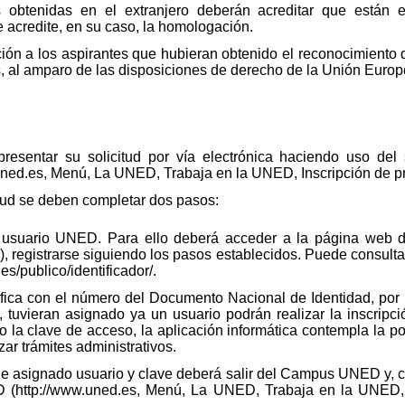
es obtenidas en el extranjero deberán acreditar que están 
e acredite, en su caso, la homologación.
ción a los aspirantes que hubieran obtenido el reconocimiento d
, al amparo de las disposiciones de derecho de la Unión Europ
esentar su solicitud por vía electrónica haciendo uso del 
uned.es, Menú, La UNED, Trabaja en la UNED, Inscripción de pr
itud se deben completar dos pasos:
 usuario UNED. Para ello deberá acceder a la página web d
 registrarse siguiendo los pasos establecidos. Puede consultar
es/publico/identificador/.
fica con el número del Documento Nacional de Identidad, por 
, tuvieran asignado ya un usuario podrán realizar la inscripc
o la clave de acceso, la aplicación informática contempla la po
zar trámites administrativos.
 asignado usuario y clave deberá salir del Campus UNED y, cu
 (http://www.uned.es, Menú, La UNED, Trabaja en la UNED, I