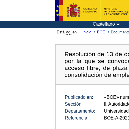
Castellano
Está
Vd.
en
Inicio
BOE
Documento
Resolución de 13 de oc
por la que se convoca
acceso libre, de plaza
consolidación de emple
Publicado en:
«
BOE
»
núm
Sección:
II. Autorida
Departamento:
Universida
Referencia:
BOE-A-202