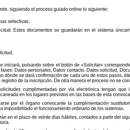
ite, siguiendo el proceso guiado online lo siguiente:
bas selectivas.
citud. Estos documentos se guardarán en el sistema únicame
icitud.
se iniciará, pulsando sobre el botón de «Solicitar» correspondi
 fases: Datos personales, Datos contacto, Datos solicitud, Do
so dónde se dará confirmación de cada uno de estos pasos, dá
e registro de la inscripción. De otra manera el proceso no se c
olicitudes cumplimentadas por vía electrónica tengan que
scaneada en los lugares previstos en las bases de esta convoca
arse por el órgano convocante la cumplimentación sustituto
 imposibilitado el funcionamiento ordinario de los sistemas.
n en el plazo de veinte días hábiles, contados a partir del sigu
oria.