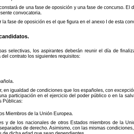
onstará de una fase de oposición y una fase de concurso. El de
esente convocatoria.
la fase de oposición es el que figura en el anexo I de esta con
candidatos.
as selectivas, los aspirantes deberán reunir el día de finali
 del contrato los siguientes requisitos:
pañola.
r, en igualdad de condiciones que los españoles, con excepci
una participación en el ejercicio del poder público o en la sal
s Públicas:
os Miembros de la Unión Europea.
s y de los nacionales de otros Estados miembros de la Uni
separados de derecho. Asimismo, con las mismas condiciones, 
s de dicha edad que sean dependientes.