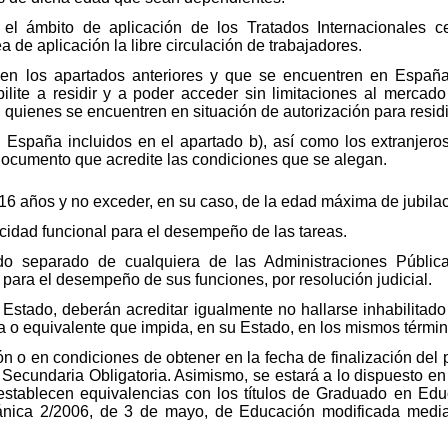
el ámbito de aplicación de los Tratados Internacionales 
a de aplicación la libre circulación de trabajadores.
en los apartados anteriores y que se encuentren en España 
ilite a residir y a poder acceder sin limitaciones al mercad
quienes se encuentren en situación de autorización para residir
 España incluidos en el apartado b), así como los extranjeros
documento que acredite las condiciones que se alegan.
6 años y no exceder, en su caso, de la edad máxima de jubilac
idad funcional para el desempeño de las tareas.
do separado de cualquiera de las Administraciones Públic
do para el desempeño de sus funciones, por resolución judicial.
 Estado, deberán acreditar igualmente no hallarse inhabilitado
ia o equivalente que impida, en su Estado, en los mismos térmi
n o en condiciones de obtener en la fecha de finalización del 
 Secundaria Obligatoria. Asimismo, se estará a lo dispuesto 
 establecen equivalencias con los títulos de Graduado en Edu
gánica 2/2006, de 3 de mayo, de Educación modificada med