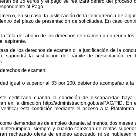
án de 15 euros y el pago se realizará dentro del proceso de 
respondiente al Pago.
men o, en su caso, la justificación de la concurrencia de algu
entro del plazo de presentación de solicitudes. En caso contra
, la falta del abono de los derechos de examen o no reunir los
el aspirante.
tasa de los derechos de examen o la justificación de la conc
o, supondrá la sustitución del trámite de presentación, en 
.
s derechos de examen:
d igual o superior al 33 por 100, debiendo acompañar a la sol
ste certificado cuando la condición de discapacidad haya
 en la dirección http://administracion.gob.es/PAG/PID. En e
 verificar esta condición mediante el acceso a la Plataform
como demandantes de empleo durante, al menos, dos meses ant
ininterrumpida, siempre y cuando carezcan de rentas superio
ieran rechazado oferta de empleo adecuado ni se hubiesen n