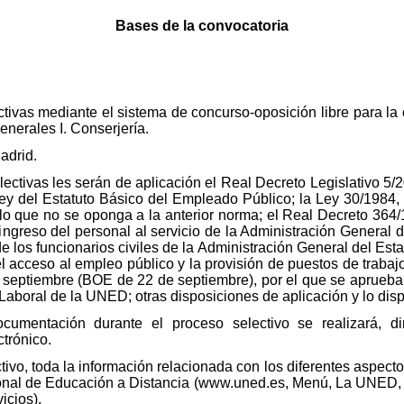
Bases de la convocatoria
vas mediante el sistema de concurso-oposición libre para la 
enerales I. Conserjería.
adrid.
ctivas les serán de aplicación el Real Decreto Legislativo 5/2
ey del Estatuto Básico del Empleado Público; la Ley 30/1984,
lo que no se oponga a la anterior norma; el Real Decreto 364/
ngreso del personal al servicio de la Administración General d
e los funcionarios civiles de la Administración General del Est
el acceso al empleo público y la provisión de puestos de traba
 septiembre (BOE de 22 de septiembre), por el que se aprueban 
 Laboral de la UNED; otras disposiciones de aplicación y lo dis
umentación durante el proceso selectivo se realizará, di
ctrónico.
tivo, toda la información relacionada con los diferentes aspecto
onal de Educación a Distancia (www.uned.es, Menú, La UNED,
icios).