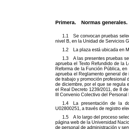
Primera. Normas generales.
1.1 Se convocan pruebas selecti
nivel B, en la Unidad de Servicios G
1.2 La plaza está ubicada en M
1.3 A las presentes pruebas sele
aprueba el Texto Refundido de la L
Reforma de la Función Pública, en 
aprueba el Reglamento general de i
de trabajo y promoción profesional d
de diciembre, por el que se regula 
el Real Decreto 1239/2011, de 8 de
III Convenio Colectivo del Personal
1.4 La presentación de la doc
U02800251, a través de registro ele
1.5 A lo largo del proceso selec
página web de la Universidad Naci
de personal de administración y serv