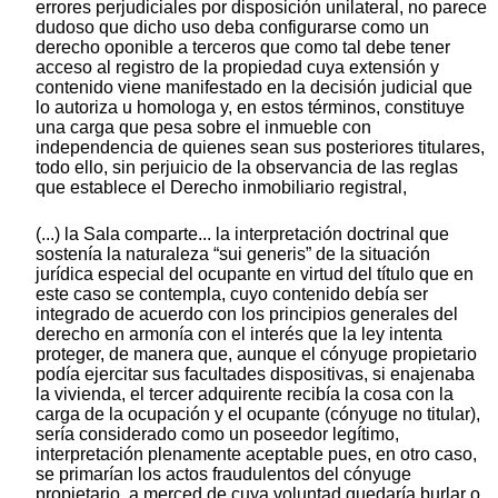
errores perjudiciales por disposición unilateral, no parece
dudoso que dicho uso deba configurarse como un
derecho oponible a terceros que como tal debe tener
acceso al registro de la propiedad cuya extensión y
contenido viene manifestado en la decisión judicial que
lo autoriza u homologa y, en estos términos, constituye
una carga que pesa sobre el inmueble con
independencia de quienes sean sus posteriores titulares,
todo ello, sin perjuicio de la observancia de las reglas
que establece el Derecho inmobiliario registral,
(...) la Sala comparte... la interpretación doctrinal que
sostenía la naturaleza “sui generis” de la situación
jurídica especial del ocupante en virtud del título que en
este caso se contempla, cuyo contenido debía ser
integrado de acuerdo con los principios generales del
derecho en armonía con el interés que la ley intenta
proteger, de manera que, aunque el cónyuge propietario
podía ejercitar sus facultades dispositivas, si enajenaba
la vivienda, el tercer adquirente recibía la cosa con la
carga de la ocupación y el ocupante (cónyuge no titular),
sería considerado como un poseedor legítimo,
interpretación plenamente aceptable pues, en otro caso,
se primarían los actos fraudulentos del cónyuge
propietario, a merced de cuya voluntad quedaría burlar o