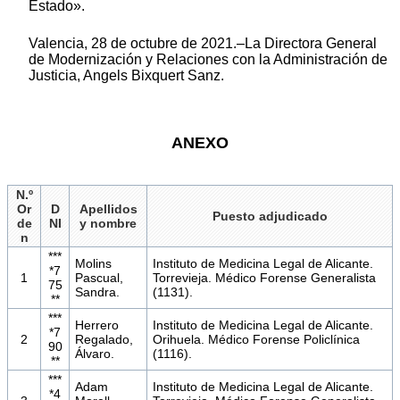
Estado».
Valencia, 28 de octubre de 2021.–La Directora General
de Modernización y Relaciones con la Administración de
Justicia, Angels Bixquert Sanz.
ANEXO
N.º
Or
D
Apellidos
Puesto adjudicado
de
NI
y nombre
n
***
Molins
Instituto de Medicina Legal de Alicante.
*7
1
Pascual,
Torrevieja. Médico Forense Generalista
75
Sandra.
(1131).
**
***
Herrero
Instituto de Medicina Legal de Alicante.
*7
2
Regalado,
Orihuela. Médico Forense Policlínica
90
Álvaro.
(1116).
**
***
Adam
Instituto de Medicina Legal de Alicante.
*4