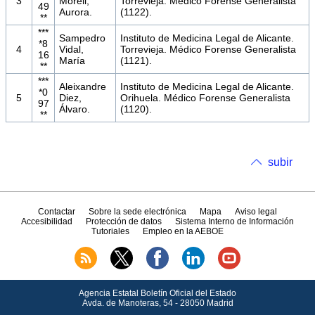
3
Morell,
Torrevieja. Médico Forense Generalista
49
Aurora.
(1122).
**
***
Sampedro
Instituto de Medicina Legal de Alicante.
*8
4
Vidal,
Torrevieja. Médico Forense Generalista
16
María
(1121).
**
***
Aleixandre
Instituto de Medicina Legal de Alicante.
*0
5
Diez,
Orihuela. Médico Forense Generalista
97
Álvaro.
(1120).
**
subir
Contactar
Sobre la sede electrónica
Mapa
Aviso legal
Accesibilidad
Protección de datos
Sistema Interno de Información
Tutoriales
Empleo en la AEBOE
Agencia Estatal Boletín Oficial del Estado
Avda.
de Manoteras, 54 - 28050 Madrid