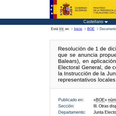
Castellano
Está
Vd.
en
Inicio
BOE
Documento
Resolución de 1 de dici
que se anuncia propue
Balears), en aplicació
Electoral General, de 
la Instrucción de la Ju
representativos locales
Publicado en:
«
BOE
»
núm
Sección:
III. Otras di
Departamento:
Junta Electo