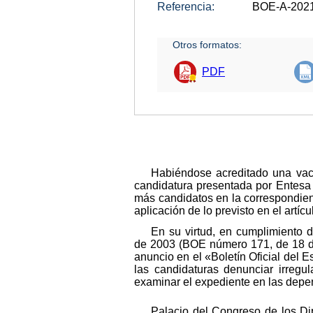
Referencia:
BOE-A-202
Otros formatos:
PDF
Habiéndose acreditado una vaca
candidatura presentada por Entesa
más candidatos en la correspondiente
aplicación de lo previsto en el artí
En su virtud, en cumplimiento d
de 2003 (BOE número 171, de 18 de 
anuncio en el «Boletín Oficial del 
las candidaturas denunciar irreg
examinar el expediente en las depen
Palacio del Congreso de los Di