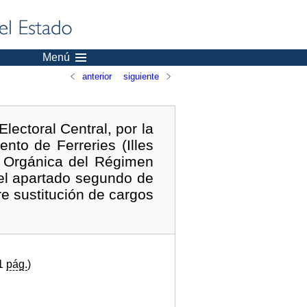
Menú
anterior
siguiente
lectoral Central, por la
to de Ferreries (Illes
ey Orgánica del Régimen
del apartado segundo de
re sustitución de cargos
(1
pág.
)