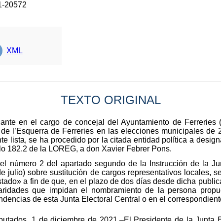
1-20572
XML
TEXTO ORIGINAL
nte en el cargo de concejal del Ayuntamiento de Ferreries (I
 de l’Esquerra de Ferreries en las elecciones municipales de
 lista, se ha procedido por la citada entidad política a designa
culo 182.2 de la LOREG, a don Xavier Febrer Pons.
el número 2 del apartado segundo de la Instrucción de la Jun
julio) sobre sustitución de cargos representativos locales, se
Estado» a fin de que, en el plazo de dos días desde dicha publi
ularidades que impidan el nombramiento de la persona propu
dencias de esta Junta Electoral Central o en el correspondien
putados, 1 de diciembre de 2021.–El Presidente de la Junta E