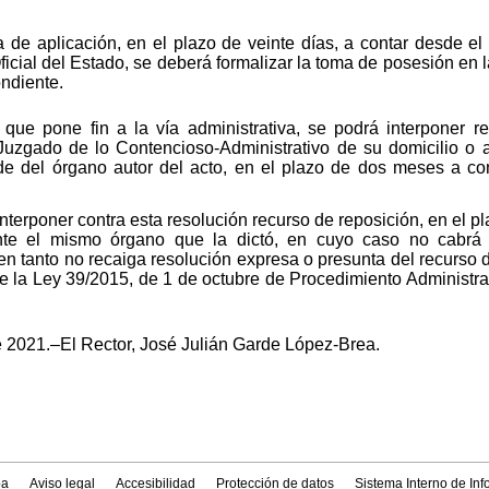
 de aplicación, en el plazo de veinte días, a contar desde el 
ficial del Estado, se deberá formalizar la toma de posesión en 
ndiente.
que pone fin a la vía administrativa, se podrá interponer re
 Juzgado de lo Contencioso-Administrativo de su domicilio o
e del órgano autor del acto, en el plazo de dos meses a con
interponer contra esta resolución recurso de reposición, en el p
ante el mismo órgano que la dictó, en cuyo caso no cabrá 
 en tanto no recaiga resolución expresa o presunta del recurso 
 de la Ley 39/2015, de 1 de octubre de Procedimiento Administr
 2021.–El Rector, José Julián Garde López-Brea.
a
Aviso legal
Accesibilidad
Protección de datos
Sistema Interno de In