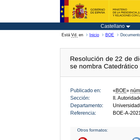
Castellano
Está
Vd.
en
Inicio
BOE
Documento
Resolución de 22 de di
se nombra Catedrático
Publicado en:
«
BOE
»
núm
Sección:
II. Autorida
Departamento:
Universida
Referencia:
BOE-A-202
Otros formatos: