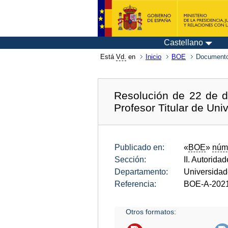
Castellano
Está
Vd.
en
Inicio
BOE
Documento
Resolución de 22 de d
Profesor Titular de Un
Publicado en:
«
BOE
»
núm
Sección:
II. Autorida
Departamento:
Universida
Referencia:
BOE-A-202
Otros formatos: