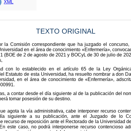
XML
TEXTO ORIGINAL
or la Comisión correspondiente que ha juzgado el concurso, 
Universidad en el área de conocimiento «Enfermería», convoca
21 (BOE de 2 de agosto de 2021 y BOCyL de 30 de julio de 202
s,
d con lo establecido en el artículo 65 de la Ley Orgánic
ñ del Estatuto de esta Universidad, ha resuelto nombrar a don 
versidad, en el área de conocimiento de «Enfermería», adscr
000991.
s, a contar desde el día siguiente al de la publicación del nom
berá tomar posesión de su destino.
que agota la vía administrativa, cabe interponer recurso conte
a siguiente a su publicación, ante el Juzgado de lo Con
se recurso de reposición ante el Rectorado de la Universidad d
 En este caso, no podrá interponerse recurso contencioso ad