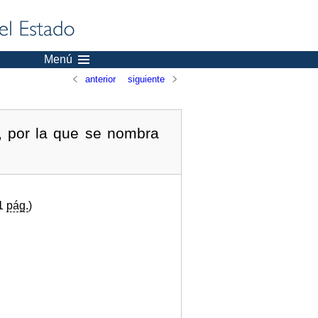
Menú
anterior
siguiente
, por la que se nombra
(1
pág.
)