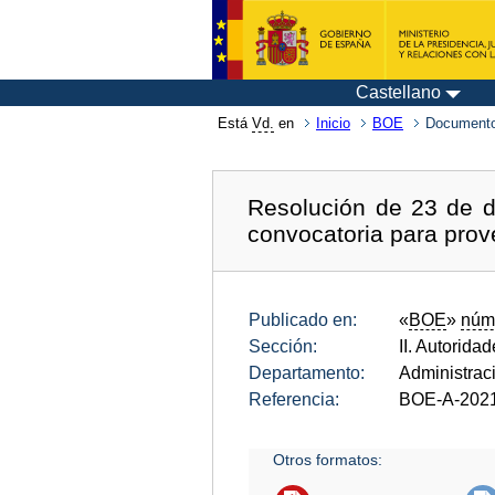
Castellano
Está
Vd.
en
Inicio
BOE
Documento
Resolución de 23 de d
convocatoria para prov
Publicado en:
«
BOE
»
núm
Sección:
II. Autorida
Departamento:
Administrac
Referencia:
BOE-A-202
Otros formatos: