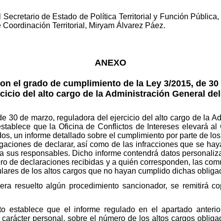
 Secretario de Estado de Política Territorial y Función Pública
e Coordinación Territorial, Miryam Álvarez Páez.
ANEXO
con el grado de cumplimiento de la Ley 3/2015, de 30
rcicio del alto cargo de la Administración General de
 de 30 de marzo, reguladora del ejercicio del alto cargo de la 
stablece que la Oficina de Conflictos de Intereses elevará a
s, un informe detallado sobre el cumplimiento por parte de los 
ligaciones de declarar, así como de las infracciones que se ha
 a sus responsables. Dicho informe contendrá datos personaliza
ero de declaraciones recibidas y a quién corresponden, las co
titulares de los altos cargos que no hayan cumplido dichas obliga
ra resuelto algún procedimiento sancionador, se remitirá co
o establece que el informe regulado en el apartado anterio
 carácter personal, sobre el número de los altos cargos obliga