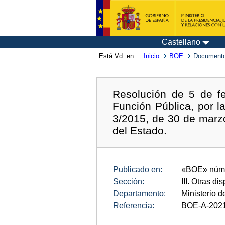
Castellano
Está
Vd.
en
Inicio
BOE
Documento
Resolución de 5 de fe
Función Pública, por l
3/2015, de 30 de marzo
del Estado.
Publicado en:
«
BOE
»
núm
Sección:
III. Otras di
Departamento:
Ministerio d
Referencia:
BOE-A-202