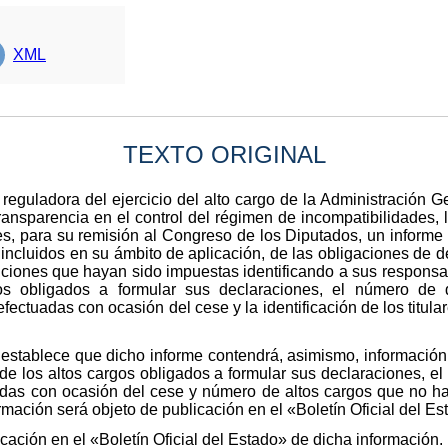
XML
TEXTO ORIGINAL
eguladora del ejercicio del alto cargo de la Administración Ge
nsparencia en el control del régimen de incompatibilidades, l
s, para su remisión al Congreso de los Diputados, un informe 
s incluidos en su ámbito de aplicación, de las obligaciones de d
ciones que hayan sido impuestas identificando a sus responsa
os obligados a formular sus declaraciones, el número de 
ectuadas con ocasión del cese y la identificación de los titula
 establece que dicho informe contendrá, asimismo, información
de los altos cargos obligados a formular sus declaraciones, e
as con ocasión del cese y número de altos cargos que no h
ormación será objeto de publicación en el «Boletín Oficial del Es
icación en el «Boletín Oficial del Estado» de dicha información.