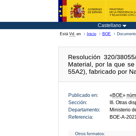
Castellano
Está
Vd.
en
Inicio
BOE
Documento
Resolución 320/38055
Material, por la que 
55A2), fabricado por 
Publicado en:
«
BOE
»
núm
Sección:
III. Otras di
Departamento:
Ministerio 
Referencia:
BOE-A-202
Otros formatos: