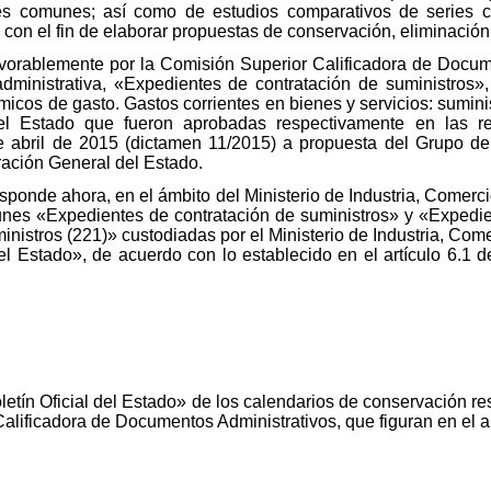
ries comunes; así como de estudios comparativos de series 
, con el fin de elaborar propuestas de conservación, eliminació
favorablemente por la Comisión Superior Calificadora de Docu
administrativa, «Expedientes de contratación de suministros»
micos de gasto. Gastos corrientes en bienes y servicios: sumin
del Estado que fueron aprobadas respectivamente en las 
e abril de 2015 (dictamen 11/2015) a propuesta del Grupo de
ación General del Estado.
esponde ahora, en el ámbito del Ministerio de Industria, Comerc
unes «Expedientes de contratación de suministros» y «Expedi
ministros (221)» custodiadas por el Ministerio de Industria, Co
del Estado», de acuerdo con lo establecido en el artículo 6.1
letín Oficial del Estado» de los calendarios de conservación r
alificadora de Documentos Administrativos, que figuran en el 