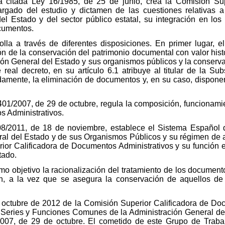
 la citada Ley 16/1985, de 25 de junio, crea la Comisión S
gado del estudio y dictamen de las cuestiones relativas a l
l Estado y del sector público estatal, su integración en lo
ocumentos.
lla a través de diferentes disposiciones. En primer lugar, 
n de la conservación del patrimonio documental con valor histór
ión General del Estado y sus organismos públicos y la conserv
te real decreto, en su artículo 6.1 atribuye al titular de la S
damente, la eliminación de documentos y, en su caso, disponer 
1401/2007, de 29 de octubre, regula la composición, funcionam
s Administrativos.
08/2011, de 18 de noviembre, establece el Sistema Español 
ral del Estado y de sus Organismos Públicos y su régimen de
rior Calificadora de Documentos Administrativos y su función 
tado.
mo objetivo la racionalización del tratamiento de los document
ión, a la vez que se asegura la conservación de aquellos d
 octubre de 2012 de la Comisión Superior Calificadora de Doc
Series y Funciones Comunes de la Administración General del 
2007, de 29 de octubre. El cometido de este Grupo de Trabaj