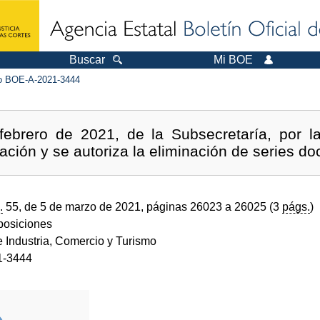
Buscar
Mi BOE
 BOE-A-2021-3444
febrero de 2021, de la Subsecretaría, por l
ación y se autoriza la eliminación de series d
.
55, de 5 de marzo de 2021, páginas 26023 a 26025 (3
págs.
)
sposiciones
e Industria, Comercio y Turismo
1-3444