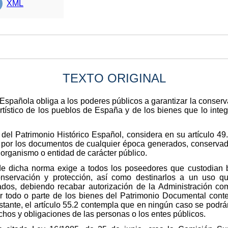
XML
TEXTO ORIGINAL
n Española obliga a los poderes públicos a garantizar la conser
y artístico de los pueblos de España y de los bienes que lo int
 del Patrimonio Histórico Español, considera en su artículo 49
 por los documentos de cualquier época generados, conservado
r organismo o entidad de carácter público.
.1 de dicha norma exige a todos los poseedores que custodian
conservación y protección, así como destinarlos a un uso 
dos, debiendo recabar autorización de la Administración co
nar todo o parte de los bienes del Patrimonio Documental cont
stante, el artículo 55.2 contempla que en ningún caso se podrá
chos y obligaciones de las personas o los entes públicos.