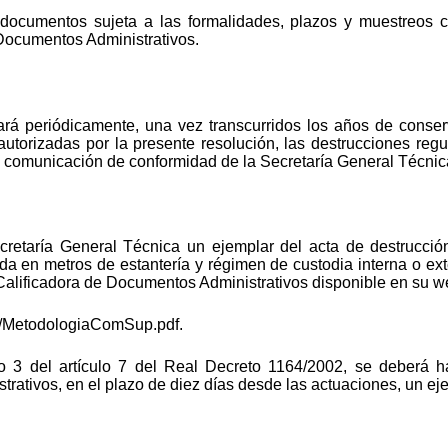
s documentos sujeta a las formalidades, plazos y muestreos 
Documentos Administrativos.
ará periódicamente, una vez transcurridos los años de conser
torizadas por la presente resolución, las destrucciones reg
a comunicación de conformidad de la Secretaría General Técnic
cretaría General Técnica un ejemplar del acta de destrucción
a en metros de estantería y régimen de custodia interna o ex
Calificadora de Documentos Administrativos disponible en su w
s/MetodologiaComSup.pdf.
o 3 del artículo 7 del Real Decreto 1164/2002, se deberá h
rativos, en el plazo de diez días desde las actuaciones, un ej