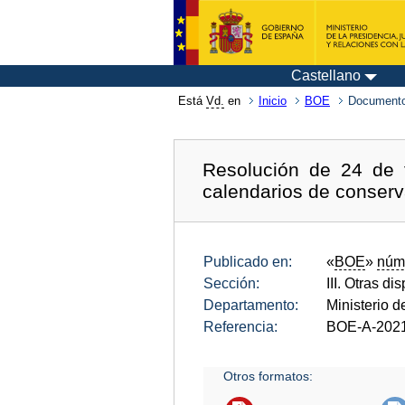
Castellano
Está
Vd.
en
Inicio
BOE
Documento
Resolución de 24 de 
calendarios de conserv
Publicado en:
«
BOE
»
núm
Sección:
III. Otras di
Departamento:
Ministerio d
Referencia:
BOE-A-202
Otros formatos: