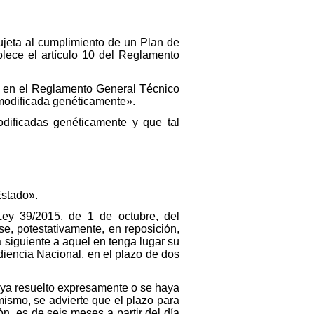
jeta al cumplimiento de un Plan de
blece el artículo 10 del Reglamento
da en el Reglamento General Técnico
d modificada genéticamente».
dificadas genéticamente y que tal
Estado».
Ley 39/2015, de 1 de octubre, del
e, potestativamente, en reposición,
a siguiente a aquel en tenga lugar su
diencia Nacional, en el plazo de dos
haya resuelto expresamente o se haya
mismo, se advierte que el plazo para
ón, es de seis meses a partir del día