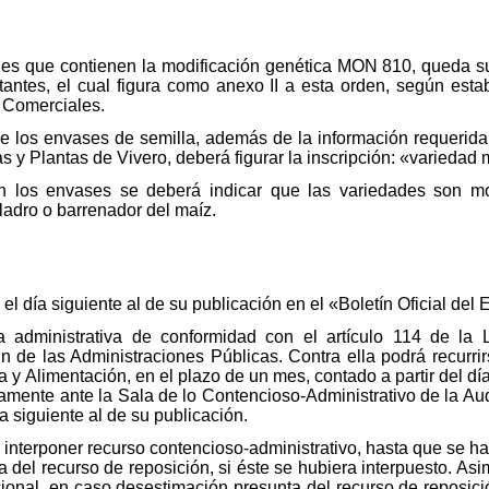
des que contienen la modificación genética MON 810, queda su
itantes, el cual figura como anexo II a esta orden, según esta
 Comerciales.
 de los envases de semilla, además de la información requeri
as y Plantas de Vivero, deberá figurar la inscripción: «varieda
n los envases se deberá indicar que las variedades son mo
aladro o barrenador del maíz.
 el día siguiente al de su publicación en el «Boletín Oficial del 
a administrativa de conformidad con el artículo 114 de la 
 de las Administraciones Públicas. Contra ella podrá recurrirs
ca y Alimentación, en el plazo de un mes, contado a partir del dí
amente ante la Sala de lo Contencioso-Administrativo de la Au
 siguiente al de su publicación.
 interponer recurso contencioso-administrativo, hasta que se 
 del recurso de reposición, si éste se hubiera interpuesto. Asi
ccional, en caso desestimación presunta del recurso de reposici