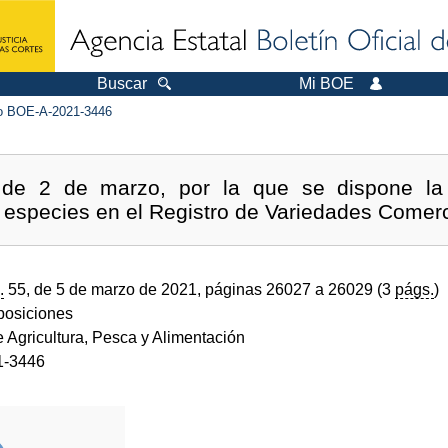
Buscar
Mi BOE
 BOE-A-2021-3446
de 2 de marzo, por la que se dispone la 
s especies en el Registro de Variedades Comerc
.
55, de 5 de marzo de 2021, páginas 26027 a 26029 (3
págs.
)
sposiciones
e Agricultura, Pesca y Alimentación
1-3446