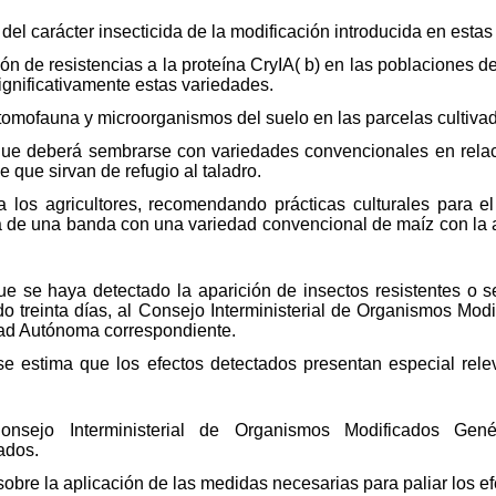
del carácter insecticida de la modificación introducida en estas
ón de resistencias a la proteína CryIA( b) en las poblaciones d
gnificativamente estas variedades.
tomofauna y microorganismos del suelo en las parcelas cultiva
 que deberá sembrarse con variedades convencionales en relac
e que sirvan de refugio al taladro.
los agricultores, recomendando prácticas culturales para el 
 de una banda con una variedad convencional de maíz con la 
 se haya detectado la aparición de insectos resistentes o se
do treinta días, al Consejo Interministerial de Organismos Mo
d Autónoma correspondiente.
 se estima que los efectos detectados presentan especial relev
Consejo Interministerial de Organismos Modificados Ge
ados.
sobre la aplicación de las medidas necesarias para paliar los e