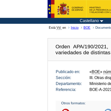
Castellano
Está
Vd.
en
Inicio
BOE
Documento
Orden APA/190/2021, 
variedades de distinta
Publicado en:
«
BOE
»
núm
Sección:
III. Otras di
Departamento:
Ministerio d
Referencia:
BOE-A-202
Otros formatos: