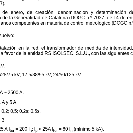
7).
 de enero, de creación, denominación y determinación d
n de la Generalidad de Cataluña (DOGC n.º 7037, de 14 de ene
rganos competentes en materia de control metrológico (DOGC n.
suelvo:
talación en la red, el transformador de medida de intensidad, 
favor de la entidad RS ISOLSEC, S.L.U., con las siguientes ca
kV.
/28/75 kV; 17,5/38/95 kV; 24/50/125 kV.
 A ~ 2500 A.
 A y 5 A.
0,2; 0,5; 0,2s; 0,5s.
 3.
5 A I
= 200 I
; I
> 25A I
= 80 I
(mínimo 5 kA).
ter
n
p
ter
n