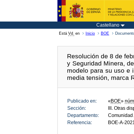
Castellano
Está
Vd.
en
Inicio
BOE
Documento
Resolución de 8 de feb
y Seguridad Minera, de
modelo para su uso e i
media tensión, marca R
Publicado en:
«
BOE
»
núm
Sección:
III. Otras di
Departamento:
Comunidad 
Referencia:
BOE-A-202