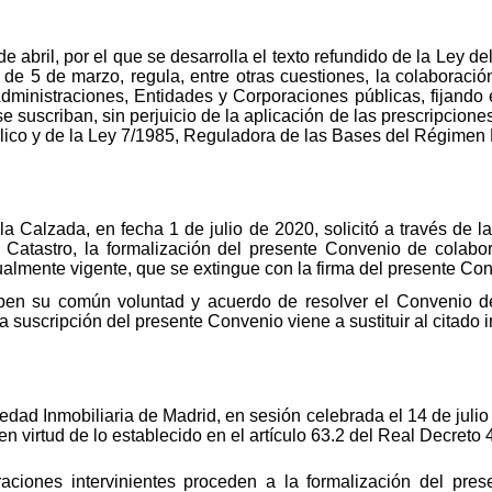
 abril, por el que se desarrolla el texto refundido de la Ley de
 de 5 de marzo, regula, entre otras cuestiones, la colaboración
Administraciones, Entidades y Corporaciones públicas, fijando 
e suscriban, sin perjuicio de la aplicación de las prescripcione
lico y de la Ley 7/1985, Reguladora de las Bases del Régimen 
la Calzada, en fecha 1 de julio de 2020, solicitó a través de 
 Catastro, la formalización del presente Convenio de colabo
ualmente vigente, que se extingue con la firma del presente Co
riben su común voluntad y acuerdo de resolver el Convenio
, la suscripción del presente Convenio viene a sustituir al citado
piedad Inmobiliaria de Madrid, en sesión celebrada el 14 de juli
n virtud de lo establecido en el artículo 63.2 del Real Decreto
raciones intervinientes proceden a la formalización del pr