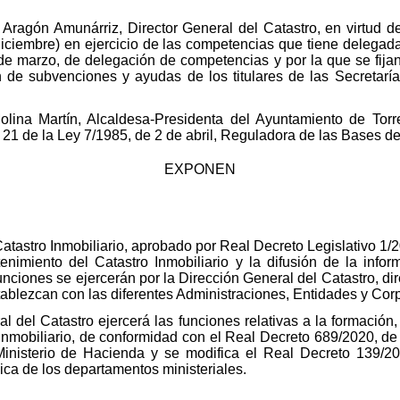
Aragón Amunárriz, Director General del Catastro, en virtud d
iciembre) en ejercicio de las competencias que tiene delegada
 marzo, de delegación de competencias y por la que se fijan
n de subvenciones y ayudas de los titulares de las Secreta
olina Martín, Alcaldesa-Presidenta del Ayuntamiento de Tor
lo 21 de la Ley 7/1985, de 2 de abril, Reguladora de las Bases 
EXPONEN
 Catastro Inmobiliario, aprobado por Real Decreto Legislativo 1
enimiento del Catastro Inmobiliario y la difusión de la info
nciones se ejercerán por la Dirección General del Catastro, dir
ablezcan con las diferentes Administraciones, Entidades y Cor
al del Catastro ejercerá las funciones relativas a la formació
Inmobiliario, de conformidad con el Real Decreto 689/2020, de 2
 Ministerio de Hacienda y se modifica el Real Decreto 139/2
ica de los departamentos ministeriales.