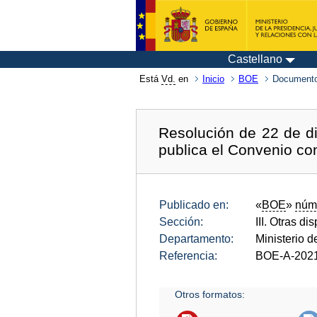
Castellano
Está
Vd.
en
Inicio
BOE
Documento
Resolución de 22 de di
publica el Convenio co
Publicado en:
«
BOE
»
núm
Sección:
III. Otras di
Departamento:
Ministerio 
Referencia:
BOE-A-202
Otros formatos: