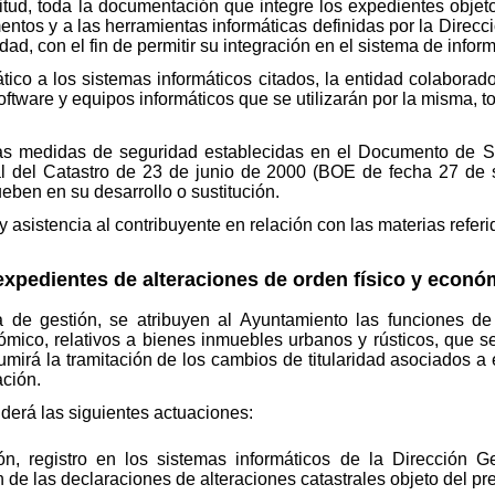
itud, toda la documentación que integre los expedientes objet
tos y a las herramientas informáticas definidas por la Direcc
d, con el fin de permitir su integración en el sistema de inform
ático a los sistemas informáticos citados, la entidad colabora
oftware y equipos informáticos que se utilizarán por la misma, t
las medidas de seguridad establecidas en el Documento de
l del Catastro de 23 de junio de 2000 (BOE de fecha 27 de
eben en su desarrollo o sustitución.
asistencia al contribuyente en relación con las materias referi
expedientes de alteraciones de orden físico y econó
e gestión, se atribuyen al Ayuntamiento las funciones de 
nómico, relativos a bienes inmuebles urbanos y rústicos, que 
umirá la tramitación de los cambios de titularidad asociados a
ación.
erá las siguientes actuaciones:
, registro en los sistemas informáticos de la Dirección Ge
 de las declaraciones de alteraciones catastrales objeto del p