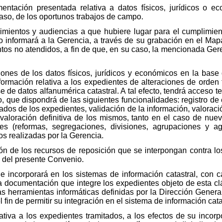
tación presentada relativa a datos físicos, jurídicos o e
caso, de los oportunos trabajos de campo.
imientos y audiencias a que hubiere lugar para el cumplimien
 informará a la Gerencia, a través de su grabación en el Mapa
entos no atendidos, a fin de que, en su caso, la mencionada Ger
nes de los datos físicos, jurídicos y económicos en la base 
nformación relativa a los expedientes de alteraciones de orden 
e de datos alfanumérica catastral. A tal efecto, tendrá acceso t
o, que dispondrá de las siguientes funcionalidades: registro de
vados de los expedientes, validación de la información, valorac
valoración definitiva de los mismos, tanto en el caso de nue
tes (reformas, segregaciones, divisiones, agrupaciones y a
os realizadas por la Gerencia.
n de los recursos de reposición que se interpongan contra los
o del presente Convenio.
e incorporará en los sistemas de información catastral, con ca
la documentación que integre los expedientes objeto de esta c
as herramientas informáticas definidas por la Dirección Gener
 fin de permitir su integración en el sistema de información cata
lativa a los expedientes tramitados, a los efectos de su incor