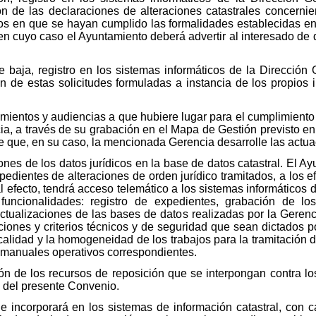
ón de las declaraciones de alteraciones catastrales concerni
os en que se hayan cumplido las formalidades establecidas en e
 en cuyo caso el Ayuntamiento deberá advertir al interesado de 
 baja, registro en los sistemas informáticos de la Dirección 
n de estas solicitudes formuladas a instancia de los propios 
mientos y audiencias a que hubiere lugar para el cumplimient
a, a través de su grabación en el Mapa de Gestión previsto en l
de que, en su caso, la mencionada Gerencia desarrolle las actu
es de los datos jurídicos en la base de datos catastral. El Ay
xpedientes de alteraciones de orden jurídico tramitados, a los 
al efecto, tendrá acceso telemático a los sistemas informáticos 
funcionalidades: registro de expedientes, grabación de los
ctualizaciones de las bases de datos realizadas por la Gerenc
aciones y criterios técnicos y de seguridad que sean dictados p
 calidad y la homogeneidad de los trabajos para la tramitación 
s manuales operativos correspondientes.
n de los recursos de reposición que se interpongan contra los
o del presente Convenio.
e incorporará en los sistemas de información catastral, con ca