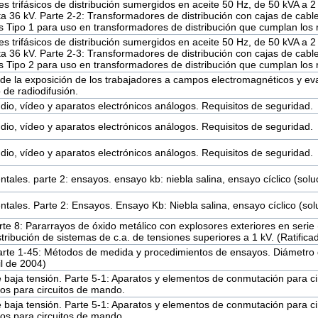
s trifásicos de distribución sumergidos en aceite 50 Hz, de 50 kVA a 
ta 36 kV. Parte 2-2: Transformadores de distribución con cajas de cables
s Tipo 1 para uso en transformadores de distribución que cumplan los
s trifásicos de distribución sumergidos en aceite 50 Hz, de 50 kVA a 
ta 36 kV. Parte 2-3: Transformadores de distribución con cajas de cables
s Tipo 2 para uso en transformadores de distribución que cumplan los
de la exposición de los trabajadores a campos electromagnéticos y ev
de radiodifusión.
dio, vídeo y aparatos electrónicos análogos. Requisitos de seguridad.
dio, vídeo y aparatos electrónicos análogos. Requisitos de seguridad.
dio, vídeo y aparatos electrónicos análogos. Requisitos de seguridad.
ales. parte 2: ensayos. ensayo kb: niebla salina, ensayo cíclico (soluc
ales. Parte 2: Ensayos. Ensayo Kb: Niebla salina, ensayo cíclico (solu
rte 8: Pararrayos de óxido metálico con explosores exteriores en seri
istribución de sistemas de c.a. de tensiones superiores a 1 kV. (Ratif
Parte 1-45: Métodos de medida y procedimientos de ensayos. Diámetro
l de 2004)
baja tensión. Parte 5-1: Aparatos y elementos de conmutación para c
os para circuitos de mando.
baja tensión. Parte 5-1: Aparatos y elementos de conmutación para c
os para circuitos de mando.