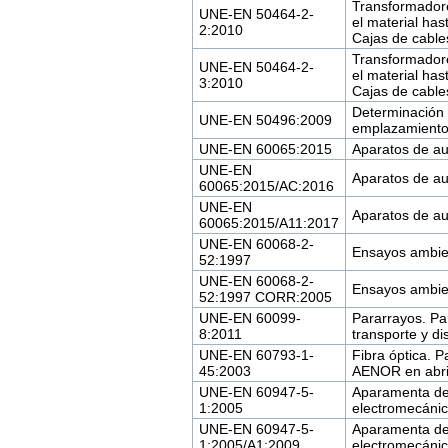
Transformadore
UNE-EN 50464-2-
el material has
2:2010
Cajas de cable
Transformadore
UNE-EN 50464-2-
el material has
3:2010
Cajas de cable
Determinación 
UNE-EN 50496:2009
emplazamiento 
UNE-EN 60065:2015
Aparatos de au
UNE-EN
Aparatos de au
60065:2015/AC:2016
UNE-EN
Aparatos de au
60065:2015/A11:2017
UNE-EN 60068-2-
Ensayos ambient
52:1997
UNE-EN 60068-2-
Ensayos ambient
52:1997 CORR:2005
UNE-EN 60099-
Pararrayos. Pa
8:2011
transporte y d
UNE-EN 60793-1-
Fibra óptica. 
45:2003
AENOR en abri
UNE-EN 60947-5-
Aparamenta de 
1:2005
electromecánic
UNE-EN 60947-5-
Aparamenta de 
1:2005/A1:2009
electromecánic