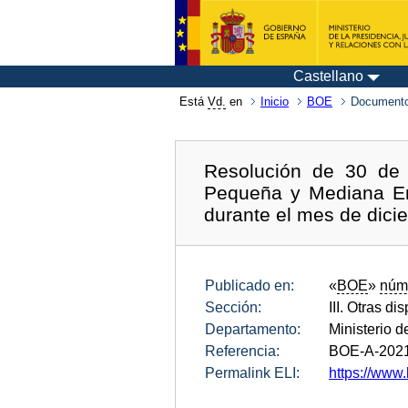
Castellano
Está
Vd.
en
Inicio
BOE
Documento
Resolución de 30 de 
Pequeña y Mediana Em
durante el mes de dici
Publicado en:
«
BOE
»
núm
Sección:
III. Otras di
Departamento:
Ministerio d
Referencia:
BOE-A-202
Permalink ELI:
https://www.