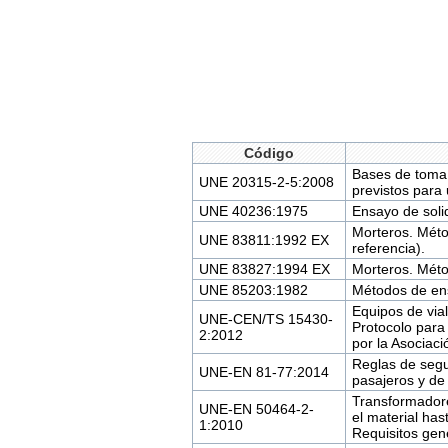
Código
Bases de toma 
UNE 20315-2-5:2008
previstos para
UNE 40236:1975
Ensayo de solid
Morteros. Méto
UNE 83811:1992 EX
referencia).
UNE 83827:1994 EX
Morteros. Méto
UNE 85203:1982
Métodos de en
Equipos de vial
UNE-CEN/TS 15430-
Protocolo para 
2:2012
por la Asociac
Reglas de segu
UNE-EN 81-77:2014
pasajeros y de
Transformadore
UNE-EN 50464-2-
el material has
1:2010
Requisitos gen