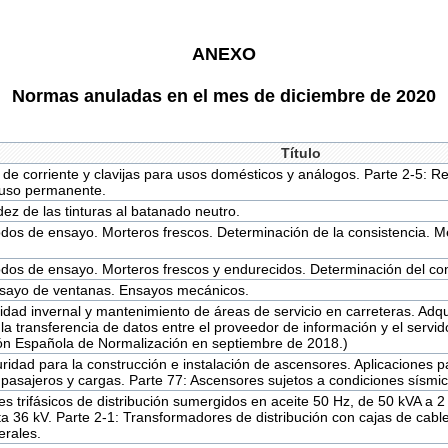
ANEXO
Normas anuladas en el mes de diciembre de 2020
Título
de corriente y clavijas para usos domésticos y análogos. Parte 2-5: Re
 uso permanente.
ez de las tinturas al batanado neutro.
dos de ensayo. Morteros frescos. Determinación de la consistencia. 
dos de ensayo. Morteros frescos y endurecidos. Determinación del con
sayo de ventanas. Ensayos mecánicos.
idad invernal y mantenimiento de áreas de servicio en carreteras. Adqui
la transferencia de datos entre el proveedor de información y el servido
ión Española de Normalización en septiembre de 2018.)
ridad para la construcción e instalación de ascensores. Aplicaciones p
 pasajeros y cargas. Parte 77: Ascensores sujetos a condiciones sísmic
s trifásicos de distribución sumergidos en aceite 50 Hz, de 50 kVA a 
ta 36 kV. Parte 2-1: Transformadores de distribución con cajas de cables
erales.