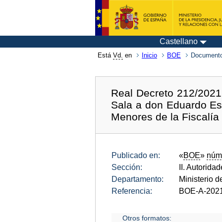
Castellano
Está
Vd.
en
Inicio
BOE
Documento
Real Decreto 212/2021,
Sala a don Eduardo Est
Menores de la Fiscalía
Publicado en:
«
BOE
»
núm
Sección:
II. Autorida
Departamento:
Ministerio d
Referencia:
BOE-A-202
Otros formatos: