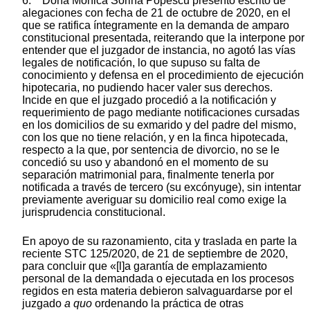
6. Doña Mónica Sorina Popescu presentó escrito de
alegaciones con fecha de 21 de octubre de 2020, en el
que se ratifica íntegramente en la demanda de amparo
constitucional presentada, reiterando que la interpone por
entender que el juzgador de instancia, no agotó las vías
legales de notificación, lo que supuso su falta de
conocimiento y defensa en el procedimiento de ejecución
hipotecaria, no pudiendo hacer valer sus derechos.
Incide en que el juzgado procedió a la notificación y
requerimiento de pago mediante notificaciones cursadas
en los domicilios de su exmarido y del padre del mismo,
con los que no tiene relación, y en la finca hipotecada,
respecto a la que, por sentencia de divorcio, no se le
concedió su uso y abandonó en el momento de su
separación matrimonial para, finalmente tenerla por
notificada a través de tercero (su excónyuge), sin intentar
previamente averiguar su domicilio real como exige la
jurisprudencia constitucional.
En apoyo de su razonamiento, cita y traslada en parte la
reciente STC 125/2020, de 21 de septiembre de 2020,
para concluir que «[l]a garantía de emplazamiento
personal de la demandada o ejecutada en los procesos
regidos en esta materia debieron salvaguardarse por el
juzgado
a quo
ordenando la práctica de otras