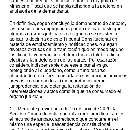
supuesto de hecho e, incluso contar con el apoyo del
Ministerio Fiscal que se había adherido a la pretensión
anulatoria de la demandante.
En definitiva, según concluye la demandante de amparo,
las resoluciones impugnadas ponen de manifiesto que
algunos órganos judiciales no siguen o se resisten a
aplicar la doctrina de este Tribunal Constitucional en
materia de emplazamiento y notificaciones, o alegan
diversas excusas en la tramitación que en modo alguno
justifican la vulneración del derecho a la tutela judicial
efectiva y la indefensión de las partes. Por esa razón,
considera indispensable que este tribunal «siga
protegiendo al ciudadano, como último recurso,
ahondando en la línea marcada en sus pronunciamientos
previos, conformando así un importante cuerpo
jurisprudencial que detenga la reiteración de
interpretaciones y actos como la que ha consumado el
órgano judicial».
4. Mediante providencia de 16 de junio de 2020, la
Sección Cuarta de este tribunal acordó admitir a trámite
el recurso de amparo, apreciando que concurre en el
mismo una especial trascendencia constitucional
[art. 50.1 de la Ley Orgánica del Tribunal Constitucional