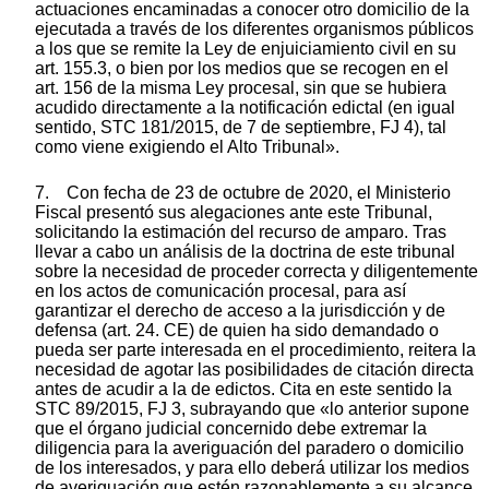
actuaciones encaminadas a conocer otro domicilio de la
ejecutada a través de los diferentes organismos públicos
a los que se remite la Ley de enjuiciamiento civil en su
art. 155.3, o bien por los medios que se recogen en el
art. 156 de la misma Ley procesal, sin que se hubiera
acudido directamente a la notificación edictal (en igual
sentido, STC 181/2015, de 7 de septiembre, FJ 4), tal
como viene exigiendo el Alto Tribunal».
7. Con fecha de 23 de octubre de 2020, el Ministerio
Fiscal presentó sus alegaciones ante este Tribunal,
solicitando la estimación del recurso de amparo. Tras
llevar a cabo un análisis de la doctrina de este tribunal
sobre la necesidad de proceder correcta y diligentemente
en los actos de comunicación procesal, para así
garantizar el derecho de acceso a la jurisdicción y de
defensa (art. 24. CE) de quien ha sido demandado o
pueda ser parte interesada en el procedimiento, reitera la
necesidad de agotar las posibilidades de citación directa
antes de acudir a la de edictos. Cita en este sentido la
STC 89/2015, FJ 3, subrayando que «lo anterior supone
que el órgano judicial concernido debe extremar la
diligencia para la averiguación del paradero o domicilio
de los interesados, y para ello deberá utilizar los medios
de averiguación que estén razonablemente a su alcance.