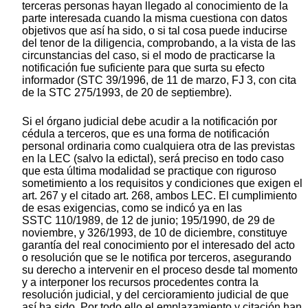
terceras personas hayan llegado al conocimiento de la
parte interesada cuando la misma cuestiona con datos
objetivos que así ha sido, o si tal cosa puede inducirse
del tenor de la diligencia, comprobando, a la vista de las
circunstancias del caso, si el modo de practicarse la
notificación fue suficiente para que surta su efecto
informador (STC 39/1996, de 11 de marzo, FJ 3, con cita
de la STC 275/1993, de 20 de septiembre).
Si el órgano judicial debe acudir a la notificación por
cédula a terceros, que es una forma de notificación
personal ordinaria como cualquiera otra de las previstas
en la LEC (salvo la edictal), será preciso en todo caso
que esta última modalidad se practique con riguroso
sometimiento a los requisitos y condiciones que exigen el
art. 267 y el citado art. 268, ambos LEC. El cumplimiento
de esas exigencias, como se indicó ya en las
SSTC 110/1989, de 12 de junio; 195/1990, de 29 de
noviembre, y 326/1993, de 10 de diciembre, constituye
garantía del real conocimiento por el interesado del acto
o resolución que se le notifica por terceros, asegurando
su derecho a intervenir en el proceso desde tal momento
y a interponer los recursos procedentes contra la
resolución judicial, y del cercioramiento judicial de que
así ha sido. Por todo ello el emplazamiento y citación han