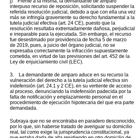
j) Frente a la misma, la demandante de amparo
interpuso recurso de reposición, solicitando suspender la
referida resolución judicial, debido a que con ella una vez
más se infringía gravemente su derecho fundamental a la
tutela judicial efectiva (art. 24 CE), puesto que la
resolución resultaba extremadamente dañosa, perjudicial
e irreparable para la ejecutada. Sin embargo, el recurso
fue desestimado por providencia de fecha 5 de marzo
de 2019, pues, a juicio del órgano judicial, no se
expresaba correctamente la infracción supuestamente
cometida, en virtud de las previsiones del art. 452 de la
Ley de enjuiciamiento civil (LEC).
3. La demandante de amparo aduce en su recurso la
vulneración del derecho a la tutela judicial efectiva sin
indefensión (art. 24.1 y 2 CE), en su vertiente de acceso
al proceso, denunciando la indefensión padecida por la
falta de notificación y emplazamiento personal en el
procedimiento de ejecución hipotecaria del que era parte
demandada.
Subraya que no se encontraba en paradero desconocido,
por lo que, sin haberse tratado de averiguar su domicilio
real, tal como exige la jurisprudencia constitucional, ya
que estaba dada de alta residiendo en otro domicilio de