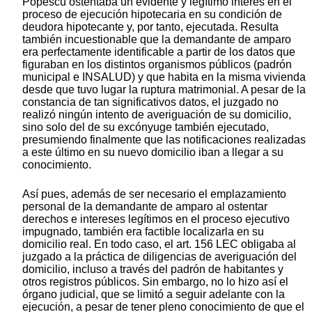
Popescu ostentaba un evidente y legítimo interés en el
proceso de ejecución hipotecaria en su condición de
deudora hipotecante y, por tanto, ejecutada. Resulta
también incuestionable que la demandante de amparo
era perfectamente identificable a partir de los datos que
figuraban en los distintos organismos públicos (padrón
municipal e INSALUD) y que habita en la misma vivienda
desde que tuvo lugar la ruptura matrimonial. A pesar de la
constancia de tan significativos datos, el juzgado no
realizó ningún intento de averiguación de su domicilio,
sino solo del de su excónyuge también ejecutado,
presumiendo finalmente que las notificaciones realizadas
a este último en su nuevo domicilio iban a llegar a su
conocimiento.
Así pues, además de ser necesario el emplazamiento
personal de la demandante de amparo al ostentar
derechos e intereses legítimos en el proceso ejecutivo
impugnado, también era factible localizarla en su
domicilio real. En todo caso, el art. 156 LEC obligaba al
juzgado a la práctica de diligencias de averiguación del
domicilio, incluso a través del padrón de habitantes y
otros registros públicos. Sin embargo, no lo hizo así el
órgano judicial, que se limitó a seguir adelante con la
ejecución, a pesar de tener pleno conocimiento de que el