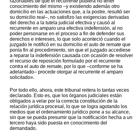
razonables de que el recurrente pudiera no tener
conocimiento del mismo –y existiendo además otro
domicilio en las actuaciones que, a la postre, resultó ser
su domicilio real–, no satisfizo las exigencias derivadas
del derecho a la tutela judicial efectiva y causó al
recurrente en amparo una efectiva indefensión, al no
poder personarse en el proceso a fin de defender sus
derechos e intereses, lo que solo aconteció cuando el
juzgado le notificó en su domicilio el auto de remate que
ponía fin al procedimiento, sin que el juzgado accediese
a reparar la indefensión causada con ocasión de resolver
el recurso de reposición formulado por el recurrente
contra el auto de remate, por lo que
–conforme
se ha
adelantado– procede otorgar al recurrente el amparo
solicitado».
Por todo ello, ahora, este tribunal reitera lo tantas veces
declarado. Esto es, que los órganos judiciales están
obligados a velar por la correcta constitución de la
relación jurídica procesal, lo que se logra agotando los
medios que el ordenamiento jurídico pone a su alcance,
sin que se pueda presumir que la notificación hecha a un
tercero haya sido puesta en conocimiento del
demandado.