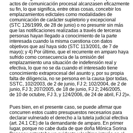
actos de comunicación procesal alcanzasen eficazmente
su fin, lo que significa, entre otras cosas, concebir los
emplazamientos edictales como modalidades de
comunicación de carácter supletorio y excepcional
(STC 126/1999, de 28 de junio) o no presumir sin más
que las notificaciones realizadas a través de terceras
personas hayan llegado a conocimiento de la parte
interesada cuando la misma cuestiona con datos
objetivos que así haya sido (STC 113/2001, de 7 de
mayo); y 4) Por último, que el recurrente en amparo haya
sufrido como consecuencia de la omisión del
emplazamiento una situación de indefensión real y
efectiva, lo que no se da cuando el interesado tiene
conocimiento extraprocesal del asunto y, por su propia
falta de diligencia, no se persona en la causa (por todas,
SSTC, 102/2003, de 2 de junio, FJ 2; 102/2004, de 2 de
junio, FJ 3; 207/2005, de 18 de junio, FJ 2; 246/2005,
de 10 de octubre, FJ 3, y 124/2006, de 24 de abril, FJ 2)».
Pues bien, en el presente caso, se puede afirmar que
concurren estos cuatro presupuestos necesarios para
declarar vulnerado el derecho a la tutela judicial efectiva
(art. 24.1 CE) de la demandante de amparo. En primer
lugar, porque no cabe duda de que doña Mónica Sorina