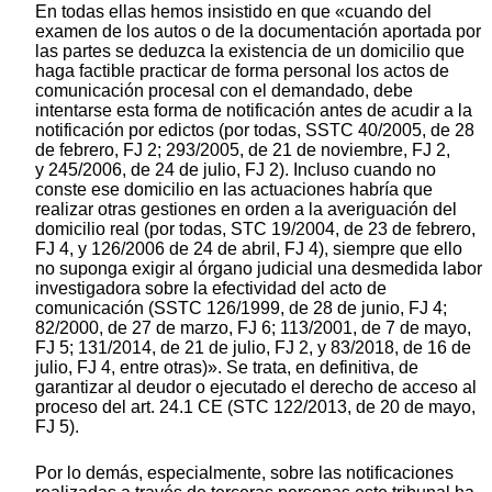
En todas ellas hemos insistido en que «cuando del
examen de los autos o de la documentación aportada por
las partes se deduzca la existencia de un domicilio que
haga factible practicar de forma personal los actos de
comunicación procesal con el demandado, debe
intentarse esta forma de notificación antes de acudir a la
notificación por edictos (por todas, SSTC 40/2005, de 28
de febrero, FJ 2; 293/2005, de 21 de noviembre, FJ 2,
y 245/2006, de 24 de julio, FJ 2). Incluso cuando no
conste ese domicilio en las actuaciones habría que
realizar otras gestiones en orden a la averiguación del
domicilio real (por todas, STC 19/2004, de 23 de febrero,
FJ 4, y 126/2006 de 24 de abril, FJ 4), siempre que ello
no suponga exigir al órgano judicial una desmedida labor
investigadora sobre la efectividad del acto de
comunicación (SSTC 126/1999, de 28 de junio, FJ 4;
82/2000, de 27 de marzo, FJ 6; 113/2001, de 7 de mayo,
FJ 5; 131/2014, de 21 de julio, FJ 2, y 83/2018, de 16 de
julio, FJ 4, entre otras)». Se trata, en definitiva, de
garantizar al deudor o ejecutado el derecho de acceso al
proceso del art. 24.1 CE (STC 122/2013, de 20 de mayo,
FJ 5).
Por lo demás, especialmente, sobre las notificaciones