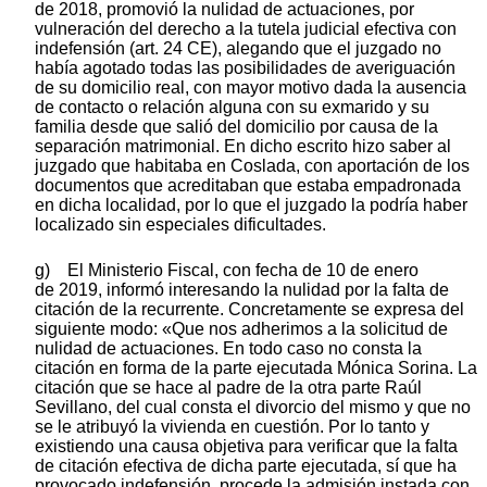
de 2018, promovió la nulidad de actuaciones, por
vulneración del derecho a la tutela judicial efectiva con
indefensión (art. 24 CE), alegando que el juzgado no
había agotado todas las posibilidades de averiguación
de su domicilio real, con mayor motivo dada la ausencia
de contacto o relación alguna con su exmarido y su
familia desde que salió del domicilio por causa de la
separación matrimonial. En dicho escrito hizo saber al
juzgado que habitaba en Coslada, con aportación de los
documentos que acreditaban que estaba empadronada
en dicha localidad, por lo que el juzgado la podría haber
localizado sin especiales dificultades.
g) El Ministerio Fiscal, con fecha de 10 de enero
de 2019, informó interesando la nulidad por la falta de
citación de la recurrente. Concretamente se expresa del
siguiente modo: «Que nos adherimos a la solicitud de
nulidad de actuaciones. En todo caso no consta la
citación en forma de la parte ejecutada Mónica Sorina. La
citación que se hace al padre de la otra parte Raúl
Sevillano, del cual consta el divorcio del mismo y que no
se le atribuyó la vivienda en cuestión. Por lo tanto y
existiendo una causa objetiva para verificar que la falta
de citación efectiva de dicha parte ejecutada, sí que ha
provocado indefensión, procede la admisión instada con