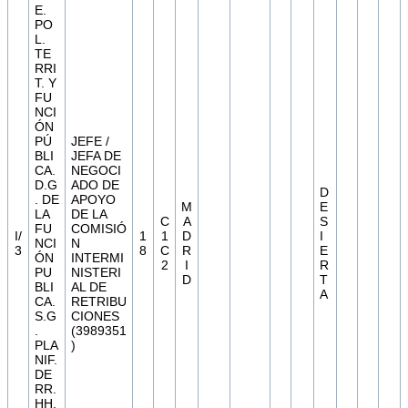
E.
PO
L.
TE
RRI
T. Y
FU
NCI
ÓN
PÚ
JEFE /
BLI
JEFA DE
CA.
NEGOCI
D.G
ADO DE
D
. DE
APOYO
M
E
LA
DE LA
C
A
S
FU
COMISIÓ
I/
1
1
D
I
NCI
N
3
8
C
R
E
ÓN
INTERMI
2
I
R
PU
NISTERI
D
T
BLI
AL DE
A
CA.
RETRIBU
S.G
CIONES
.
(3989351
PLA
)
NIF.
DE
RR.
HH.