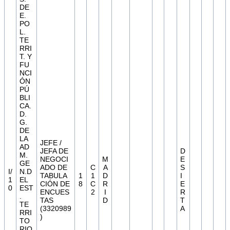
DE
E.
PO
L.
TE
RRI
T. Y
FU
NCI
ÓN
PÚ
BLI
CA.
D.
G.
DE
LA
JEFE /
AD
JEFA DE
D
M.
NEGOCI
M
E
GE
ADO DE
C
A
S
I/
N.D
TABULA
1
1
D
I
1
EL
CIÓN DE
8
C
R
E
0
EST
ENCUES
2
I
R
.
TAS
D
T
TE
(3320989
A
RRI
)
TO
RIO