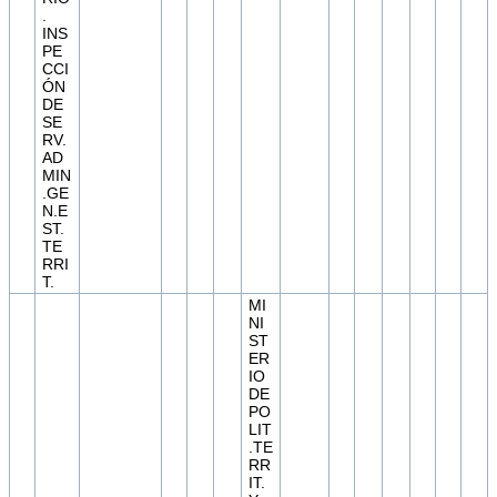
.
INS
PE
CCI
ÓN
DE
SE
RV.
AD
MIN
.GE
N.E
ST.
TE
RRI
T.
MI
NI
ST
ER
IO
DE
PO
LIT
.TE
RR
IT.