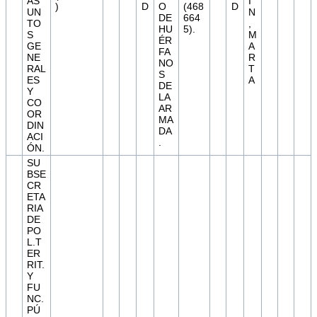
AS
I
)
D
O
(468
D
UN
N
DE
664
TO
,
HU
5).
S
M
ÉR
GE
A
FA
NE
R
NO
RAL
T
S
ES
A
DE
Y
LA
CO
AR
OR
MA
DIN
DA
ACI
.
ÓN.
SU
BSE
CR
ETA
RIA
DE
PO
L.T
ER
RIT.
Y
FU
NC.
PÚ