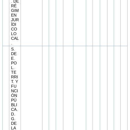
. DE
RÉ
GIM
EN
JUR
ÍDI
CO
LO
CAL
.
S.
DE
E.
PO
L.
TE
RRI
T. Y
FU
NCI
ÓN
PÚ
BLI
CA.
D.
G.
DE
LA