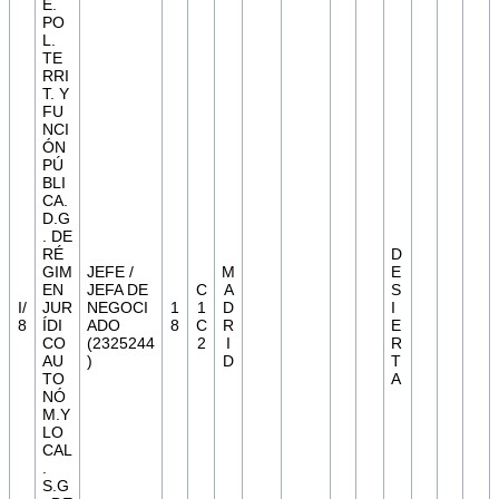
E.
PO
L.
TE
RRI
T. Y
FU
NCI
ÓN
PÚ
BLI
CA.
D.G
. DE
RÉ
D
GIM
JEFE /
M
E
EN
JEFA DE
C
A
S
I/
JUR
NEGOCI
1
1
D
I
8
ÍDI
ADO
8
C
R
E
CO
(2325244
2
I
R
AU
)
D
T
TO
A
NÓ
M.Y
LO
CAL
.
S.G