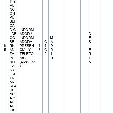
T. Y
FU
NCI
ÓN
PÚ
BLI
CA.
D.G
INFORM
. DE
ADOR /
D
GO
INFORM
M
E
BE
ADORA
C
A
S
I/
RN
PRESEN
1
1
D
I
5
AN
CIAL Y
6
C
R
E
ZA
TELEFÓ
2
I
R
PU
NICO
D
T
BLI
(4685172
A
CA.
)
S.G
. DE
TR
AN
SPA
RE
NCI
A Y
AT.
AL
CIU