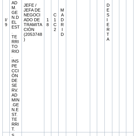
AD
JEFE /
D
M.
JEFA DE
M
E
GE
NEGOCI
C
A
S
N.D
I/
ADO DE
1
1
D
I
EL
9
TRAMITA
8
C
R
E
EST
CIÓN
2
I
R
.
(2053748
D
T
TE
)
A
RRI
TO
RIO
.
INS
PE
CCI
ÓN
DE
SE
RV.
AD
MIN
.GE
N.E
ST.
TE
RRI
T.
S.