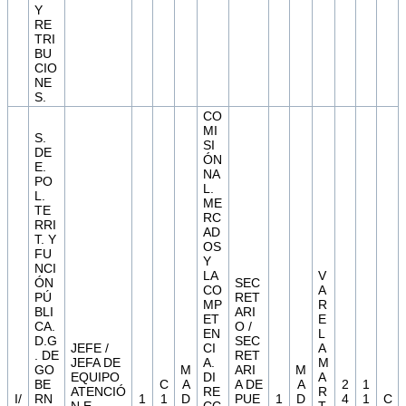
Y
RE
TRI
BU
CIO
NE
S.
CO
MI
S.
SI
DE
ÓN
E.
NA
PO
L.
L.
ME
TE
RC
RRI
AD
T. Y
OS
FU
Y
NCI
LA
V
ÓN
SEC
CO
A
PÚ
RET
MP
R
BLI
ARI
ET
E
CA.
O /
EN
L
D.G
SEC
JEFE /
CI
A
. DE
RET
JEFA DE
A.
M
GO
M
ARI
M
EQUIPO
DI
A
BE
C
A
A DE
A
2
1
ATENCIÓ
RE
R
I/
RN
1
1
D
PUE
1
D
4
1
C