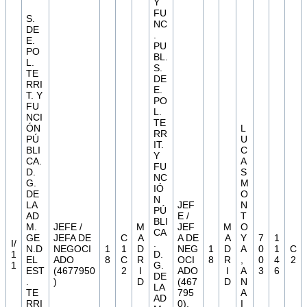
Y
FU
S.
NC
DE
.
E.
PU
PO
BL.
L.
S.
TE
DE
RRI
E.
T. Y
PO
FU
L.
NCI
TE
ÓN
L
RR
PÚ
U
IT.
BLI
C
Y
CA.
A
FU
D.
S
NC
G.
M
IÓ
DE
O
N
LA
JEF
N
PÚ
AD
E /
T
BLI
M.
JEFE /
M
JEF
M
O
CA
GE
JEFA DE
C
A
A DE
A
Y
7
1
I/
.
N.D
NEGOCI
1
1
D
NEG
1
D
A
0
1
C
1
D.
EL
ADO
8
C
R
OCI
8
R
,
0
4
2
1
G.
EST
(4677950
2
I
ADO
I
A
3
6
DE
.
)
D
(467
D
N
LA
TE
795
A
AD
RRI
0).
I