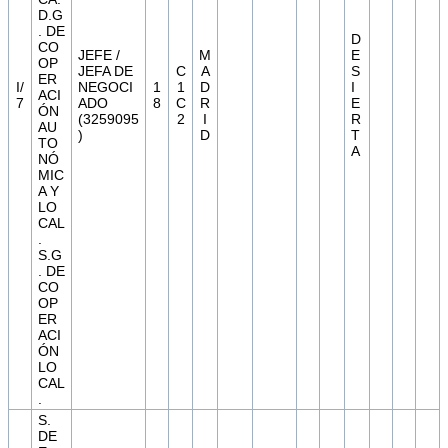
D.G
. DE
D
CO
JEFE /
M
E
OP
JEFA DE
C
A
S
ER
I/
NEGOCI
1
1
D
I
ACI
7
ADO
8
C
R
E
ÓN
(3259095
2
I
R
AU
)
D
T
TO
A
NÓ
MIC
A Y
LO
CAL
.
S.G
. DE
CO
OP
ER
ACI
ÓN
LO
CAL
.
S.
DE