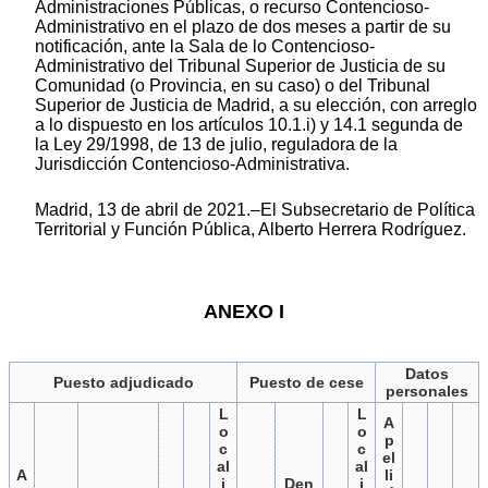
Administraciones Públicas, o recurso Contencioso-
Administrativo en el plazo de dos meses a partir de su
notificación, ante la Sala de lo Contencioso-
Administrativo del Tribunal Superior de Justicia de su
Comunidad (o Provincia, en su caso) o del Tribunal
Superior de Justicia de Madrid, a su elección, con arreglo
a lo dispuesto en los artículos 10.1.i) y 14.1 segunda de
la Ley 29/1998, de 13 de julio, reguladora de la
Jurisdicción Contencioso-Administrativa.
Madrid, 13 de abril de 2021.–El Subsecretario de Política
Territorial y Función Pública, Alberto Herrera Rodríguez.
ANEXO I
Datos
Puesto adjudicado
Puesto de cese
personales
L
L
A
o
o
p
c
c
el
al
al
A
li
i
Den
i