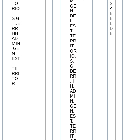
M.
TO
S
GE
RIO
A
N.
.
B
DE
S.G
E
L
. DE
L
ES
RR.
D
T.
HH.
E
TE
AD
RR
MIN
IT
.GE
OR
N.
IO.
EST
S.
.
G.
TE
DE
RRI
RR
TO
.H
R.
H.
AD
MI
N.
GE
N.
ES
T.
TE
RR
IT