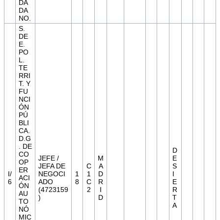
DA
DA
NO.
S.
DE
E.
PO
L.
TE
RRI
T. Y
FU
NCI
ÓN
PÚ
BLI
CA.
D.G
. DE
D
CO
JEFE /
M
E
OP
JEFA DE
C
A
S
ER
I/
NEGOCI
1
1
D
I
ACI
6
ADO
8
C
R
E
ÓN
(4723159
2
I
R
AU
)
D
T
TO
A
NÓ
MIC