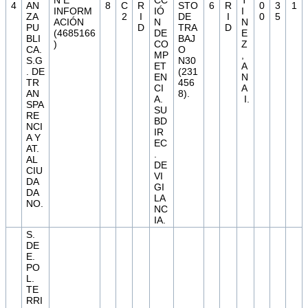
N E
CC
T
4
AN
8
C
R
STO
6
R
0
3
1
INFORM
IÓ
I
ZA
2
I
DE
I
0
5
ACIÓN
N
N
PU
D
TRA
D
(4685166
DE
E
BLI
BAJ
)
CO
Z
CA.
O
MP
,
S.G
N30
ET
A
. DE
(231
EN
N
TR
456
CI
A
AN
8).
A.
I.
SPA
SU
RE
BD
NCI
IR
A Y
EC
AT.
.
AL
DE
CIU
VI
DA
GI
DA
LA
NO.
NC
IA.
S.
DE
E.
PO
L.
TE
RRI