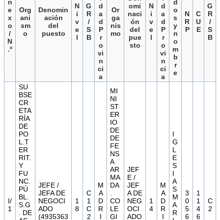
n
d
N
G
d
omi
N
d
G
e
Org
Denomin
Or
o
i
R
a
naci
i
a
N
C
R
x
ani
ación
ga
s
v
/
d
ón
v
d
R
U
/
o
sm
del
nis
y
e
S
P
del
e
P
P
E
S
/
o
puesto
mo
n
l
B
r
pue
l
r
B
N
o
o
sto
o
.º
m
vi
vi
b
n
n
r
ci
ci
e
a
a
SU
MI
BSE
NI
CR
ST
ETA
ER
RÍA
IO
DE
DE
PO
I
DE
L.T
G
FE
ER
L
NS
RIT.
E
A
Y
S
AR
JEF
FU
I
MA
E /
NC.
A
JEFE /
M
DA
JEF
M
PÚ
S
JEFA DE
C
A
.
A DE
A
3
1
BL.
M
I/
NEGOCI
1
1
D
CO
NEG
1
D
0
1
C
S.G
A
1
ADO
8
C
R
LE
OCI
4
R
5
4
2
. DE
R
(4935363
2
I
GI
ADO
I
6
6