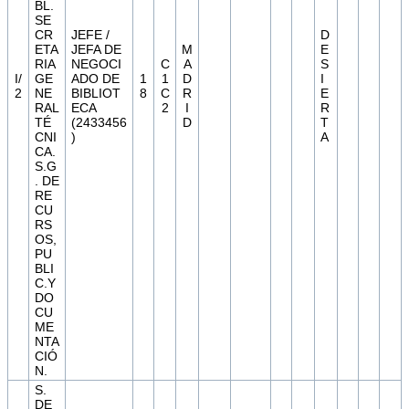
BL.
SE
CR
JEFE /
D
ETA
JEFA DE
M
E
RIA
NEGOCI
C
A
S
I/
GE
ADO DE
1
1
D
I
2
NE
BIBLIOT
8
C
R
E
RAL
ECA
2
I
R
TÉ
(2433456
D
T
CNI
)
A
CA.
S.G
. DE
RE
CU
RS
OS,
PU
BLI
C.Y
DO
CU
ME
NTA
CIÓ
N.
S.
DE