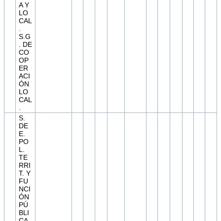
A Y
LO
CAL
.
S.G
. DE
CO
OP
ER
ACI
ÓN
LO
CAL
.
S.
DE
E.
PO
L.
TE
RRI
T. Y
FU
NCI
ÓN
PÚ
BLI
CA.