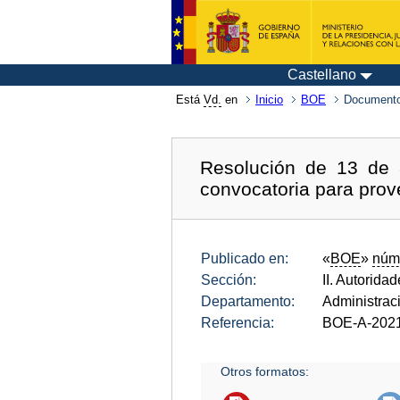
Castellano
Está
Vd.
en
Inicio
BOE
Documento
Resolución de 13 de a
convocatoria para prov
Publicado en:
«
BOE
»
núm
Sección:
II. Autorida
Departamento:
Administrac
Referencia:
BOE-A-202
Otros formatos: