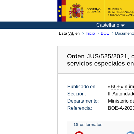
Castellano
Está
Vd.
en
Inicio
BOE
Documento
Orden JUS/525/2021, de
servicios especiales e
Publicado en:
«
BOE
»
núm
Sección:
II. Autorida
Departamento:
Ministerio d
Referencia:
BOE-A-202
Otros formatos: