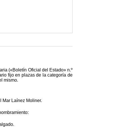
ria («Boletín Oficial del Estado» n.º
io fijo en plazas de la categoría de
el mismo.
l Mar Laínez Moliner.
e nombramiento:
algado.