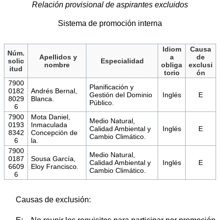
Relación provisional de aspirantes excluidos
Sistema de promoción interna
Idiom
Causa
Núm.
Apellidos y
a
de
solic
Especialidad
nombre
obliga
exclusi
itud
torio
ón
7900
Planificación y
0182
Andrés Bernal,
Gestión del Dominio
Inglés
E
8029
Blanca.
Público.
6
7900
Mota Daniel,
Medio Natural,
0193
Inmaculada
Calidad Ambiental y
Inglés
E
8342
Concepción de
Cambio Climático.
6
la.
7900
Medio Natural,
0187
Sousa García,
Calidad Ambiental y
Inglés
E
6609
Eloy Francisco.
Cambio Climático.
6
Causas de exclusión: