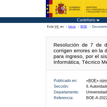
Castellano
Está
Vd.
en
Inicio
BOE
Documento
Resolución de 7 de d
corrigen errores en la
para ingreso, por el s
Informática, Técnico Me
Publicado en:
«
BOE
»
núm
Sección:
II. Autorida
Departamento:
Universida
Referencia:
BOE-A-202