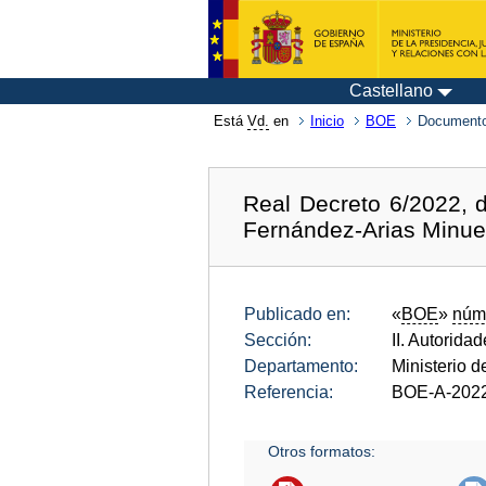
Castellano
Está
Vd.
en
Inicio
BOE
Documento
Real Decreto 6/2022, 
Fernández-Arias Minue
Publicado en:
«
BOE
»
núm
Sección:
II. Autorida
Departamento:
Ministerio 
Referencia:
BOE-A-202
Otros formatos: