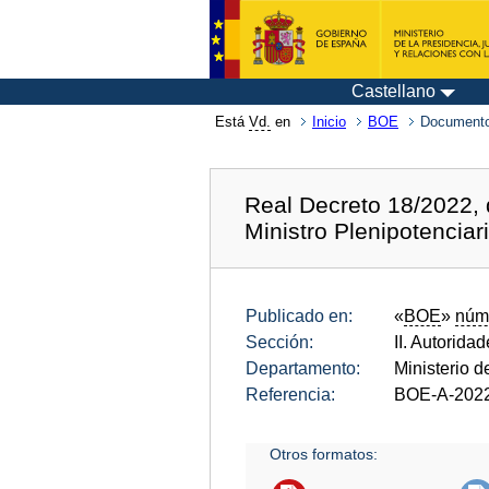
Castellano
Está
Vd.
en
Inicio
BOE
Documento
Real Decreto 18/2022, 
Ministro Plenipotencia
Publicado en:
«
BOE
»
núm
Sección:
II. Autorida
Departamento:
Ministerio 
Referencia:
BOE-A-202
Otros formatos: