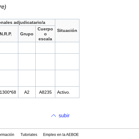
re)
nales adjudicatario/a
Cuerpo
Situación
N.R.P.
Grupo
o
escala
*1300*68
A2
A8235
Activo.
subir
formación
Tutoriales
Empleo en la AEBOE