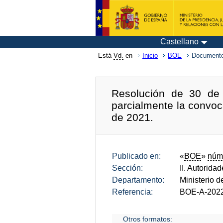
Castellano
Está
Vd.
en
Inicio
BOE
Documento
Resolución de 30 de 
parcialmente la convoc
de 2021.
Publicado en:
«
BOE
»
núm
Sección:
II. Autorida
Departamento:
Ministerio de
Referencia:
BOE-A-202
Otros formatos: