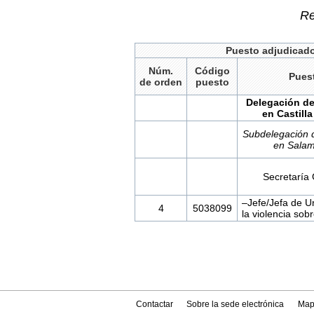
Re
Puesto adjudicad
Núm.
Código
Pues
de orden
puesto
Delegación de
en Castilla
Subdelegación 
en Sala
Secretaría
–Jefe/Jefa de U
4
5038099
la violencia sobr
Contactar
Sobre la sede electrónica
Map