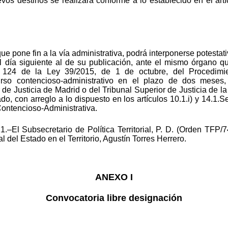
os destinos se realizará conforme a lo establecido en el art
ue pone fin a la vía administrativa, podrá interponerse potesta
 día siguiente al de su publicación, ante el mismo órgano qu
y 124 de la Ley 39/2015, de 1 de octubre, del Procedimi
urso contencioso-administrativo en el plazo de dos meses
or de Justicia de Madrid o del Tribunal Superior de Justicia d
ado, con arreglo a lo dispuesto en los artículos 10.1.i) y 14.1
 Contencioso-Administrativa.
–El Subsecretario de Política Territorial, P. D. (Orden TFP/74
 del Estado en el Territorio, Agustín Torres Herrero.
ANEXO I
Convocatoria libre designación