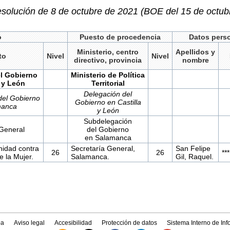
solución de 8 de octubre de 2021 (BOE del 15 de octub
o
Puesto de procedencia
Datos perso
Ministerio, centro
Apellidos y
to
Nivel
Nivel
directivo, provincia
nombre
l Gobierno
Ministerio de Política
 y
León
Territorial
Delegación del
del Gobierno
Gobierno en Castilla
manca
y
León
Subdelegación
 General
del Gobierno
en Salamanca
nidad contra
Secretaría General,
San Felipe
26
26
**
e la Mujer.
Salamanca.
Gil, Raquel.
a
Aviso legal
Accesibilidad
Protección de datos
Sistema Interno de In