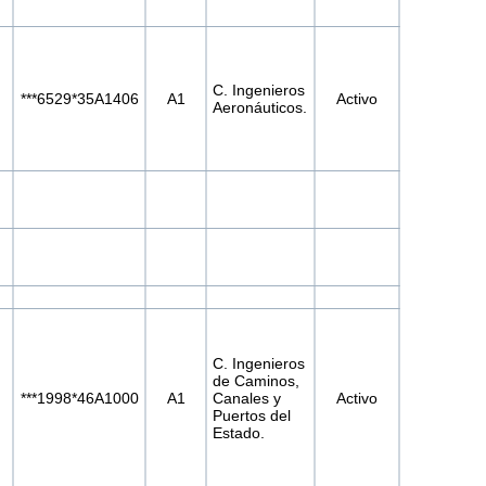
C. Ingenieros
***6529*35A1406
A1
Activo
Aeronáuticos.
C. Ingenieros
de Caminos,
***1998*46A1000
A1
Canales y
Activo
Puertos del
Estado.