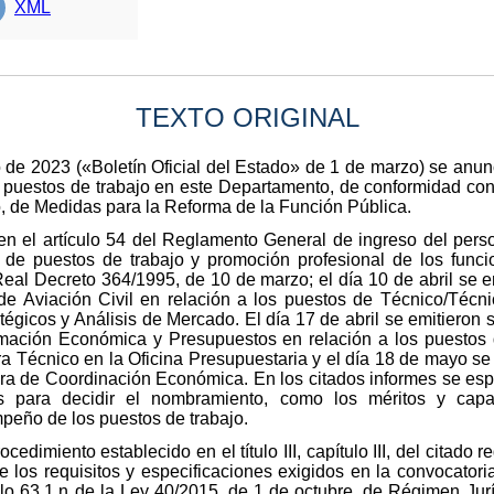
XML
TEXTO ORIGINAL
 de 2023 («Boletín Oficial del Estado» de 1 de marzo) se anunc
, puestos de trabajo en este Departamento, de conformidad con l
o, de Medidas para la Reforma de la Función Pública.
en el artículo 54 del Reglamento General de ingreso del perso
de puestos de trabajo y promoción profesional de los funcio
eal Decreto 364/1995, de 10 de marzo; el día 10 de abril se 
de Aviación Civil en relación a los puestos de Técnico/Técn
tégicos y Análisis de Mercado. El día 17 de abril se emitieron
mación Económica y Presupuestos en relación a los puestos
a Técnico en la Oficina Presupuestaria y el día 18 de mayo se
ra de Coordinación Económica. En los citados informes se especi
os para decidir el nombramiento, como los méritos y capa
peño de los puestos de trabajo.
cedimiento establecido en el título III, capítulo III, del citado
e los requisitos y especificaciones exigidos en la convocatori
culo 63.1.n de la Ley 40/2015, de 1 de octubre, de Régimen Jurí