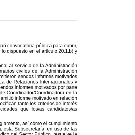
ió convocatoria pública para cubrir,
o dispuesto en el artículo 20.1.b) y
nal al servicio de la Administración
narios civiles de la Administración
emitieron sendos informes motivados
ica de Relaciones Internacionales y
 sendos informes motivados por parte
 de Coordinador/Coordinadora en la
 emitió informe motivado en relación
fican tanto los criterios de interés
cidades que los/as candidatos/as
 reglamento, así como el cumplimiento
a, esta Subsecretaría, en uso de las
dico del Sector Público, resuelve la