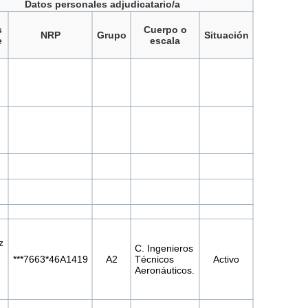
Datos personales adjudicatario/a
s
Cuerpo o
NRP
Grupo
Situación
e
escala
z
C. Ingenieros
***7663*46A1419
A2
Técnicos
Activo
Aeronáuticos.