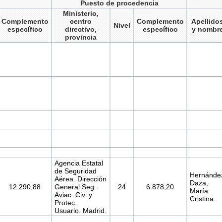
Puesto de procedencia
Ministerio,
Complemento
centro
Complemento
Apellido
Nivel
específico
directivo,
específico
y nombr
provincia
Agencia Estatal
de Seguridad
Hernánde
Aérea. Dirección
Daza,
12.290,88
General Seg.
24
6.878,20
María
Aviac. Civ. y
Cristina.
Protec.
Usuario. Madrid.