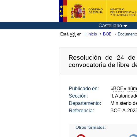
Castellano
Está
Vd.
en
Inicio
BOE
Documento
Resolución de 24 de
convocatoria de libre 
Publicado en:
«
BOE
»
núm
Sección:
II. Autorida
Departamento:
Ministerio 
Referencia:
BOE-A-202
Otros formatos: