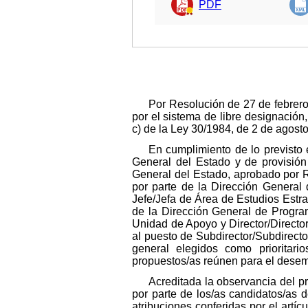
PDF
Por Resolución de 27 de febrero
por el sistema de libre designación
c) de la Ley 30/1984, de 2 de agost
En cumplimiento de lo previsto 
General del Estado y de provisión 
General del Estado, aprobado por R
por parte de la Dirección General 
Jefe/Jefa de Área de Estudios Estra
de la Dirección General de Progra
Unidad de Apoyo y Director/Director
al puesto de Subdirector/Subdirecto
general elegidos como prioritari
propuestos/as reúnen para el desem
Acreditada la observancia del pro
por parte de los/as candidatos/as d
atribuciones conferidas por el artí