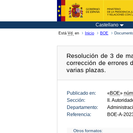
Castellano
Está
Vd.
en
Inicio
BOE
Documento
Resolución de 3 de ma
corrección de errores 
varias plazas.
Publicado en:
«
BOE
»
núm
Sección:
II. Autorida
Departamento:
Administrac
Referencia:
BOE-A-202
Otros formatos: