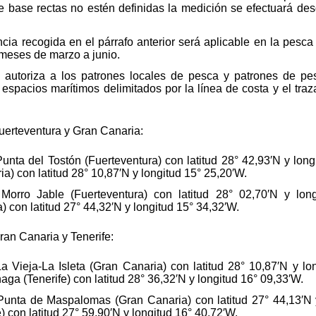
e base rectas no estén definidas la medición se efectuará des
cia recogida en el párrafo anterior será aplicable en la pesca
 meses de marzo a junio.
autoriza a los patrones locales de pesca y patrones de pesc
 espacios marítimos delimitados por la línea de costa y el tra
uerteventura y Gran Canaria:
unta del Tostón (Fuerteventura) con latitud 28° 42,93′N y lon
ia) con latitud 28° 10,87′N y longitud 15° 25,20′W.
orro Jable (Fuerteventura) con latitud 28° 02,70′N y lon
con latitud 27° 44,32′N y longitud 15° 34,32′W.
ran Canaria y Tenerife:
 Vieja-La Isleta (Gran Canaria) con latitud 28° 10,87′N y l
ga (Tenerife) con latitud 28° 36,32′N y longitud 16° 09,33′W.
Punta de Maspalomas (Gran Canaria) con latitud 27° 44,13′N 
 con latitud 27° 59,90′N y longitud 16° 40,72′W.