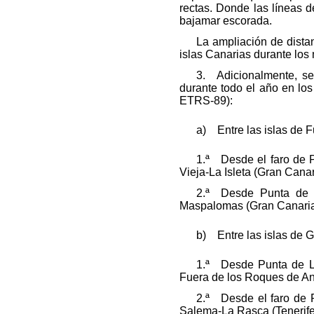
rectas. Donde las líneas d
bajamar escorada.
La ampliación de distan
islas Canarias durante los
3. Adicionalmente, se 
durante todo el año en los
ETRS-89):
a) Entre las islas de F
1.ª Desde el faro de P
Vieja-La Isleta (Gran Canar
2.ª Desde Punta de M
Maspalomas (Gran Canaria) 
b) Entre las islas de G
1.ª Desde Punta de La
Fuera de los Roques de Ana
2.ª Desde el faro de 
Salema-La Rasca (Tenerife)