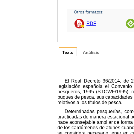
Otros formatos:
PDF
Texto
Análisis
El Real Decreto 36/2014, de 24
legislación española el Convenio 
pesqueros, 1995 (STCWF/1995), rec
buques de pesca, sus capacidades en
relativos a los títulos de pesca.
Determinadas pesquerías, como
practicadas de manera estacional po
hace aconsejable ampliar de forma t
de los cardúmenes de atunes cuando
se considera necesario tener en c