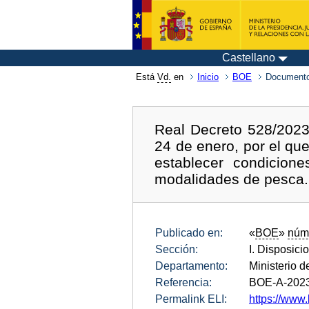
Castellano
Está
Vd.
en
Inicio
BOE
Documento
Real Decreto 528/2023,
24 de enero, por el que
establecer condicion
modalidades de pesca.
Publicado en:
«
BOE
»
núm
Sección:
I. Disposici
Departamento:
Ministerio d
Referencia:
BOE-A-202
Permalink ELI:
https://www.