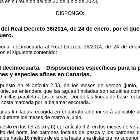
os en su reunión del día 20 de junio de 2023,
DISPONGO:
del Real Decreto 36/2014, de 24 de enero, por el que 
uero.
onal decimocuarta al Real Decreto 36/2014, de 24 de enero,
on el siguiente contenido:
l decimocuarta. Disposiciones específicas para la p
nes y especies afines en Canarias.
uesto en el artículo 2.33, en los meses de verano (junio, j
norte, se entenderá que las aguas limitadas son aquéllas com
40 millas paralela a las mismas. Donde las líneas de base rect
e costa marcada por la bajamar escorada.
uas limitadas recogida en el párrafo anterior será aplicable 
as durante los meses de marzo a junio.
sto en las letras a) y b) del artículo 9.2, en los meses de veran
ito del norte, los patrones locales de pesca y los patrones 
 de hasta 16 metros de eslora hasta una distancia no superior a