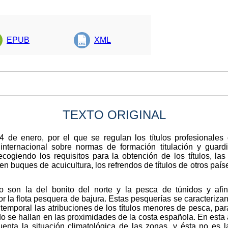
EPUB
XML
TEXTO ORIGINAL
 de enero, por el que se regulan los títulos profesionales 
internacional sobre normas de formación titulación y guar
ogiendo los requisitos para la obtención de los títulos, las
 buques de acuicultura, los refrendos de títulos de otros paí
 son la del bonito del norte y la pesca de túnidos y afi
r la flota pesquera de bajura. Estas pesquerías se caracterizan
emporal las atribuciones de los títulos menores de pesca, para
 se hallan en las proximidades de la costa española. En esta 
uenta la situación climatológica de las zonas, y ésta no es 