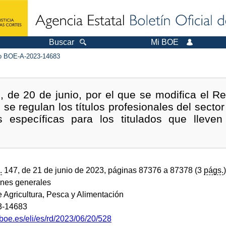
Buscar
Mi BOE
 BOE-A-2023-14683
 de 20 de junio, por el que se modifica el R
 se regulan los títulos profesionales del sector
es específicas para los titulados que lleve
.
147, de 21 de junio de 2023, páginas 87376 a 87378 (3
págs.
)
ones generales
e Agricultura, Pesca y Alimentación
3-14683
boe.es/eli/es/rd/2023/06/20/528