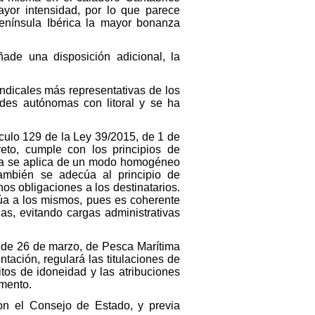
ayor intensidad, por lo que parece
enínsula Ibérica la mayor bonanza
ñade una disposición adicional, la
indicales más representativas de los
des autónomas con litoral y se ha
ículo 129 de la Ley 39/2015, de 1 de
eto, cumple con los principios de
tiva se aplica de un modo homogéneo
También se adecúa al principio de
os obligaciones a los destinatarios.
cúa a los mismos, pues es coherente
das, evitando cargas administrativas
1, de 26 de marzo, de Pesca Marítima
tación, regulará las titulaciones de
itos de idoneidad y las atribuciones
omento.
con el Consejo de Estado, y previa