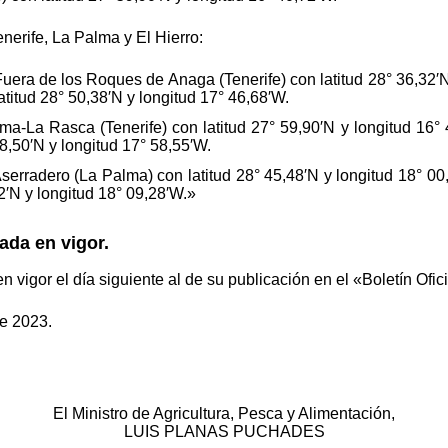
nerife, La Palma y El Hierro:
ra de los Roques de Anaga (Tenerife) con latitud 28° 36,32′N
titud 28° 50,38′N y longitud 17° 46,68′W.
-La Rasca (Tenerife) con latitud 27° 59,90′N y longitud 16°
38,50′N y longitud 17° 58,55′W.
erradero (La Palma) con latitud 28° 45,48′N y longitud 18° 0
22′N y longitud 18° 09,28′W.»
ada en vigor.
en vigor el día siguiente al de su publicación en el «Boletín Ofic
de 2023.
El Ministro de Agricultura, Pesca y Alimentación,
LUIS PLANAS PUCHADES