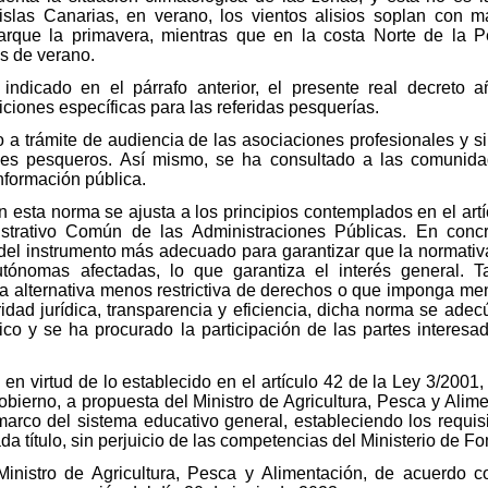
islas Canarias, en verano, los vientos alisios soplan con m
arque la primavera, mientras que en la costa Norte de la P
s de verano.
 indicado en el párrafo anterior, el presente real decreto a
ciones específicas para las referidas pesquerías.
o a trámite de audiencia de las asociaciones profesionales y s
es pesqueros. Así mismo, se ha consultado a las comunida
nformación pública.
n esta norma se ajusta a los principios contemplados en el art
istrativo Común de las Administraciones Públicas. En concr
a del instrumento más adecuado para garantizar que la norma
tónomas afectadas, lo que garantiza el interés general. 
ra alternativa menos restrictiva de derechos o que imponga men
ridad jurídica, transparencia y eficiencia, dicha norma se ade
ico y se ha procurado la participación de las partes interesa
a en virtud de lo establecido en el artículo 42 de la Ley 3/200
bierno, a propuesta del Ministro de Agricultura, Pesca y Alimen
 marco del sistema educativo general, estableciendo los requis
a título, sin perjuicio de las competencias del Ministerio de F
Ministro de Agricultura, Pesca y Alimentación, de acuerdo 