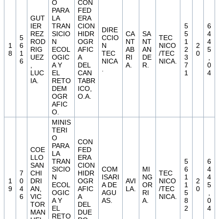
O
CON
PARA
FED
GUT
LA
ERA
IER
TRAN
CION
5
6
DIRE
REZ
SICIO
HIDR
CA
SA
5
4
5
CCIO
TEC
ROD
N
OGR
NT
NT
1
4
1
6
N
NICO
2
RIG
ECOL
AFIC
AB
AN
2
5
8
1
TEC
/TEC
0
UEZ
OGIC
A
RI
DE
3
,
6
NICA
NICA.
,
A Y
DEL
A.
R.
7
0
.
LUC
EL
CAN
1
4
IA.
RETO
TABR
DEM
ICO,
OGR
O.A.
AFIC
O.
MINIS
TERI
O
CON
PARA
COE
FED
LA
LLO
ERA
TRAN
5
6
SAN
CION
SICIO
COM
MI
6
4
7
CHI
HIDR
TEC
N
ISARI
NG
1
4
1
0
DRI
OGR
AVI
NICO
2
ECOL
A DE
OR
1
5
9
4
AN,
AFIC
LA.
/TEC
0
OGIC
AGU
RI
5
,
6
VIC
A
NICA.
A Y
AS.
A.
8
0
TOR
DEL
EL
2
4
MAN
DUE
RETO