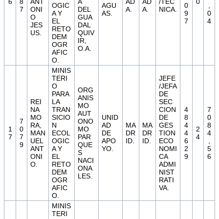
6
8
ANT
A
AD
AD
/TEC
0
OGIC
AGU
0
,
7
ONI
DEL
A.
A.
NICA.
A Y
AS.
9
0
O
GUA
EL
7
4
JES
DAL
RETO
US.
QUIV
DEM
IR,
OGR
O.A.
AFIC
O.
MINIS
TERI
JEFE
O
/JEFA
ORG
PARA
DE
ANIS
REI
LA
SEC
MO
NA
TRAN
CION
4
7
AUT
MO
SICIO
UNID
DE
8
0
7
ONO
RA,
N
AD
MA
MA
GES
4
8
1
0
MO
2
MAN
ECOL
DE
DR
DR
TION
4
4
7
7
PAR
4
UEL
OGIC
APO
ID.
ID.
ECO
6
,
9
QUE
ANT
A Y
YO.
NOMI
2
5
S
ONI
EL
CA
9
6
NACI
O.
RETO
ADMI
ONA
DEM
NIST
LES.
OGR
RATI
AFIC
VA.
O.
MINIS
TERI