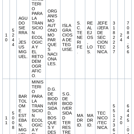
TERI
O
ORG
PARA
ANIS
AGU
LA
MO
DO
TRAN
S.
RE
JEFE
3
7
AUT
ISLA
SIE
SICIO
C.
AL
/JEFA
1
0
5
ONO
GRA
RRA
N
TE
EJ
DE
8
8
1
2
MO
CIOS
2
,
ECOL
NE
OS
SEC
2
4
0
4
PAR
A DE
4
JES
OGIC
RI
,
CION
2
,
4
QUE
TEG
US
A Y
FE
LO
TEC
2
5
S
UISE.
MIG
EL
.
S.
NICA.
7
6
NACI
UEL.
RETO
ONA
DEM
LES.
OGR
AFIC
O.
MINIS
TERI
D.G.
O
DE
S.G.
BAR
PARA
BIOD
DE
TOL
LA
IVER
BIOD
OM
TRAN
5
6
SIDA
IVER
E
SICIO
5
4
5
D,
SIDA
TEC
EST
N
MA
MA
1
4
1
0
BOS
D
NICO
2
EBA
ECOL
DR
DR
2
5
1
0
QUE
TER
/TEC
0
N,
OGIC
ID.
ID.
3
,
8
S Y
RES
NICA.
MIG
A Y
6
0
DES
TRE