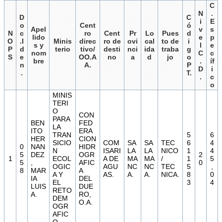
C
N
.
D
C
i
E
o
Cent
ó
Apel
v
s
N
c
ro
Cent
Pr
Lo
Pues
d
lido
e
p
O
.I
Minis
direc
ro de
ovi
cal
to de
i
s y
l
e
P
d
terio
tivo/
desti
nci
ida
traba
g
nom
C
c
S
e
OO.A
no
a
d
jo
o
bre
.
íf
n
A.
P
D
i
.
T.
.
c
o
MINIS
TERI
O
CON
PARA
BEN
FED
LA
ITO
ERA
TRAN
5
6
HER
CION
SICIO
COM
SA
SA
TEC
6
4
0
NAN
HIDR
N
ISARI
LA
LA
NICO
1
4
5
DEZ
OGR
2
1
ECOL
A DE
MA
MA
/
1
5
5
,
AFIC
0
OGIC
AGU
NC
NC
TEC
5
,
8
MAR
A
A Y
AS.
A.
A.
NICA.
8
0
IA
DEL
EL
3
4
LUIS
DUE
RETO
A.
RO,
DEM
O.A.
OGR
AFIC