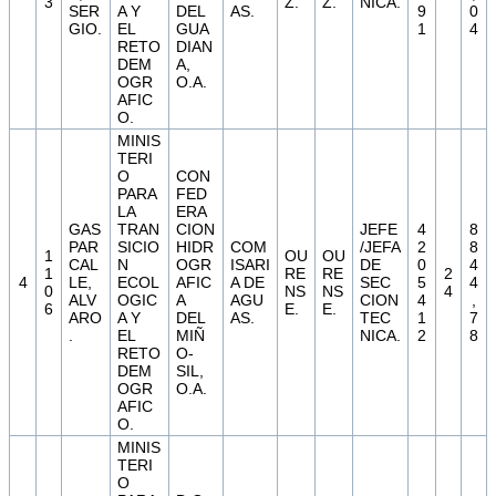
3
Z.
Z.
NICA.
SER
A Y
DEL
AS.
9
0
GIO.
EL
GUA
1
4
RETO
DIAN
DEM
A,
OGR
O.A.
AFIC
O.
MINIS
TERI
O
CON
PARA
FED
LA
ERA
GAS
TRAN
CION
JEFE
4
8
PAR
SICIO
HIDR
COM
/JEFA
2
8
1
OU
OU
CAL
N
OGR
ISARI
DE
0
4
1
RE
RE
2
4
LE,
ECOL
AFIC
A DE
SEC
5
4
0
NS
NS
4
ALV
OGIC
A
AGU
CION
4
,
6
E.
E.
ARO
A Y
DEL
AS.
TEC
1
7
.
EL
MIÑ
NICA.
2
8
RETO
O-
DEM
SIL,
OGR
O.A.
AFIC
O.
MINIS
TERI
O