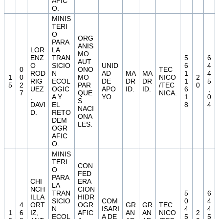
AFIC
O.
MINIS
TERI
O
ORG
PARA
ANIS
LOR
LA
MO
ENZ
TRAN
5
6
AUT
O
SICIO
UNID
6
4
0
ONO
TEC
ROD
N
AD
MA
MA
1
4
1
0
MO
NICO
2
RIG
ECOL
DE
DR
DR
1
5
5
2
PAR
/TEC
0
UEZ
OGIC
APO
ID.
ID.
6
,
7
QUE
NICA.
,
A Y
YO.
1
0
S
DAVI
EL
8
4
NACI
D.
RETO
ONA
DEM
LES.
OGR
AFIC
O.
MINIS
TERI
CON
O
FED
PARA
CHI
ERA
LA
NCH
CION
TRAN
5
6
ILLA
HIDR
SICIO
COM
0
4
4
ORT
OGR
GR
GR
TEC
N
ISARI
4
4
1
6
IZ,
AFIC
AN
AN
NICO
2
ECOL
A DE
5
5