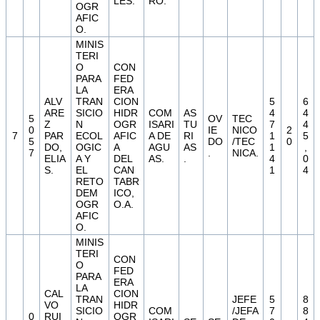
LES.
RO.
OGR
AFIC
O.
MINIS
TERI
O
CON
PARA
FED
LA
ERA
ALV
TRAN
CION
5
6
ARE
SICIO
HIDR
COM
AS
4
4
5
OV
TEC
Z
N
OGR
ISARI
TU
7
4
0
IE
NICO
2
7
PAR
ECOL
AFIC
A DE
RI
1
5
5
DO
/TEC
0
DO,
OGIC
A
AGU
AS
1
,
7
.
NICA.
ELIA
A Y
DEL
AS.
.
4
0
S.
EL
CAN
1
4
RETO
TABR
DEM
ICO,
OGR
O.A.
AFIC
O.
MINIS
TERI
CON
O
FED
PARA
ERA
LA
CAL
CION
TRAN
JEFE
5
8
VO
HIDR
SICIO
COM
/JEFA
7
8
0
RUI
OGR