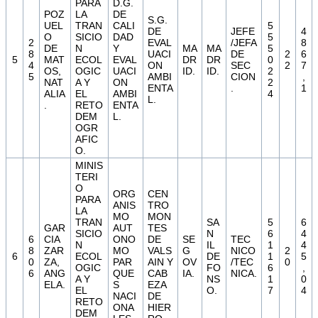
PARA
D.G.
POZ
LA
DE
S.G.
UEL
TRAN
CALI
5
DE
JEFE
4
O
SICIO
DAD
5
2
EVAL
/JEFA
8
DE
N
Y
MA
MA
5
8
UACI
DE
2
6
5
MAT
ECOL
EVAL
DR
DR
0
4
ON
SEC
2
7
OS,
OGIC
UACI
ID.
ID.
2
5
AMBI
CION
,
NAT
A Y
ON
2
ENTA
.
1
ALIA
EL
AMBI
4
L.
.
RETO
ENTA
DEM
L.
OGR
AFIC
O.
MINIS
TERI
O
ORG
CEN
PARA
ANIS
TRO
LA
MO
MON
TRAN
SA
5
6
GAR
AUT
TES
SICIO
N
6
4
6
CIA
ONO
DE
SE
TEC
N
IL
1
4
8
ZAR
MO
VALS
G
NICO
2
6
ECOL
DE
1
5
0
ZA,
PAR
AIN Y
OV
/TEC
0
OGIC
FO
6
,
6
ANG
QUE
CAB
IA.
NICA.
A Y
NS
1
0
ELA.
S
EZA
EL
O.
7
4
NACI
DE
RETO
ONA
HIER
DEM