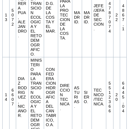
PARA
RER
TRAN
D.G.
4
LA
JEFE
4
A
SICIO
DE
7
5
PRO
/JEFA
8
PUA
N
LA
MA
MA
8
1
0
TEC
DE
2
6
,
ECOL
COS
DR
DR
7
3
7
CION
SEC
2
7
ALE
OGIC
TA Y
ID.
ID.
0
2
DE
CION
,
JAN
A Y
EL
7
LA
.
1
DRO
EL
MAR.
4
COS
.
RETO
TA.
DEM
OGR
AFIC
O.
MINIS
TERI
O
CON
PARA
FED
DIA
LA
ERA
Z
TRAN
CION
5
6
DIRE
ROD
SICIO
HIDR
AS
5
4
6
CCIO
TEC
RIG
N
OGR
TU
SI
1
4
1
6
N
NICO
2
UEZ
ECOL
AFIC
RI
ER
2
5
4
0
TEC
/TEC
0
,
OGIC
A
AS
O.
3
,
7
NICA
NICA.
NIC
A Y
DEL
.
6
0
.
ANO
EL
CAN
6
4
R.
RETO
TABR
DEM
ICO,
OGR
O.A.