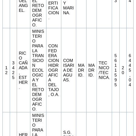
UEL
EL
3
4
ERTI
Y
ANG
RETO
FICA
MARI
EL.
DEM
CION
NA.
OGR
.
AFIC
O.
MINIS
TERI
O
PARA
CON
LA
FED
RIC
TRAN
ERA
5
6
O
SICIO
CION
COM
6
4
3
CAÑ
TEC
N
HIDR
ISARI
MA
MA
1
4
1
4
ADA
NICO
2
ECOL
OGR
A DE
DR
DR
1
5
2
2
,
/TEC
0
OGIC
AFIC
AGU
ID.
ID.
5
,
5
EST
NICA.
A Y
A
AS.
9
0
HER
EL
DEL
5
4
.
RETO
TAJO
DEM
, O.A.
OGR
AFIC
O.
MINIS
TERI
O
PARA
S.G.
HER
LA