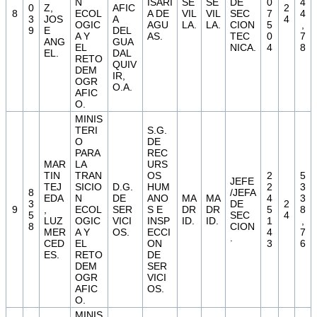
N
ISARI
SE
SE
DE
0
4
0
Z,
AFIC
2
8
ECOL
A DE
VIL
VIL
SEC
7
4
3
JOS
A
4
OGIC
AGU
LA.
LA.
CION
5
,
9
E
DEL
A Y
AS.
TEC
0
7
ANG
GUA
EL
NICA.
4
8
EL.
DAL
RETO
QUIV
DEM
IR,
OGR
O.A.
AFIC
O.
MINIS
TERI
S.G.
O
DE
PARA
REC
MAR
LA
URS
TIN
TRAN
OS
2
5
JEFE
TEJ
SICIO
D.G.
HUM
2
3
8
/JEFA
EDA
N
DE
ANO
MA
MA
4
3
3
DE
2
9
,
ECOL
SER
S E
DR
DR
5
8
5
SEC
4
LUZ
OGIC
VICI
INSP
ID.
ID.
1
,
8
CION
MER
A Y
OS.
ECCI
4
7
.
CED
EL
ON
3
6
ES.
RETO
DE
DEM
SER
OGR
VICI
AFIC
OS.
O.
MINIS