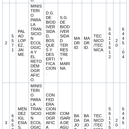
O.
MINIS
TERI
D.G.
O
DE
S.G.
PARA
BIOD
DE
LA
IVER
BIOD
TRAN
5
6
PAL
SIDA
IVER
SICIO
6
4
5
AO
D,
SIDA
TEC
N
MA
MA
1
4
5
LOP
BOS
D
NICO
2
2
ECOL
DR
DR
1
5
7
EZ,
QUE
TER
/TEC
0
OGIC
ID.
ID.
6
,
1
JAI
S Y
RES
NICA.
A Y
1
0
ME.
DES
TRE
EL
2
4
ERTI
Y
RETO
FICA
MARI
DEM
CION
NA.
OGR
.
AFIC
O.
MINIS
TERI
O
CON
PARA
FED
LA
ERA
MEN
TRAN
CION
5
6
DEZ
SICIO
HIDR
COM
6
4
6
BA
BA
TEC
IGL
N
OGR
ISARI
1
4
6
DA
DA
NICO
2
3
ESIA
ECOL
AFIC
A DE
1
5
5
JO
JO
/TEC
0
S,
OGIC
A
AGU
5
,