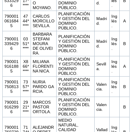
533329
17*
lés
B
O
DOMINIO
d.
6
****
.
MOYANO.
PÚBLICO.
PLANIFICACIÓN
790001
47
CARLOS
Ing
Y GESTIÓN DEL
Madri
061684
44*
MORCILLO
lés
A
DOMINIO
d.
5
****
SEVILLA.
.
PÚBLICO.
BARBARA
PLANIFICACIÓN
790001
03
STEFANI
Ing
Y GESTIÓN DEL
Madri
339429
51*
MOURA
lés
B
DOMINIO
d.
6
****
DE OLIVEI
.
PÚBLICO.
RA.
PLANIFICACIÓN
790001
X8
MILIANA
Ing
Y GESTIÓN DEL
Sevill
916188
66*
FLORENTI
lés
A
DOMINIO
a.
5
****
NA NICA.
.
PÚBLICO.
PLANIFICACIÓN
790001
73
NURIA
Ing
Y GESTIÓN DEL
Valen
750813
57*
PARDO GA
lés
B
DOMINIO
cia.
5
****
RCIA.
.
PÚBLICO.
PLANIFICACIÓN
790001
29
MARCOS
Y GESTIÓN DEL
Valen
916299
21*
PASTOR
B
DOMINIO
cia.
6
****
ORTOLA.
PÚBLICO.
MEDIO
NATURAL,
790001
71
ALEJANDR
Ing
CALIDAD
Vallad
760729
74*
O PEREZ
lés
B