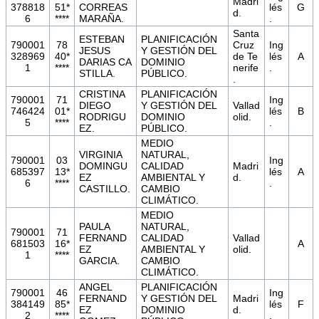
Madri
378818
51*
CORREAS
lés
G
d.
6
****
MARAÑA.
.
Santa
ESTEBAN
PLANIFICACIÓN
790001
78
Cruz
Ing
JESUS
Y GESTIÓN DEL
328969
40*
de Te
lés
A
DARIAS CA
DOMINIO
1
****
nerife
.
STILLA.
PÚBLICO.
.
CRISTINA
PLANIFICACIÓN
790001
71
Ing
DIEGO
Y GESTIÓN DEL
Vallad
746424
01*
lés
B
RODRIGU
DOMINIO
olid.
5
****
.
EZ.
PÚBLICO.
MEDIO
VIRGINIA
NATURAL,
790001
03
Ing
DOMINGU
CALIDAD
Madri
685397
13*
lés
A
EZ
AMBIENTAL Y
d.
6
****
.
CASTILLO.
CAMBIO
CLIMÁTICO.
MEDIO
PAULA
NATURAL,
790001
71
FERNAND
CALIDAD
Vallad
681503
16*
A
EZ
AMBIENTAL Y
olid.
1
****
GARCIA.
CAMBIO
CLIMÁTICO.
ANGEL
PLANIFICACIÓN
790001
46
Ing
FERNAND
Y GESTIÓN DEL
Madri
384149
85*
lés
F
EZ
DOMINIO
d.
2
****
.