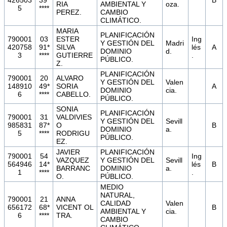
RIA
AMBIENTAL Y
oza.
5
****
PEREZ.
CAMBIO
CLIMÁTICO.
MARIA
PLANIFICACIÓN
790001
03
ESTER
Ing
Y GESTIÓN DEL
Madri
420758
91*
SILVA
lés
A
DOMINIO
d.
3
****
GUTIERRE
.
PÚBLICO.
Z.
PLANIFICACIÓN
790001
20
ALVARO
Y GESTIÓN DEL
Valen
148910
49*
SORIA
A
DOMINIO
cia.
6
****
CABELLO.
PÚBLICO.
SONIA
PLANIFICACIÓN
790001
31
VALDIVIES
Y GESTIÓN DEL
Sevill
985831
87*
O
B
DOMINIO
a.
5
****
RODRIGU
PÚBLICO.
EZ.
JAVIER
PLANIFICACIÓN
790001
54
Ing
VAZQUEZ
Y GESTIÓN DEL
Sevill
564946
14*
lés
B
BARRANC
DOMINIO
a.
1
****
.
O.
PÚBLICO.
MEDIO
NATURAL,
790001
21
ANNA
CALIDAD
Valen
656172
68*
VICENT OL
B
AMBIENTAL Y
cia.
6
****
TRA.
CAMBIO