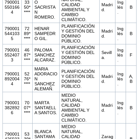
790001
33
O
Ing
CALIDAD
Madri
550166
50*
SACRISTA
lés
B
AMBIENTAL Y
d.
4
****
N
.
CAMBIO
ROMERO.
CLIMÁTICO.
PLANIFICACIÓN
790001
72
HENAR
Ing
Y GESTIÓN DEL
Madri
544103
89*
SAMPEDR
lés
B
DOMINIO
d.
5
****
O GIL.
.
PÚBLICO.
PLANIFICACIÓN
790001
46
PALOMA
Ing
Y GESTIÓN DEL
Sevill
552407
87*
SANCHEZ
lés
F
DOMINIO
a.
3
****
ALCARAZ.
.
PÚBLICO.
MARIA
PLANIFICACIÓN
790001
52
ADORACIO
Ing
Y GESTIÓN DEL
Madri
A,
892004
76*
N
lés
DOMINIO
d.
B
4
****
SANCHEZ
.
PÚBLICO.
ALEMAÑ.
MEDIO
NATURAL,
790001
70
MARTA
Ing
CALIDAD
Madri
382892
07*
SANTAELL
lés
B
AMBIENTAL Y
d.
6
****
A SANTOS.
.
CAMBIO
CLIMÁTICO.
MEDIO
BLANCA
NATURAL,
790001
53
SANTAMA
CALIDAD
Zarag
426503
39*
B