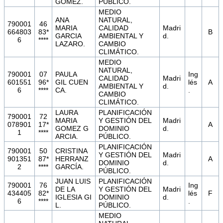
GOMEZ.
PÚBLICO.
MEDIO
ANA
NATURAL,
790001
46
MARIA
CALIDAD
Madri
664803
83*
B
GARCIA
AMBIENTAL Y
d.
6
****
LAZARO.
CAMBIO
CLIMÁTICO.
MEDIO
NATURAL,
790001
07
PAULA
Ing
CALIDAD
Madri
601551
96*
GIL CUEN
lés
A
AMBIENTAL Y
d.
6
****
CA.
.
CAMBIO
CLIMÁTICO.
LAURA
PLANIFICACIÓN
790001
72
MARIA
Y GESTIÓN DEL
Madri
078901
17*
A
GOMEZ G
DOMINIO
d.
1
****
ARCIA.
PÚBLICO.
PLANIFICACIÓN
790001
50
CRISTINA
Y GESTIÓN DEL
Madri
901351
87*
HERRANZ
A
DOMINIO
d.
2
****
GARCÍA.
PÚBLICO.
JUAN LUIS
PLANIFICACIÓN
790001
76
Ing
DE LA
Y GESTIÓN DEL
Madri
434405
82*
lés
F
IGLESIA GI
DOMINIO
d.
6
****
.
L.
PÚBLICO.
MEDIO