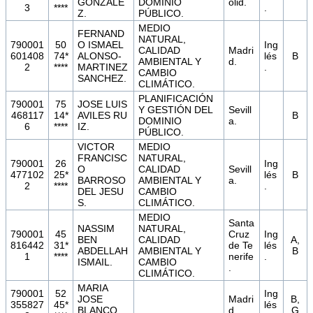
GONZALE
DOMINIO
olid.
3
****
.
Z.
PÚBLICO.
MEDIO
FERNAND
NATURAL,
790001
50
O ISMAEL
Ing
CALIDAD
Madri
601408
74*
ALONSO-
lés
B
AMBIENTAL Y
d.
2
****
MARTINEZ
.
CAMBIO
SANCHEZ.
CLIMÁTICO.
PLANIFICACIÓN
790001
75
JOSE LUIS
Y GESTIÓN DEL
Sevill
468117
14*
AVILES RU
B
DOMINIO
a.
6
****
IZ.
PÚBLICO.
VICTOR
MEDIO
FRANCISC
NATURAL,
790001
26
Ing
O
CALIDAD
Sevill
477102
25*
lés
B
BARROSO
AMBIENTAL Y
a.
2
****
.
DEL JESU
CAMBIO
S.
CLIMÁTICO.
MEDIO
Santa
NASSIM
NATURAL,
790001
45
Cruz
Ing
BEN
CALIDAD
A,
816442
31*
de Te
lés
ABDELLAH
AMBIENTAL Y
B
1
****
nerife
.
ISMAIL.
CAMBIO
.
CLIMÁTICO.
MARIA
790001
52
Ing
JOSE
Madri
B,
355827
45*
lés
BLANCO
d.
G