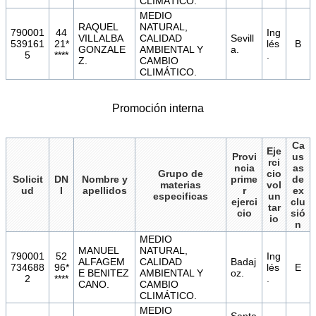
CLIMÁTICO.
MEDIO
RAQUEL
NATURAL,
790001
44
Ing
VILLALBA
CALIDAD
Sevill
539161
21*
lés
B
GONZALE
AMBIENTAL Y
a.
5
****
.
Z.
CAMBIO
CLIMÁTICO.
Promoción interna
Ca
Eje
Provi
us
rci
ncia
as
Grupo de
cio
Solicit
DN
Nombre y
prime
de
materias
vol
ud
I
apellidos
r
ex
especificas
un
ejerci
clu
tar
cio
sió
io
n
MEDIO
MANUEL
NATURAL,
790001
52
Ing
ALFAGEM
CALIDAD
Badaj
734688
96*
lés
E
E BENITEZ
AMBIENTAL Y
oz.
2
****
.
CANO.
CAMBIO
CLIMÁTICO.
MEDIO
Santa