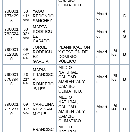
CAMBIO
CLIMÁTICO.
790001
53
YAGO
Madri
177429
41*
REDONDO
G
d.
5
****
SANCHEZ.
MARTA
790001
53
RODRIGU
Madri
B,
782524
03*
EZ
d.
G
4
****
CASADO.
JORGE
PLANIFICACIÓN
790001
09
Ing
RODRIGU
Y GESTIÓN DEL
Madri
712325
44*
lés
B
EZ
DOMINIO
d.
0
****
.
GARCIA.
PÚBLICO.
MEDIO
MARIA
NATURAL,
790001
26
FRANCISC
Ing
CALIDAD
Madri
578794
21*
A
lés
B
AMBIENTAL Y
d.
6
****
RONCERO
.
CAMBIO
SILES.
CLIMÁTICO.
MEDIO
NATURAL,
790001
09
CAROLINA
Ing
CALIDAD
Madri
715237
02*
RUIZ SAN
lés
B
AMBIENTAL Y
d.
0
****
MIGUEL.
.
CAMBIO
CLIMÁTICO.
MEDIO
FRANCISC
NATURAL,