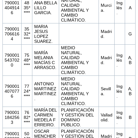
NATURAL,
790001
48
ANA BELLA
Ing
CALIDAD
Murci
404914
35*
LILLO
lés
A
AMBIENTAL Y
a.
6
****
GARCIA.
.
CAMBIO
CLIMÁTICO.
MARIA
790001
35
JESUS
Madri
706616
32*
G
LOPEZ
d.
4
****
SUAREZ.
MEDIO
MARÍA
NATURAL,
790001
75
Ing
MELANIA
CALIDAD
Madri
A,
543702
48*
lés
MACÍAS C
AMBIENTAL Y
d.
B
0
****
.
ARRASCO.
CAMBIO
CLIMÁTICO.
MEDIO
ANTONIO
NATURAL,
790001
77
Ing
MARTINEZ
CALIDAD
Sevill
A,
407077
24*
lés
MARTINEZ
AMBIENTAL Y
a.
B
6
****
.
.
CAMBIO
CLIMÁTICO.
MARÍA DEL
PLANIFICACIÓN
790001
76
Ing
CARMEN
Y GESTIÓN DEL
Vallad
184256
82*
lés
B
MEDELA F
DOMINIO
olid.
3
****
.
ERREIRO.
PÚBLICO.
OSCAR
PLANIFICACIÓN
790001
50
Ing
MENCHER
Y GESTIÓN DEL
Madri