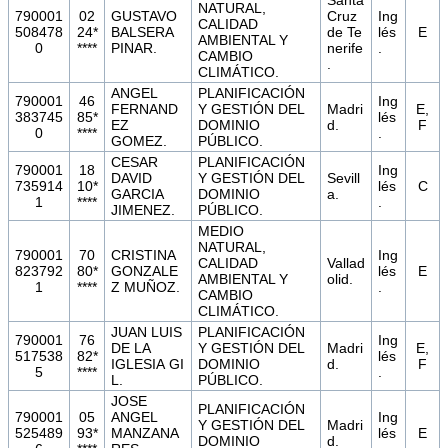
NATURAL,
790001
02
GUSTAVO
Cruz
Ing
CALIDAD
508478
24*
BALSERA
de Te
lés
E
AMBIENTAL Y
0
****
PINAR.
nerife
.
CAMBIO
.
CLIMÁTICO.
ANGEL
PLANIFICACIÓN
790001
46
Ing
FERNAND
Y GESTIÓN DEL
Madri
E,
383745
85*
lés
EZ
DOMINIO
d.
F
0
****
.
GOMEZ.
PÚBLICO.
CESAR
PLANIFICACIÓN
790001
18
Ing
DAVID
Y GESTIÓN DEL
Sevill
735914
10*
lés
C
GARCIA
DOMINIO
a.
1
****
.
JIMENEZ.
PÚBLICO.
MEDIO
NATURAL,
790001
70
CRISTINA
Ing
CALIDAD
Vallad
823792
80*
GONZALE
lés
E
AMBIENTAL Y
olid.
1
****
Z MUÑOZ.
.
CAMBIO
CLIMÁTICO.
JUAN LUIS
PLANIFICACIÓN
790001
76
Ing
DE LA
Y GESTIÓN DEL
Madri
E,
517538
82*
lés
IGLESIA GI
DOMINIO
d.
F
5
****
.
L.
PÚBLICO.
JOSE
PLANIFICACIÓN
790001
05
ANGEL
Ing
Y GESTIÓN DEL
Madri
525489
93*
MANZANA
lés
E
DOMINIO
d.