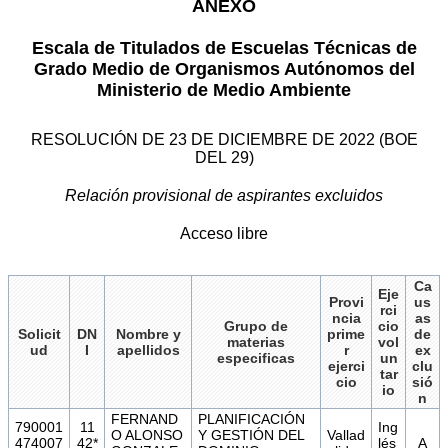
ANEXO
Escala de Titulados de Escuelas Técnicas de
Grado Medio de Organismos Autónomos del
Ministerio de Medio Ambiente
RESOLUCIÓN DE 23 DE DICIEMBRE DE 2022 (BOE
DEL 29)
Relación provisional de aspirantes excluidos
Acceso libre
Ca
Eje
Provi
us
rci
ncia
as
Grupo de
cio
Solicit
DN
Nombre y
prime
de
materias
vol
ud
I
apellidos
r
ex
especificas
un
ejerci
clu
tar
cio
sió
io
n
FERNAND
PLANIFICACIÓN
790001
11
Ing
O ALONSO
Y GESTIÓN DEL
Vallad
474007
42*
lés
A