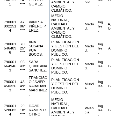
AMBIENTAL Y
olid.
1
****
GOMEZ.
.
CAMBIO
CLIMÁTICO.
MEDIO
NATURAL,
790001
47
VANESA
Ing
CALIDAD
Madri
A,
992251
06*
PIÑERO P
lés
AMBIENTAL Y
d.
B
4
****
EREZ.
.
CAMBIO
CLIMÁTICO.
ANA
PLANIFICACIÓN
790001
70
Ing
SUSANA
Y GESTIÓN DEL
Madri
546489
25*
lés
A
PUA
DOMINIO
d.
6
****
.
BOCOS.
PÚBLICO.
PLANIFICACIÓN
790001
05
SARA
Ing
Y GESTIÓN DEL
Madri
664946
43*
QUINTANA
lés
B
DOMINIO
d.
3
****
SANCHEZ.
.
PÚBLICO.
FRANCISC
PLANIFICACIÓN
790001
48
O JAVIER
Ing
Y GESTIÓN DEL
Murci
450326
49*
RABADAN
lés
B
DOMINIO
a.
3
****
MARTINEZ
.
PÚBLICO.
.
MEDIO
NATURAL,
790001
29
DAVID
Ing
CALIDAD
Valen
528683
18*
RAMON C
lés
B
AMBIENTAL Y
cia.
4
****
OTINO.
.