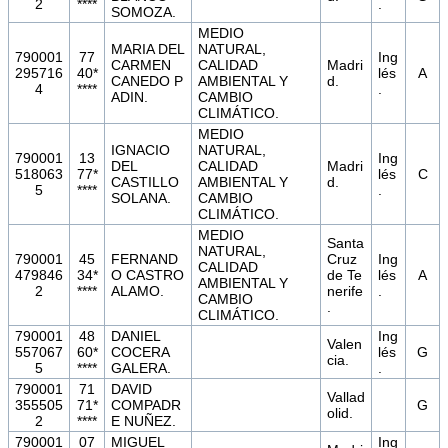
2
****
.
SOMOZA.
MEDIO
MARIA DEL
NATURAL,
790001
77
Ing
CARMEN
CALIDAD
Madri
295716
40*
lés
A
CANEDO P
AMBIENTAL Y
d.
4
****
.
ADIN.
CAMBIO
CLIMÁTICO.
MEDIO
IGNACIO
NATURAL,
790001
13
Ing
DEL
CALIDAD
Madri
518063
77*
lés
C
CASTILLO
AMBIENTAL Y
d.
5
****
.
SOLANA.
CAMBIO
CLIMÁTICO.
MEDIO
Santa
NATURAL,
790001
45
FERNAND
Cruz
Ing
CALIDAD
479846
34*
O CASTRO
de Te
lés
A
AMBIENTAL Y
2
****
ALAMO.
nerife
.
CAMBIO
.
CLIMÁTICO.
790001
48
DANIEL
Ing
Valen
557067
60*
COCERA
lés
G
cia.
5
****
GALERA.
.
790001
71
DAVID
Vallad
355505
71*
COMPADR
G
olid.
2
****
E NUÑEZ.
790001
07
MIGUEL
Ing