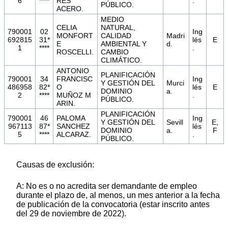
6
****
RES
.
PÚBLICO.
ACERO.
MEDIO
CELIA
NATURAL,
790001
02
Ing
MONFORT
CALIDAD
Madri
692815
31*
lés
E
E
AMBIENTAL Y
d.
1
****
.
ROSCELLI.
CAMBIO
CLIMÁTICO.
ANTONIO
PLANIFICACIÓN
790001
34
FRANCISC
Ing
Y GESTIÓN DEL
Murci
486958
82*
O
lés
E
DOMINIO
a.
2
****
MUÑOZ M
.
PÚBLICO.
ARIN.
PLANIFICACIÓN
790001
46
PALOMA
Ing
Y GESTIÓN DEL
Sevill
E,
967113
87*
SANCHEZ
lés
DOMINIO
a.
F
5
****
ALCARAZ.
.
PÚBLICO.
Causas de exclusión:
A: No es o no acredita ser demandante de empleo
durante el plazo de, al menos, un mes anterior a la fecha
de publicación de la convocatoria (estar inscrito antes
del 29 de noviembre de 2022).