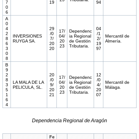
7
19
94
0
6
A
0
4
29
04
17/
Dependenc
2
/0
/1
INVERSIONES
04/
ia Regional
Mercantil de
8
7/
2/
RUYGA SA.
20
de Gestión
Almería.
6
20
19
23
Tributaria.
3
20
97
0
8
B
9
2
20
12
17/
Dependenc
8
/0
/0
LA MALA DE LA
04/
ia Regional
Mercantil de
3
9/
4/
PELICULA, SL.
20
de Gestión
Málaga.
5
20
20
23
Tributaria.
1
21
07
6
4
Dependencia Regional de Aragón
Fe