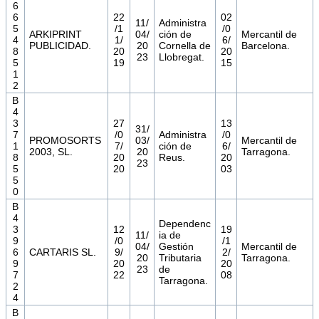
6
6
22
02
11/
Administra
5
/1
/0
ARKIPRINT
04/
ción de
Mercantil de
4
1/
6/
PUBLICIDAD.
20
Cornella de
Barcelona.
8
20
20
23
Llobregat.
5
19
15
1
2
B
4
3
27
13
31/
7
/0
Administra
/0
PROMOSORTS
03/
Mercantil de
1
7/
ción de
6/
2003, SL.
20
Tarragona.
8
20
Reus.
20
23
5
20
03
5
0
B
4
Dependenc
3
12
19
11/
ia de
9
/0
/1
04/
Gestión
Mercantil de
6
CARTARIS SL.
9/
2/
20
Tributaria
Tarragona.
9
20
20
23
de
7
22
08
Tarragona.
2
4
B