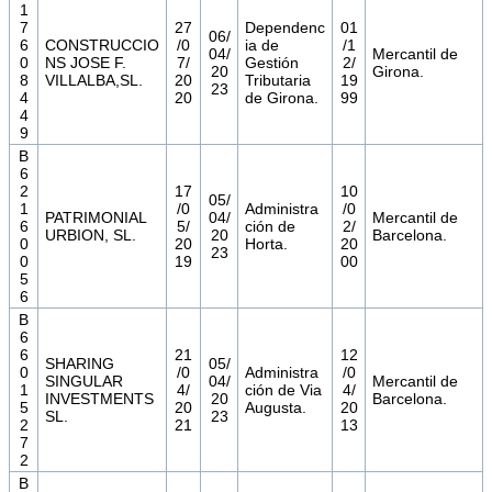
1
7
27
Dependenc
01
06/
6
CONSTRUCCIO
/0
ia de
/1
04/
Mercantil de
0
NS JOSE F.
7/
Gestión
2/
20
Girona.
8
VILLALBA,SL.
20
Tributaria
19
23
4
20
de Girona.
99
4
9
B
6
2
17
10
05/
1
/0
Administra
/0
PATRIMONIAL
04/
Mercantil de
6
5/
ción de
2/
URBION, SL.
20
Barcelona.
0
20
Horta.
20
23
0
19
00
5
6
B
6
6
21
12
SHARING
05/
0
/0
Administra
/0
SINGULAR
04/
Mercantil de
1
4/
ción de Via
4/
INVESTMENTS
20
Barcelona.
5
20
Augusta.
20
SL.
23
2
21
13
7
2
B