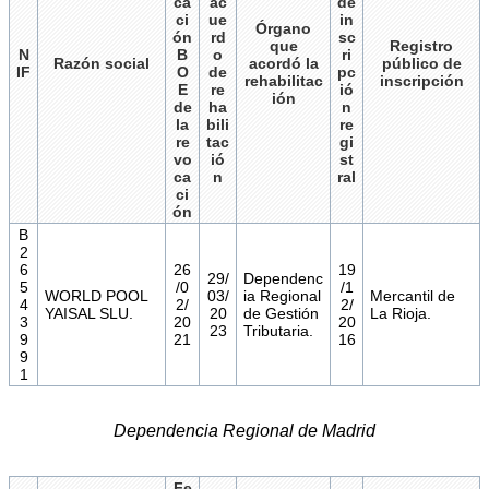
ca
ac
de
ci
ue
in
Órgano
ón
rd
sc
que
Registro
N
B
o
ri
Razón social
acordó la
público de
IF
O
de
pc
rehabilitac
inscripción
E
re
ió
ión
de
ha
n
la
bili
re
re
tac
gi
vo
ió
st
ca
n
ral
ci
ón
B
2
6
26
19
29/
Dependenc
5
/0
/1
WORLD POOL
03/
ia Regional
Mercantil de
4
2/
2/
YAISAL SLU.
20
de Gestión
La Rioja.
3
20
20
23
Tributaria.
9
21
16
9
1
Dependencia Regional de Madrid
Fe