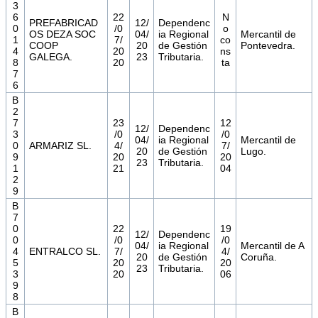
3
6
22
N
PREFABRICAD
12/
Dependenc
0
/0
o
OS DEZA SOC
04/
ia Regional
Mercantil de
1
7/
co
COOP
20
de Gestión
Pontevedra.
4
20
ns
GALEGA.
23
Tributaria.
8
20
ta
7
6
B
2
7
23
12
12/
Dependenc
3
/0
/0
04/
ia Regional
Mercantil de
0
ARMARIZ SL.
4/
7/
20
de Gestión
Lugo.
9
20
20
23
Tributaria.
1
21
04
2
9
B
7
0
22
19
12/
Dependenc
0
/0
/0
04/
ia Regional
Mercantil de A
4
ENTRALCO SL.
7/
4/
20
de Gestión
Coruña.
5
20
20
23
Tributaria.
3
20
06
9
8
B