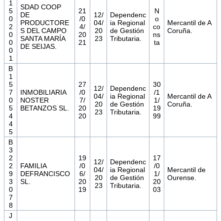
1
SDAD COOP
5
21
N
DE
12/
Dependenc
0
/0
o
PRODUCTORE
04/
ia Regional
Mercantil de A
2
4/
co
S DEL CAMPO
20
de Gestión
Coruña.
0
20
ns
SANTA MARÍA
23
Tributaria.
0
21
ta
DE SEIJAS.
0
1
B
1
5
27
30
12/
Dependenc
7
INMOBILIARIA
/0
/1
04/
ia Regional
Mercantil de A
0
NOSTER
7/
1/
20
de Gestión
Coruña.
5
BETANZOS SL.
20
19
23
Tributaria.
4
20
99
4
5
B
3
2
19
17
12/
Dependenc
2
FAMILIA
/0
/0
04/
ia Regional
Mercantil de
9
DEFRANCISCO
6/
1/
20
de Gestión
Ourense.
3
SL.
20
20
23
Tributaria.
0
19
03
7
8
J