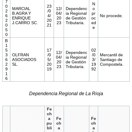
7
N
0
23
MARCIAL
12/
Dependenc
o
2
/0
B.AGRA Y
04/
ia Regional
pr
6
4/
No procede.
ENRIQUE
20
de Gestión
oc
2
20
J.CARRO SC.
23
Tributaria.
ed
0
21
e
5
0
B
1
5
17
02
12/
Dependenc
3
OLFRAN
/0
/0
Mercantil de
04/
ia Regional
6
ASOCIADOS
5/
3/
Santiago de
20
de Gestión
2
SL.
20
19
Compostela.
23
Tributaria.
9
19
92
1
6
Dependencia Regional de La Rioja
Fe
ch
a
Fe
Fe
pu
ch
ch
bli
a
a