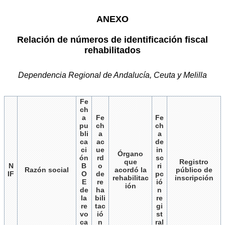
ANEXO
Relación de números de identificación fiscal
rehabilitados
Dependencia Regional de Andalucía, Ceuta y Melilla
Fe
ch
a
Fe
Fe
pu
ch
ch
bli
a
a
ca
ac
de
ci
ue
in
Órgano
ón
rd
sc
que
Registro
N
B
o
ri
Razón social
acordó la
público de
IF
O
de
pc
rehabilitac
inscripción
E
re
ió
ión
de
ha
n
la
bili
re
re
tac
gi
vo
ió
st
ca
n
ral