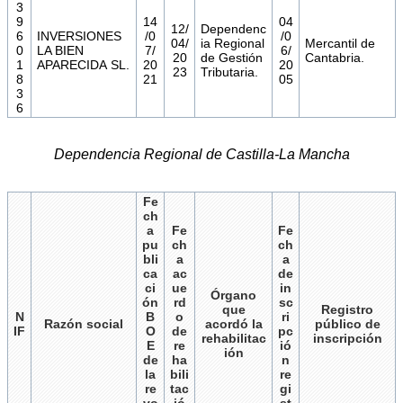
3
9
14
04
12/
Dependenc
6
INVERSIONES
/0
/0
04/
ia Regional
Mercantil de
0
LA BIEN
7/
6/
20
de Gestión
Cantabria.
1
APARECIDA SL.
20
20
23
Tributaria.
8
21
05
3
6
Dependencia Regional de Castilla-La Mancha
Fe
ch
a
Fe
Fe
pu
ch
ch
bli
a
a
ca
ac
de
ci
ue
in
Órgano
ón
rd
sc
que
Registro
N
B
o
ri
Razón social
acordó la
público de
IF
O
de
pc
rehabilitac
inscripción
E
re
ió
ión
de
ha
n
la
bili
re
re
tac
gi