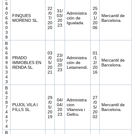
6
4
22
25
31/
0
/0
Administra
/0
FINQUES
03/
Mercantil de
6
7/
ción de
1/
MORENO SL.
20
Barcelona.
6
20
Igualada.
20
23
0
20
06
3
8
B
6
6
03
01
23/
8
PRADO
/0
Administra
/1
03/
Mercantil de
9
IMMOBLES EN
5/
ción de
2/
20
Barcelona.
5
RENDA SL.
20
Letamendi.
20
23
3
21
16
4
3
B
6
2
29
27
04/
Administra
8
/0
/0
PUJOL VILA I
04/
cion
Mercantil de
7
5/
5/
FILLS SL.
20
Vilanova i
Barcelona.
4
20
20
23
Geltru.
4
19
02
7
4
B