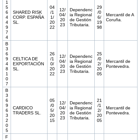
1
5
04
29
12/
Dependenc
6
SHARED RISK
/1
/0
04/
ia Regional
Mercantil de A
4
CORP. ESPAÑA
1/
6/
20
de Gestión
Coruña.
4
SL.
20
19
23
Tributaria.
9
22
98
7
4
B
3
6
26
25
12/
Dependenc
9
CELTICA DE
/1
/0
04/
ia Regional
Mercantil de
4
EXPORTACIÓN
0/
2/
20
de Gestión
Pontevedra.
8
SL.
20
20
23
Tributaria.
1
22
05
0
7
B
3
6
05
21
12/
Dependenc
9
/0
/1
CARDICO
04/
ia Regional
Mercantil de
6
5/
2/
TRADERS SL.
20
de Gestión
Pontevedra.
3
20
20
23
Tributaria.
2
15
05
0
5
F