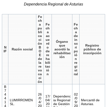
Dependencia Regional de Asturias
Fe
ch
a
Fe
Fe
pu
ch
ch
bli
a
a
ca
ac
de
ci
ue
in
Órgano
ón
rd
sc
que
Registro
N
B
o
ri
Razón social
acordó la
público de
IF
O
de
pc
rehabilitac
inscripción
E
re
ió
ión
de
ha
n
la
bili
re
re
tac
gi
vo
ió
st
ca
n
ral
ci
ón
B
7
4
26
02
17/
Dependenc
4
/0
/0
LUMIRROMEN
04/
ia Regional
Mercantil de
1
4/
9/
SL.
20
de Gestión
Asturias.
4
20
20