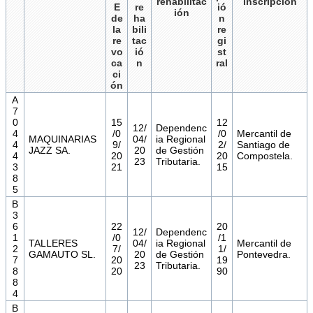
rehabilitac
inscripción
E
re
ió
ión
de
ha
n
la
bili
re
re
tac
gi
vo
ió
st
ca
n
ral
ci
ón
A
7
0
15
12
12/
Dependenc
4
/0
/0
Mercantil de
MAQUINARIAS
04/
ia Regional
4
9/
2/
Santiago de
JAZZ SA.
20
de Gestión
4
20
20
Compostela.
23
Tributaria.
3
21
15
8
5
B
3
6
22
20
12/
Dependenc
1
/0
/1
TALLERES
04/
ia Regional
Mercantil de
2
7/
1/
GAMAUTO SL.
20
de Gestión
Pontevedra.
7
20
19
23
Tributaria.
8
20
90
8
4
B