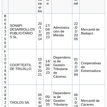
ca
n
ral
ci
ón
B
0
6
20
22
SON&PI
17/
4
/1
Administra
/0
DESARROLLOS
04/
Mercantil de
3
1/
ción de
2/
PUBLICITARIO
20
Badajoz.
7
20
Mérida.
20
S SL.
23
5
14
05
6
0
F
1
Dependenc
0
10
01
14/
ia de
0
/0
/0
Cooperativas
COOP.TEXTIL
04/
Gestión
1
9/
2/
de
DE TRUJILLO.
20
Tributaria
8
20
19
Extremadura.
23
de
6
21
84
Cáceres.
9
5
A
2
Dependenc
8
05
06
05/
ia de
8
/0
/1
04/
Gestión
Mercantil de
2
THOLOS SA.
8/
0/
20
Tributaria
Cáceres.
1
20
19