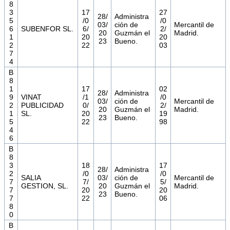
8
3
17
27
28/
Administra
5
/0
/0
03/
ción de
Mercantil de
6
SUBENFOR SL.
6/
2/
20
Guzmán el
Madrid.
1
20
20
23
Bueno.
2
22
03
7
4
B
8
1
17
02
28/
Administra
9
VINAT
/1
/0
03/
ción de
Mercantil de
2
PUBLICIDAD
0/
2/
20
Guzmán el
Madrid.
1
SL.
20
19
23
Bueno.
5
22
98
4
6
B
8
3
18
17
28/
Administra
2
/0
/0
SALIA
03/
ción de
Mercantil de
7
7/
5/
GESTION, SL.
20
Guzmán el
Madrid.
7
20
20
23
Bueno.
7
22
06
8
0
B