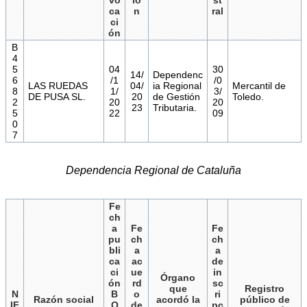
vo
ió
st
ca
n
ral
ci
ón
B
4
5
04
30
14/
Dependenc
6
/1
/0
LAS RUEDAS
04/
ia Regional
Mercantil de
8
1/
3/
DE PUSA SL.
20
de Gestión
Toledo.
2
20
20
23
Tributaria.
5
22
09
0
7
Dependencia Regional de Cataluña
Fe
ch
a
Fe
Fe
pu
ch
ch
bli
a
a
ca
ac
de
ci
ue
in
Órgano
ón
rd
sc
que
Registro
N
B
o
ri
Razón social
acordó la
público de
IF
O
de
pc