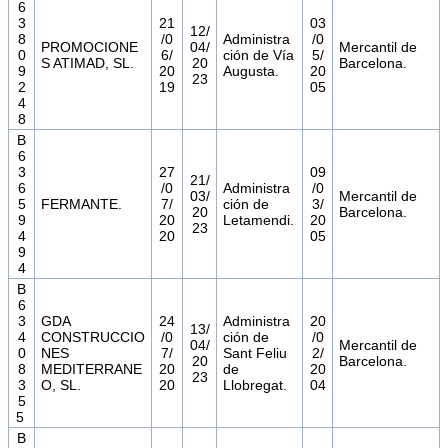
6
3
21
03
12/
8
/0
Administra
/0
PROMOCIONE
04/
Mercantil de
0
6/
ción de Vía
5/
S ATIMAD, SL.
20
Barcelona.
9
20
Augusta.
20
23
2
19
05
4
8
B
6
3
27
09
21/
6
/0
Administra
/0
03/
Mercantil de
5
FERMANTE.
7/
ción de
3/
20
Barcelona.
9
20
Letamendi.
20
23
4
20
05
9
4
B
6
3
GDA
24
Administra
20
13/
4
CONSTRUCCIO
/0
ción de
/0
04/
Mercantil de
0
NES
7/
Sant Feliu
2/
20
Barcelona.
8
MEDITERRANE
20
de
20
23
3
O, SL.
20
Llobregat.
04
5
5
B