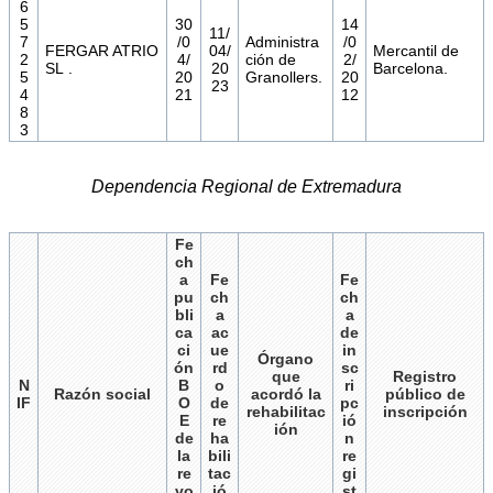
6
5
30
14
11/
7
/0
Administra
/0
FERGAR ATRIO
04/
Mercantil de
2
4/
ción de
2/
SL .
20
Barcelona.
5
20
Granollers.
20
23
4
21
12
8
3
Dependencia Regional de Extremadura
Fe
ch
a
Fe
Fe
pu
ch
ch
bli
a
a
ca
ac
de
ci
ue
in
Órgano
ón
rd
sc
que
Registro
N
B
o
ri
Razón social
acordó la
público de
IF
O
de
pc
rehabilitac
inscripción
E
re
ió
ión
de
ha
n
la
bili
re
re
tac
gi
vo
ió
st