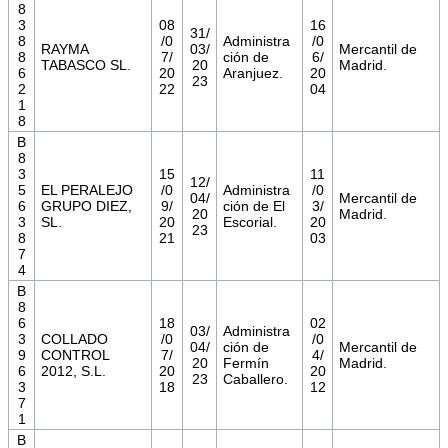
8
3
08
16
31/
8
/0
Administra
/0
RAYMA
03/
Mercantil de
8
7/
ción de
6/
TABASCO SL.
20
Madrid.
6
20
Aranjuez.
20
23
2
22
04
1
8
B
8
3
15
11
12/
5
EL PERALEJO
/0
Administra
/0
04/
Mercantil de
6
GRUPO DIEZ,
9/
ción de El
3/
20
Madrid.
3
SL.
20
Escorial.
20
23
8
21
03
7
4
B
8
6
18
02
03/
Administra
3
COLLADO
/0
/0
04/
ción de
Mercantil de
9
CONTROL
7/
4/
20
Fermín
Madrid.
6
2012, S.L.
20
20
23
Caballero.
3
18
12
7
1
B