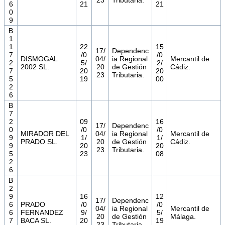
23
Tributaria.
6
21
21
0
9
B
1
1
22
15
17/
Dependenc
7
/0
/0
DISMOGAL
04/
ia Regional
Mercantil de
2
5/
2/
2002 SL.
20
de Gestión
Cádiz.
7
20
20
23
Tributaria.
5
19
00
2
6
B
7
2
09
16
17/
Dependenc
0
/0
/0
MIRADOR DEL
04/
ia Regional
Mercantil de
9
1/
1/
PRADO SL.
20
de Gestión
Cádiz.
9
20
20
23
Tributaria.
5
23
08
2
6
B
2
9
16
12
17/
Dependenc
6
PRADO
/0
/0
04/
ia Regional
Mercantil de
6
FERNANDEZ
9/
5/
20
de Gestión
Málaga.
7
BACA SL.
20
19
23
Tributaria.