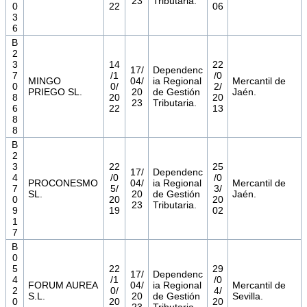
23
Tributaria.
0
22
06
3
6
B
2
3
14
22
17/
Dependenc
7
/1
/0
MINGO
04/
ia Regional
Mercantil de
0
0/
2/
PRIEGO SL.
20
de Gestión
Jaén.
8
20
20
23
Tributaria.
6
22
13
8
8
B
2
3
22
25
17/
Dependenc
4
/0
/0
PROCONESMO
04/
ia Regional
Mercantil de
7
5/
3/
SL.
20
de Gestión
Jaén.
0
20
20
23
Tributaria.
9
19
02
1
7
B
0
5
22
29
17/
Dependenc
4
/1
/0
FORUM AUREA
04/
ia Regional
Mercantil de
2
0/
4/
S.L.
20
de Gestión
Sevilla.
0
20
20