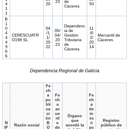
23
de
4
20
93
Cáceres.
1
1
B
1
Dependenc
0
04
11
05/
ia de
4
/1
/0
CERESCUATR
04/
Gestión
Mercantil de
4
1/
2/
O198 SL.
20
Tributaria
Cáceres.
4
20
20
23
de
9
22
14
Cáceres.
6
6
Dependencia Regional de Galicia
Fe
ch
a
Fe
Fe
pu
ch
ch
bli
a
a
ca
ac
de
ci
ue
in
Órgano
ón
rd
sc
que
Registro
N
B
o
ri
Razón social
acordó la
público de
IF
O
de
pc