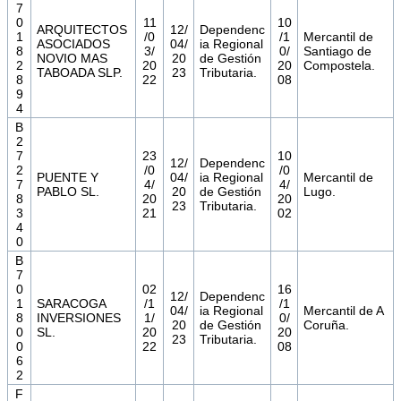
7
0
11
10
ARQUITECTOS
12/
Dependenc
1
/0
/1
Mercantil de
ASOCIADOS
04/
ia Regional
8
3/
0/
Santiago de
NOVIO MAS
20
de Gestión
2
20
20
Compostela.
TABOADA SLP.
23
Tributaria.
8
22
08
9
4
B
2
7
23
10
12/
Dependenc
2
/0
/0
PUENTE Y
04/
ia Regional
Mercantil de
7
4/
4/
PABLO SL.
20
de Gestión
Lugo.
8
20
20
23
Tributaria.
3
21
02
4
0
B
7
0
02
16
12/
Dependenc
1
SARACOGA
/1
/1
04/
ia Regional
Mercantil de A
8
INVERSIONES
1/
0/
20
de Gestión
Coruña.
0
SL.
20
20
23
Tributaria.
0
22
08
6
2
F