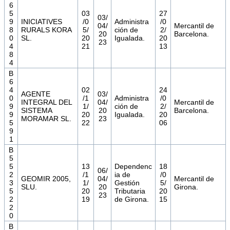
6
5
03
27
03/
9
INICIATIVES
/0
Administra
/0
04/
Mercantil de
8
RURALS KORA
5/
ción de
2/
20
Barcelona.
0
SL.
20
Igualada.
20
23
4
21
13
8
4
B
6
4
02
24
AGENTE
03/
0
/1
Administra
/0
INTEGRAL DEL
04/
Mercantil de
9
1/
ción de
2/
SISTEMA
20
Barcelona.
9
20
Igualada.
20
MORAMAR SL.
23
5
22
06
9
1
B
5
5
13
Dependenc
18
06/
2
/1
ia de
/0
GEOMIR 2005,
04/
Mercantil de
3
1/
Gestión
5/
SLU.
20
Girona.
5
20
Tributaria
20
23
2
19
de Girona.
15
2
0
B