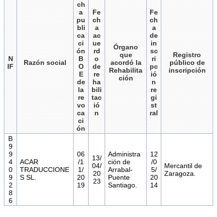
ch
a
Fe
Fe
pu
ch
ch
bli
a
a
ca
ac
de
ci
ue
in
Órgano
ón
rd
sc
que
Registro
N
B
o
ri
Razón social
acordó la
público de
IF
O
de
pc
Rehabilita
inscripción
E
re
ió
ción
de
ha
n
la
bili
re
re
tac
gi
vo
ió
st
ca
n
ral
ci
ón
B
9
9
06
Administra
12
13/
4
ACAR
/1
ción de
/0
04/
Mercantil de
0
TRADUCCIONE
1/
Arrabal-
5/
20
Zaragoza.
9
S SL.
20
Puente
20
23
2
19
Santiago.
14
8
6