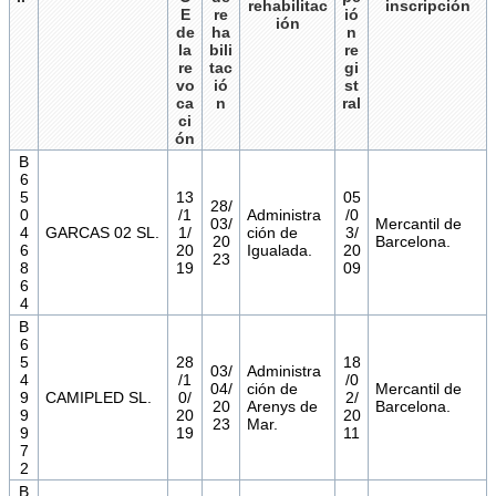
rehabilitac
inscripción
E
re
ió
ión
de
ha
n
la
bili
re
re
tac
gi
vo
ió
st
ca
n
ral
ci
ón
B
6
5
13
05
28/
0
/1
Administra
/0
03/
Mercantil de
4
GARCAS 02 SL.
1/
ción de
3/
20
Barcelona.
6
20
Igualada.
20
23
8
19
09
6
4
B
6
5
28
18
03/
Administra
4
/1
/0
04/
ción de
Mercantil de
9
CAMIPLED SL.
0/
2/
20
Arenys de
Barcelona.
9
20
20
23
Mar.
9
19
11
7
2
B