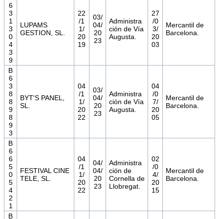
6
3
22
27
03/
1
/1
Administra
/0
LUPAMS
04/
Mercantil de
3
1/
ción de Vía
3/
GESTION, SL.
20
Barcelona.
0
20
Augusta.
20
23
4
19
03
3
9
B
6
3
04
04
03/
8
/1
Administra
/0
BYT'S PANEL,
04/
Mercantil de
8
1/
ción de Vía
7/
SL.
20
Barcelona.
9
20
Augusta.
20
23
8
22
05
9
3
B
6
6
04
02
04/
Administra
5
/1
/0
FESTIVAL CINE
04/
ción de
Mercantil de
0
1/
4/
TELE, SL.
20
Cornella de
Barcelona.
5
20
20
23
Llobregat.
4
22
15
2
1
B