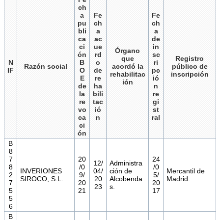
ch
a
Fe
Fe
pu
ch
ch
bli
a
a
ca
ac
de
ci
ue
in
Órgano
ón
rd
sc
que
Registro
N
B
o
ri
Razón social
acordó la
público de
IF
O
de
pc
rehabilitac
inscripción
E
re
ió
ión
de
ha
n
la
bili
re
re
tac
gi
vo
ió
st
ca
n
ral
ci
ón
B
8
7
20
24
12/
Administra
8
/0
/0
INVERIONES
04/
ción de
Mercantil de
2
9/
5/
SIROCO, S.L.
20
Alcobenda
Madrid.
7
20
20
23
s.
5
21
17
5
6
B