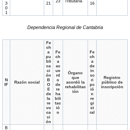
23
Tributaria.
3
21
16
0
1
Dependencia Regional de Cantabria
Fe
ch
a
Fe
Fe
pu
ch
ch
bli
a
a
ca
ac
de
ci
ue
in
Órgano
ón
rd
sc
que
Registro
N
B
o
ri
Razón social
acordó la
público de
IF
O
de
pc
rehabilitac
inscripción
E
re
ió
ión
de
ha
n
la
bili
re
re
tac
gi
vo
ió
st
ca
n
ral
ci
ón
B