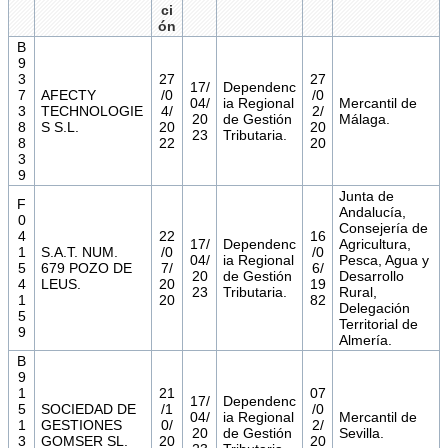
ci
ón
B
9
3
27
27
17/
Dependenc
7
AFECTY
/0
/0
04/
ia Regional
Mercantil de
3
TECHNOLOGIE
4/
2/
20
de Gestión
Málaga.
8
S S.L.
20
20
23
Tributaria.
8
22
20
3
9
Junta de
F
Andalucía,
0
Consejería de
4
22
16
17/
Dependenc
Agricultura,
1
S.A.T. NUM.
/0
/0
04/
ia Regional
Pesca, Agua y
5
679 POZO DE
7/
6/
20
de Gestión
Desarrollo
4
LEUS.
20
19
23
Tributaria.
Rural,
1
20
82
Delegación
5
Territorial de
9
Almería.
B
9
1
21
07
17/
Dependenc
5
SOCIEDAD DE
/1
/0
04/
ia Regional
Mercantil de
1
GESTIONES
0/
2/
20
de Gestión
Sevilla.
3
GOMSER SL.
20
20