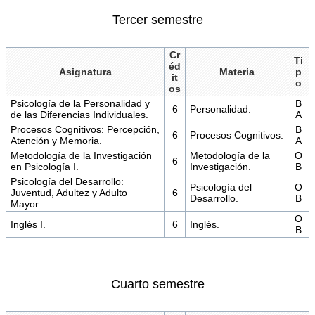
Tercer semestre
Cr
Ti
éd
Asignatura
Materia
p
it
o
os
Psicología de la Personalidad y
B
6
Personalidad.
de las Diferencias Individuales.
A
Procesos Cognitivos: Percepción,
B
6
Procesos Cognitivos.
Atención y Memoria.
A
Metodología de la Investigación
Metodología de la
O
6
en Psicología I.
Investigación.
B
Psicología del Desarrollo:
Psicología del
O
Juventud, Adultez y Adulto
6
Desarrollo.
B
Mayor.
O
Inglés I.
6
Inglés.
B
Cuarto semestre