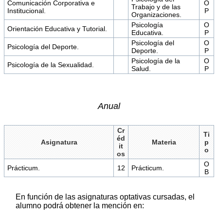
Comunicación Corporativa e
O
Trabajo y de las
Institucional.
P
Organizaciones.
Psicología
O
Orientación Educativa y Tutorial.
Educativa.
P
Psicología del
O
Psicología del Deporte.
Deporte.
P
Psicología de la
O
Psicología de la Sexualidad.
Salud.
P
Anual
Cr
Ti
éd
Asignatura
Materia
p
it
o
os
O
Prácticum.
12
Prácticum.
B
En función de las asignaturas optativas cursadas, el
alumno podrá obtener la mención en: