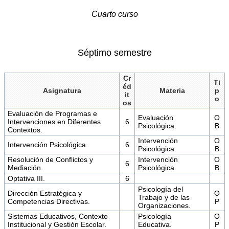
Cuarto curso
Séptimo semestre
Cr
Ti
éd
Asignatura
Materia
p
it
o
os
Evaluación de Programas e
Evaluación
O
Intervenciones en Diferentes
6
Psicológica.
B
Contextos.
Intervención
O
Intervención Psicológica.
6
Psicológica.
B
Resolución de Conflictos y
Intervención
O
6
Mediación.
Psicológica.
B
Optativa III.
6
Psicología del
Dirección Estratégica y
O
Trabajo y de las
Competencias Directivas.
P
Organizaciones.
Sistemas Educativos, Contexto
Psicología
O
Institucional y Gestión Escolar.
Educativa.
P