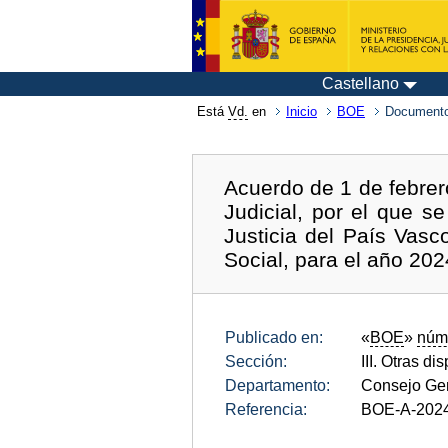
Castellano
Está
Vd.
en
Inicio
BOE
Documento
Acuerdo de 1 de febre
Judicial, por el que s
Justicia del País Vasc
Social, para el año 202
Publicado en:
«
BOE
»
núm
Sección:
III. Otras di
Departamento:
Consejo Gen
Referencia:
BOE-A-202