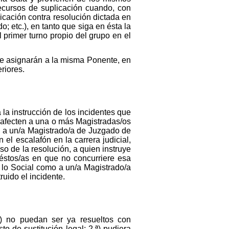
recursos de suplicación cuando, con
licación contra resolución dictada en
; etc.), en tanto que siga en ésta la
 primer turno propio del grupo en el
e asignarán a la misma Ponente, en
riores.
 la instrucción de los incidentes que
e afecten a una o más Magistradas/os
en a un/a Magistrado/a de Juzgado de
el escalafón en la carrera judicial,
so de la resolución, a quien instruye
 éstos/as en que no concurriere esa
e lo Social como a un/a Magistrado/a
ruido el incidente.
ª) no puedan ser ya resueltos con
o de sustitución legal; 2.ª) pudiera