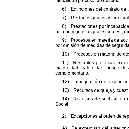
modalidad procesal de despido.
6) Extinciones del contrato de t
7) Restantes procesos por cualqu
8) Prestaciones por incapacida
por contingencias profesionales-, 
9) Procesos en materia de accid
por omisión de medidas de seguridad
10) Procesos en materia de des
11) Restantes procesos en mat
maternidad, paternidad, riesgo dur
complementaria.
12) Impugnación de resoluciones
13) Recursos de queja y cuesti
14) Recursos de suplicación co
Social.
2) Excepciones al orden de rep
A) Se exceptúan del anterior o