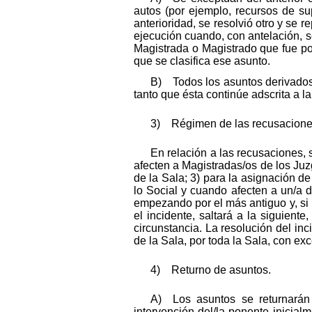
autos (por ejemplo, recursos de su
anterioridad, se resolvió otro y se 
ejecución cuando, con antelación, se
Magistrada o Magistrado que fue pon
que se clasifica ese asunto.
B) Todos los asuntos derivados
tanto que ésta continúe adscrita a l
3) Régimen de las recusacione
En relación a las recusaciones, s
afecten a Magistradas/os de los Juz
de la Sala; 3) para la asignación d
lo Social y cuando afecten a un/a d
empezando por el más antiguo y, si l
el incidente, saltará a la siguien
circunstancia. La resolución del in
de la Sala, por toda la Sala, con ex
4) Returno de asuntos.
A) Los asuntos se returnarán 
intervención del/la ponente inicial