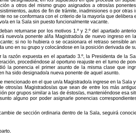
lación a otros del mismo grupo asignados a otros/as ponente
istimientos, autos de fin de trámite, inadmisiones o por otras 
te no se conformara con el criterio de la mayoría que delibera el
vo/a en la Sala sin puesto funcionalmente vacante.
an returnarse por los motivos 1.º y 2.º del apartado anterio
ará nuevo/a ponente al/la Magistrado/a de nuevo ingreso en 
cante; si no lo hubiera o se ocasionara el retraso sensible a
cada uno en su grupo y colocándose en la posición derivada de s
 la razón expuesta en el apartado 3.º, la Presidenta de la S
eración, procediéndose al oportuno reajuste en el turno de po
erdió la ponencia el primer asunto de la misma clase que in
en ha sido designado/a nueva ponente de aquel asunto.
e mencionado en el que un/a Magistrado/a ingrese en la Sala 
 de otros/as Magistrados/as que sean de entre los más antigu
ión por grupos similar a las de éstos/as, manteniéndose esa s
asunto alguno por poder asignarle ponencias correspondientes
mbie de sección ordinaria dentro de la Sala, seguirá conocie
arto.