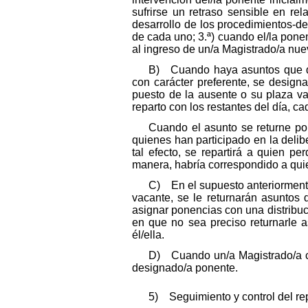
sufrirse un retraso sensible en re
desarrollo de los procedimientos-des
de cada uno; 3.ª) cuando el/la ponen
al ingreso de un/a Magistrado/a nue
B) Cuando haya asuntos que deb
con carácter preferente, se design
puesto de la ausente o su plaza va
reparto con los restantes del día, 
Cuando el asunto se returne por
quienes han participado en la delib
tal efecto, se repartirá a quien p
manera, habría correspondido a qui
C) En el supuesto anteriorment
vacante, se le returnarán asuntos
asignar ponencias con una distribuc
en que no sea preciso returnarle 
él/ella.
D) Cuando un/a Magistrado/a ca
designado/a ponente.
5) Seguimiento y control del rep