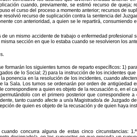
plicación cuando, previamente, se estimó recurso de queja; 
repuso el curso del proceso a momento anterior; recursos de sup
 resolvió recurso de suplicación contra la sentencia del Juzgado
ente con anterioridad, a quien se le repartirá, consumiendo el
 de un mismo accidente de trabajo o enfermedad profesional s
a misma sección en que lo estaba cuando se resolvieron los ante
s.
e formarán los siguientes turnos de reparto específicos: 1) para
gados de lo Social; 2) para la instrucción de los incidentes qu
e la ponencia en la resolución de los incidentes, cuando afect
e la Sala. Los turnos se ordenarán por orden de antigüedad en 
e correspondiere a quien es objeto de la recusación o, en el ca
te, permutándolo con el primero posterior que correspondiere a
cidente, tanto cuando afecte a un/a Magistrado/a de Juzgado d
cepción de quien es objeto de la recusación y de quien haya inst
cuando concurra alguna de estas cinco circunstancias: 1.
mente designado/a, en los supuestos en que proceda un supuest