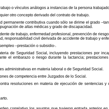
rabajo o vínculos análogos a instancias de la persona trabajado
ier otro concepto derivado del contrato de trabajo.
d permanente contributiva cuando sólo se dirime el grado –ta
impugnación de altas médicas y grado de discapacidad.
ente de trabajo, enfermedad profesional, prevención de riesgo
, responsabilidad civil derivada de accidente de trabajo y enf
empleo –prestación o subsidio-.
eria de Seguridad Social, incluyendo prestaciones por inca
ante el embarazo o riesgo durante la lactancia; prestaciones
 administrativas en materia laboral o de Seguridad Social.
ones de competencia entre Juzgados de lo Social.
ntra resoluciones en materia de ejecución de sentencias y 
arto.
rden correlativo los asuntos que tuvieron entrada anterior e