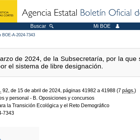
Buscar
Mi BOE
 BOE-A-2024-7343
rzo de 2024, de la Subsecretaría, por la que 
or el sistema de libre designación.
.
92, de 15 de abril de 2024, páginas 41982 a 41988 (7
págs.
)
des y personal
- B. Oposiciones y concursos
ara la Transición Ecológica y el Reto Demográfico
4-7343