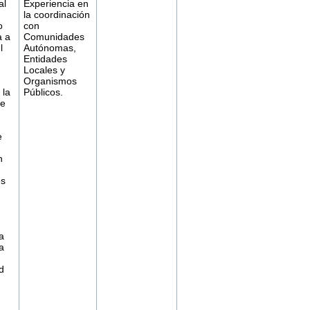
al
Experiencia en
la coordinación
o
con
a a
Comunidades
l
Autónomas,
Entidades
Locales y
Organismos
 la
Públicos.
de
e
n
s
a
la
d