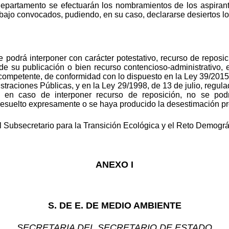
Departamento se efectuarán los nombramientos de los aspira
ajo convocados, pudiendo, en su caso, declararse desiertos lo
se podrá interponer con carácter potestativo, recurso de repos
de su publicación o bien recurso contencioso-administrativo,
l competente, de conformidad con lo dispuesto en la Ley 39/2015
traciones Públicas, y en la Ley 29/1998, de 13 de julio, regula
ue en caso de interponer recurso de reposición, no se pod
 resuelto expresamente o se haya producido la desestimación p
 Subsecretario para la Transición Ecológica y el Reto Demográ
ANEXO I
S. DE E. DE MEDIO AMBIENTE
SECRETARIA DEL SECRETARIO DE ESTADO