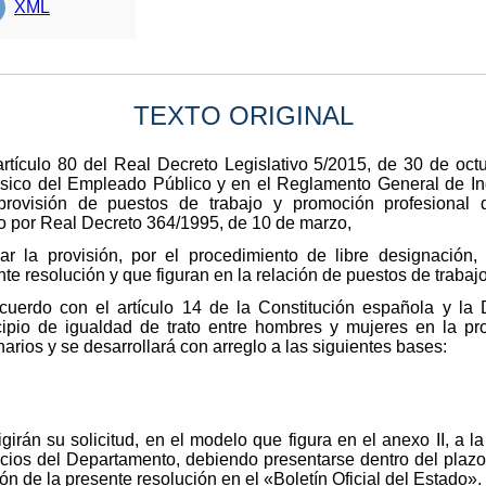
XML
TEXTO ORIGINAL
rtículo 80 del Real Decreto Legislativo 5/2015, de 30 de octu
ásico del Empleado Público y en el Reglamento General de Ing
rovisión de puestos de trabajo y promoción profesional d
o por Real Decreto 364/1995, de 10 de marzo,
ar la provisión, por el procedimiento de libre designación
nte resolución y que figuran en la relación de puestos de traba
cuerdo con el artículo 14 de la Constitución española y la D
cipio de igualdad de trato entre hombres y mujeres en la pro
arios y se desarrollará con arreglo a las siguientes bases:
igirán su solicitud, en el modelo que figura en el anexo II, a
ios del Departamento, debiendo presentarse dentro del plazo
ción de la presente resolución en el «Boletín Oficial del Estado».