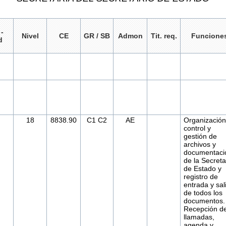
 -
Nivel
CE
GR / SB
Admon
Tit. req.
Funcione
d
18
8838.90
C1 C2
AE
Organización
control y
gestión de
archivos y
documentaci
de la Secreta
de Estado y
registro de
entrada y sal
de todos los
documentos.
Recepción d
llamadas,
agenda y