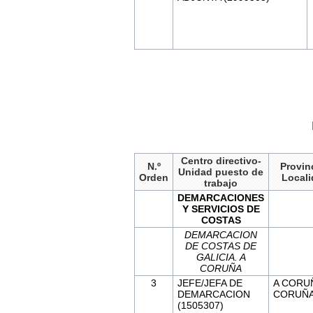
Centro directivo-
N.º
Provinc
Unidad puesto de
Orden
Local
trabajo
DEMARCACIONES
Y SERVICIOS DE
COSTAS
DEMARCACION
DE COSTAS DE
GALICIA. A
CORUÑA
3
JEFE/JEFA DE
A CORU
DEMARCACION
CORUÑA,
(1505307)