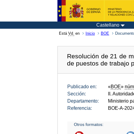
Castellano
Está
Vd.
en
Inicio
BOE
Documento
Resolución de 21 de ma
de puestos de trabajo p
Publicado en:
«
BOE
»
núm
Sección:
II. Autorida
Departamento:
Ministerio p
Referencia:
BOE-A-202
Otros formatos: