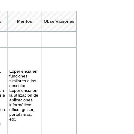
s
Meritos
Observaciones
,
Experiencia en
funciones
similares a las
descritas.
ón
Experiencia en
ría
la utilización de
aplicaciones
informáticas:
ida
office, geiser,
portafirmas,
etc.
e