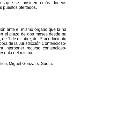
ntes que se consideren más idóneos
s puestos ofertados.
ición ante el mismo órgano que la ha
 en el plazo de dos meses desde su
, de 1 de octubre, del Procedimiento
dora de la Jurisdicción Contencioso-
rá interponer recurso contencioso-
resunta del mismo.
fico, Miguel González Suela.