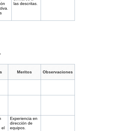
ión
las descritas.
tiva.
s
A
s
Meritos
Observaciones
n
Experiencia en
dirección de
 el
equipos.