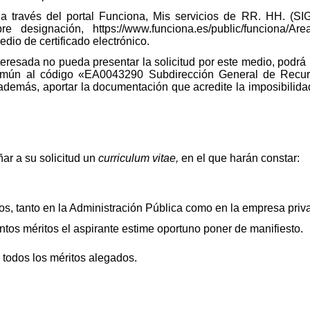
 a través del portal Funciona, Mis servicios de RR. HH. (SIG
e designación, https://www.funciona.es/public/funciona/Area
edio de certificado electrónico.
eresada no pueda presentar la solicitud por este medio, podrá 
 Común al código «EA0043290 Subdirección General de Recu
además, aportar la documentación que acredite la imposibilidad
r a su solicitud un
curriculum vitae,
en el que harán constar:
, tanto en la Administración Pública como en la empresa priv
tos méritos el aspirante estime oportuno poner de manifiesto.
 todos los méritos alegados.