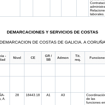
Contratac
administra
Relacione
laborales.
DEMARCACIONES Y SERVICIOS DE COSTAS
DEMARCACION DE COSTAS DE GALICIA. A CORUÑ
ia -
GR /
Tit.
Nivel
CE
Admon
Funcione
idad
SB
req.
ÑA-
28
18443.18
A1
A3
Coordinació
 A.
de las
funciones en