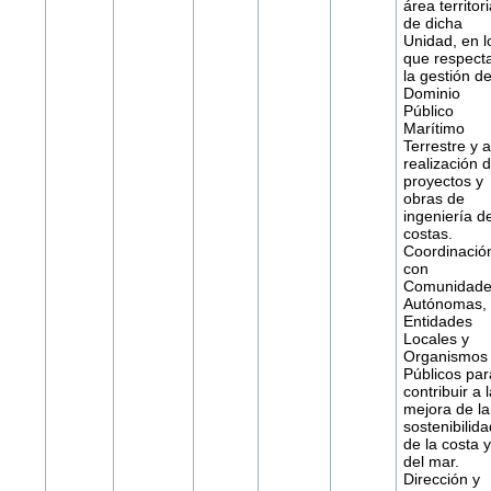
área territori
de dicha
Unidad, en l
que respect
la gestión de
Dominio
Público
Marítimo
Terrestre y a
realización 
proyectos y
obras de
ingeniería d
costas.
Coordinació
con
Comunidade
Autónomas,
Entidades
Locales y
Organismos
Públicos par
contribuir a 
mejora de la
sostenibilida
de la costa y
del mar.
Dirección y