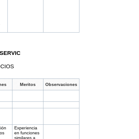
e
 SERVIC
ICIOS
nes
Meritos
Observaciones
ión
Experiencia
os
en funciones
.
similares a