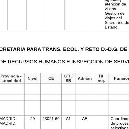
atención de
visitas.
Gestión de
viajes del
Secretario d
Estado.
RETARIA PARA TRANS. ECOL. Y RETO D.-D.G. DE
 DE RECURSOS HUMANOS E INSPECCION DE SERV
Provincia -
GR /
Tit.
Nivel
CE
Admon
Funcio
Localidad
SB
req.
MADRID-
29
23021.60
A1
AE
Coordinac
MADRID.
de proces
selectivos