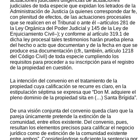
actuaciones judiciales diligencias de actuaciones
judiciales de toda especie que expidan los letrados de la
Administración de Justicia (a quienes corresponde dar fe,
con plenitud de efectos, de las actuaciones procesales
que se realicen en el Tribunal o ante él –artículos 281 de
la Ley Orgánica del Poder Judicial y 145 de la Ley de
Enjuiciamiento Civil–); y conforme al artículo 319.1 de
dicha ley procesal tales testimonios harán prueba plena
del hecho o acto que documentan y de la fecha en que se
produce esa documentación (cfr., también, artículo 1218
del Código Civil) de toda especie cumpliendo los
requisitos para proceder a su inscripción para el registro
de la propiedad en cuestión.
La intención del convenio en el tratamiento de la
propiedad cuya calificación se recurre es claro, en la
estipulación séptima se expresa que “Don M. adquiere el
pleno dominio de la propiedad sita en (…) Santa Brígida”.
De una visión conjunta del convenio queda claro que la
pareja únicamente pretende la extinción de la
comunidad, entre ellos existente. Del convenio, pues,
resultan los elementos precisos para calificar el negocio
jurídico como de extinción de la comunidad existente
entre ambos”. Considerándose suficiente la sentencia por