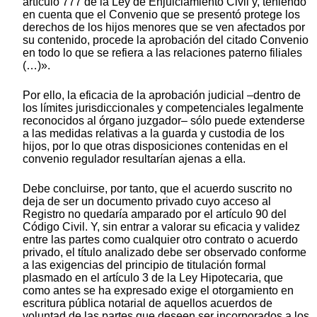
artículo 777 de la Ley de Enjuiciamiento Civil y, teniendo
en cuenta que el Convenio que se presentó protege los
derechos de los hijos menores que se ven afectados por
su contenido, procede la aprobación del citado Convenio
en todo lo que se refiera a las relaciones paterno filiales
(…)».
Por ello, la eficacia de la aprobación judicial –dentro de
los límites jurisdiccionales y competenciales legalmente
reconocidos al órgano juzgador– sólo puede extenderse
a las medidas relativas a la guarda y custodia de los
hijos, por lo que otras disposiciones contenidas en el
convenio regulador resultarían ajenas a ella.
Debe concluirse, por tanto, que el acuerdo suscrito no
deja de ser un documento privado cuyo acceso al
Registro no quedaría amparado por el artículo 90 del
Código Civil. Y, sin entrar a valorar su eficacia y validez
entre las partes como cualquier otro contrato o acuerdo
privado, el título analizado debe ser observado conforme
a las exigencias del principio de titulación formal
plasmado en el artículo 3 de la Ley Hipotecaria, que
como antes se ha expresado exige el otorgamiento en
escritura pública notarial de aquellos acuerdos de
voluntad de las partes que deseen ser incorporados a los