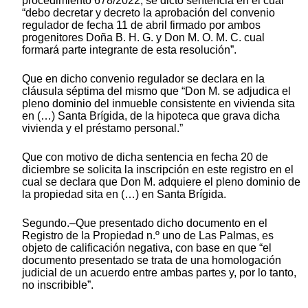
procedimiento 678/2022, se dictó sentencia en el cual
“debo decretar y decreto la aprobación del convenio
regulador de fecha 11 de abril firmado por ambos
progenitores Doña B. H. G. y Don M. O. M. C. cual
formará parte integrante de esta resolución”.
Que en dicho convenio regulador se declara en la
cláusula séptima del mismo que “Don M. se adjudica el
pleno dominio del inmueble consistente en vivienda sita
en (…) Santa Brígida, de la hipoteca que grava dicha
vivienda y el préstamo personal.”
Que con motivo de dicha sentencia en fecha 20 de
diciembre se solicita la inscripción en este registro en el
cual se declara que Don M. adquiere el pleno dominio de
la propiedad sita en (…) en Santa Brígida.
Segundo.–Que presentado dicho documento en el
Registro de la Propiedad n.º uno de Las Palmas, es
objeto de calificación negativa, con base en que “el
documento presentado se trata de una homologación
judicial de un acuerdo entre ambas partes y, por lo tanto,
no inscribible”.