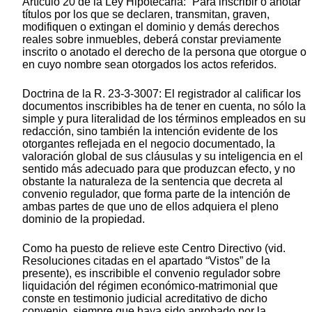
Artículo 20 de la Ley Hipotecaria: “Para inscribir o anotar
títulos por los que se declaren, transmitan, graven,
modifiquen o extingan el dominio y demás derechos
reales sobre inmuebles, deberá constar previamente
inscrito o anotado el derecho de la persona que otorgue o
en cuyo nombre sean otorgados los actos referidos.
Doctrina de la R. 23-3-3007: El registrador al calificar los
documentos inscribibles ha de tener en cuenta, no sólo la
simple y pura literalidad de los términos empleados en su
redacción, sino también la intención evidente de los
otorgantes reflejada en el negocio documentado, la
valoración global de sus cláusulas y su inteligencia en el
sentido más adecuado para que produzcan efecto, y no
obstante la naturaleza de la sentencia que decreta al
convenio regulador, que forma parte de la intención de
ambas partes de que uno de ellos adquiera el pleno
dominio de la propiedad.
Como ha puesto de relieve este Centro Directivo (vid.
Resoluciones citadas en el apartado “Vistos” de la
presente), es inscribible el convenio regulador sobre
liquidación del régimen económico-matrimonial que
conste en testimonio judicial acreditativo de dicho
convenio, siempre que haya sido aprobado por la