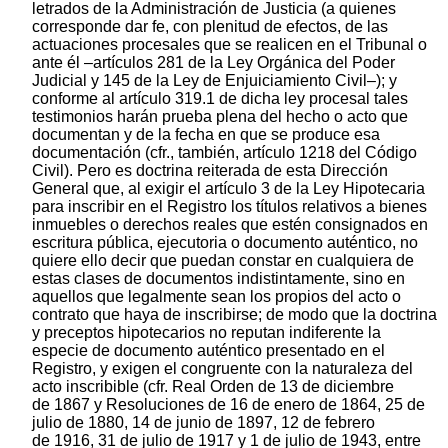
letrados de la Administración de Justicia (a quienes
corresponde dar fe, con plenitud de efectos, de las
actuaciones procesales que se realicen en el Tribunal o
ante él –artículos 281 de la Ley Orgánica del Poder
Judicial y 145 de la Ley de Enjuiciamiento Civil–); y
conforme al artículo 319.1 de dicha ley procesal tales
testimonios harán prueba plena del hecho o acto que
documentan y de la fecha en que se produce esa
documentación (cfr., también, artículo 1218 del Código
Civil). Pero es doctrina reiterada de esta Dirección
General que, al exigir el artículo 3 de la Ley Hipotecaria
para inscribir en el Registro los títulos relativos a bienes
inmuebles o derechos reales que estén consignados en
escritura pública, ejecutoria o documento auténtico, no
quiere ello decir que puedan constar en cualquiera de
estas clases de documentos indistintamente, sino en
aquellos que legalmente sean los propios del acto o
contrato que haya de inscribirse; de modo que la doctrina
y preceptos hipotecarios no reputan indiferente la
especie de documento auténtico presentado en el
Registro, y exigen el congruente con la naturaleza del
acto inscribible (cfr. Real Orden de 13 de diciembre
de 1867 y Resoluciones de 16 de enero de 1864, 25 de
julio de 1880, 14 de junio de 1897, 12 de febrero
de 1916, 31 de julio de 1917 y 1 de julio de 1943, entre