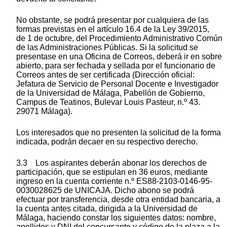
No obstante, se podrá presentar por cualquiera de las
formas previstas en el artículo 16.4 de la Ley 39/2015,
de 1 de octubre, del Procedimiento Administrativo Común
de las Administraciones Públicas. Si la solicitud se
presentase en una Oficina de Correos, deberá ir en sobre
abierto, para ser fechada y sellada por el funcionario de
Correos antes de ser certificada (Dirección oficial:
Jefatura de Servicio de Personal Docente e Investigador
de la Universidad de Málaga, Pabellón de Gobierno,
Campus de Teatinos, Bulevar Louis Pasteur, n.º 43.
29071 Málaga).
Los interesados que no presenten la solicitud de la forma
indicada, podrán decaer en su respectivo derecho.
3.3 Los aspirantes deberán abonar los derechos de
participación, que se estipulan en 36 euros, mediante
ingreso en la cuenta corriente n.º ES88-2103-0146-95-
0030028625 de UNICAJA. Dicho abono se podrá
efectuar por transferencia, desde otra entidad bancaria, a
la cuenta antes citada, dirigida a la Universidad de
Málaga, haciendo constar los siguientes datos: nombre,
apellidos y DNI del concursante y código de la plaza a la