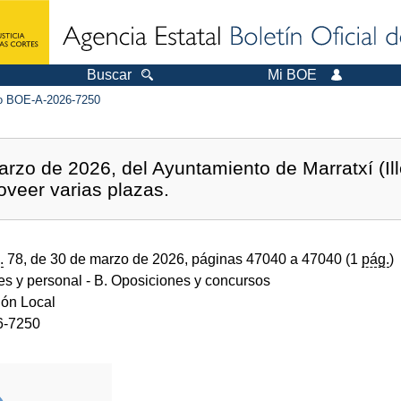
Buscar
Mi BOE
 BOE-A-2026-7250
rzo de 2026, del Ayuntamiento de Marratxí (Ille
oveer varias plazas.
.
78, de 30 de marzo de 2026, páginas 47040 a 47040 (1
pág.
)
des y personal
- B. Oposiciones y concursos
ión Local
6-7250