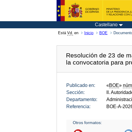
Castellano
Está
Vd.
en
Inicio
BOE
Documento
Resolución de 23 de ma
la convocatoria para pr
Publicado en:
«
BOE
»
núm
Sección:
II. Autorida
Departamento:
Administrac
Referencia:
BOE-A-202
Otros formatos: