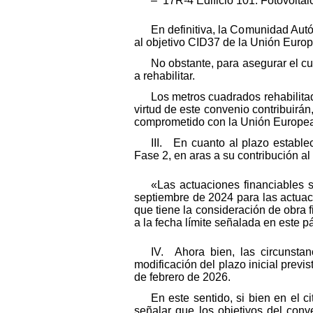
– 17R-4 Edificio 101: Fotovoltaic
En definitiva, la Comunidad Autó
al objetivo CID37 de la Unión Europ
No obstante, para asegurar el c
a rehabilitar.
Los metros cuadrados rehabilit
virtud de este convenio contribuirá
comprometido con la Unión Europe
III. En cuanto al plazo establ
Fase 2, en aras a su contribución al
«Las actuaciones financiables 
septiembre de 2024 para las actuac
que tiene la consideración de obra 
a la fecha límite señalada en este pá
IV. Ahora bien, las circunsta
modificación del plazo inicial prev
de febrero de 2026.
En este sentido, si bien en el
señalar que los objetivos del conv