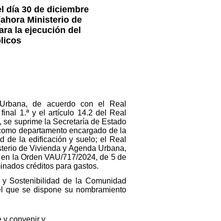
l día 30 de diciembre
(ahora Ministerio de
ra la ejecución del
licos
 Urbana, de acuerdo con el Real
nal 1.ª y el artículo 14.2 del Real
, se suprime la Secretaría de Estado
 como departamento encargado de la
 de la edificación y suelo; el Real
isterio de Vivienda y Agenda Urbana,
o en la Orden VAU/717/2024, de 5 de
minados créditos para gastos.
a y Sostenibilidad de la Comunidad
 el que se dispone su nombramiento
 y convenir y