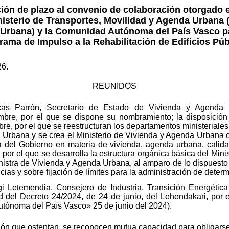
ón de plazo al convenio de colaboración otorgado e
nisterio de Transportes, Movilidad y Agenda Urbana 
Urbana) y la Comunidad Autónoma del País Vasco pa
rama de Impulso a la Rehabilitación de Edificios Púb
26.
REUNIDOS
as Parrón, Secretario de Estado de Vivienda y Agenda
re, por el que se dispone su nombramiento; la disposición fi
e, por el que se reestructuran los departamentos ministeriales
a Urbana y se crea el Ministerio de Vivienda y Agenda Urbana
ca del Gobierno en materia de vivienda, agenda urbana, calidad
 por el que se desarrolla la estructura orgánica básica del Min
inistra de Vivienda y Agenda Urbana, al amparo de lo dispuest
ias y sobre fijación de límites para la administración de deter
gi Letemendia, Consejero de Industria, Transición Energétic
d del Decreto 24/2024, de 24 de junio, del Lehendakari, por
utónoma del País Vasco» 25 de junio del 2024).
ión que ostentan, se reconocen mutua capacidad para obligarse