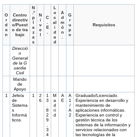
N
L
.º
o
A
O
Centro
N
G
p
C
c
d
r
directiv
i
r
l
.
al
m
d
o/Puest
v
u
Requisitos
a
E
i
ó
e
o de tra
e
p
z
.
d
n
n
bajo
l
o
a
a
.
s
d
Direcció
n
General
de la G
uardia
Civil
Mando
de
Apoyo
1
Jefe/a
1
2
1
M
A
A
Graduado/Licenciado.
de
6
3
a
E
1
Experiencia en desarrollo y
Sistema
.
d
/
mantenimiento de
s
8
ri
A
aplicaciones informáticas.
Informá
2
d
2
Experiencia en control y
ticos.
9
gestión técnica de los
,
sistemas de la información y
3
servicios relacionados con
4
las tecnologías de la