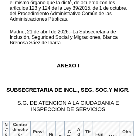
el mismo órgano que la dictó, de acuerdo con los
artículos 123 y 124 de la Ley 39/2015, de 1 de octubre,
del Procedimiento Administrativo Común de las
Administraciones Públicas.
Madrid, 21 de abril de 2026.–La Subsecretaria de
Inclusión, Seguridad Social y Migraciones, Blanca
Breñosa Sáez de Ibarra.
ANEXO I
SUBSECRETARIA DE INCL., SEG. SOC.Y MIGR.
S.G. DE ATENCION A LA CIUDADANIA E
INSPECCION DE SERVICIOS
N
Centro
.º
directiv
A
Provi
G
Tit
Obs
o
o-
Ni
d
Fun