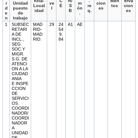
ncia-
C
R/
.
Méri
erva
r
Unidad
ve
m
cion
Local
E
S
re
tos
cion
d
puesto
l
ón
es
idad
B
q.
es
e
de
.
n
trabajo
1
SUBSEC
MAD
29
24
A1
AE
RETARI
RID-
54
A DE
MAD
9.
INCL.,
RID.
84
SEG.
SOC.Y
MIGR.
S.G. DE
ATENCI
ON A LA
CIUDAD
ANIA
E INSPE
CCION
DE
SERVICI
OS.
COORDI
NADOR/
COORDI
NADOR
A
UNIDAD
DE