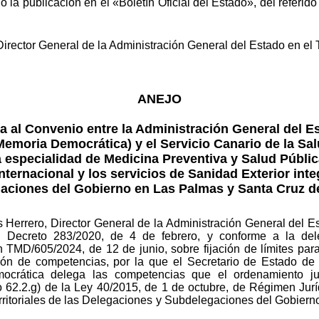
o la publicación en el «Boletín Oficial del Estado», del referi
irector General de la Administración General del Estado en el Te
ANEJO
 al Convenio entre la Administración General del Es
y Memoria Democrática) y el Servicio Canario de la Sal
a especialidad de Medicina Preventiva y Salud Públic
ternacional y los servicios de Sanidad Exterior inte
aciones del Gobierno en Las Palmas y Santa Cruz de
 Herrero, Director General de la Administración General del Est
 Decreto 283/2020, de 4 de febrero, y conforme a la dele
n TMD/605/2024, de 12 de junio, sobre fijación de límites par
ón de competencias, por la que el Secretario de Estado de Pol
emocrática delega las competencias que el ordenamiento ju
lo 62.2.g) de la Ley 40/2015, de 1 de octubre, de Régimen Jurí
erritoriales de las Delegaciones y Subdelegaciones del Gobierno