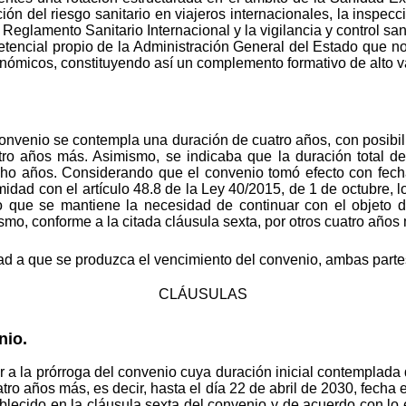
ión del riesgo sanitario en viajeros internacionales, la inspec
l Reglamento Sanitario Internacional y la vigilancia y control san
tencial propio de la Administración General del Estado que n
tonómicos, constituyendo así un complemento formativo de alto v
 convenio se contempla una duración de cuatro años, con posibi
tro años más. Asimismo, se indicaba que la duración total del
ho años. Considerando que el convenio tomó efecto con fech
dad con el artículo 48.8 de la Ley 40/2015, de 1 de octubre, 
o que se mantiene la necesidad de continuar con el objeto de
smo, conforme a la citada cláusula sexta, por otros cuatro años
ad a que se produzca el vencimiento del convenio, ambas parte
CLÁUSULAS
nio.
 la prórroga del convenio cuya duración inicial contemplada de
tro años más, es decir, hasta el día 22 de abril de 2030, fecha
ablecido en la cláusula sexta del convenio y de acuerdo con lo e