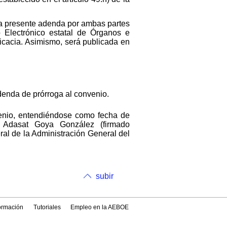
 la presente adenda por ambas partes
o Electrónico estatal de Órganos e
icacia. Asimismo, será publicada en
denda de prórroga al convenio.
venio, entendiéndose como fecha de
r, Adasat Goya González (firmado
eral de la Administración General del
subir
formación
Tutoriales
Empleo en la AEBOE