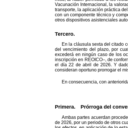
Vacunación Internacional, la valorac
transporte, la aplicación práctica de
con un componente técnico y compe
otros dispositivos asistenciales au
Tercero.
En la cláusula sexta del citado
del vencimiento del plazo, por cua
excederá en ningún caso de los oc
inscripción en REOICO–, de conformi
el día 22 de abril de 2026. Y dad
consideran oportuno prorrogar el mi
En consecuencia, con anteriorid
Primera. Prórroga del conve
Ambas partes acuerdan proceder a
de 2026, por un periodo de otros cua
los efectos, en aplicación de lo est