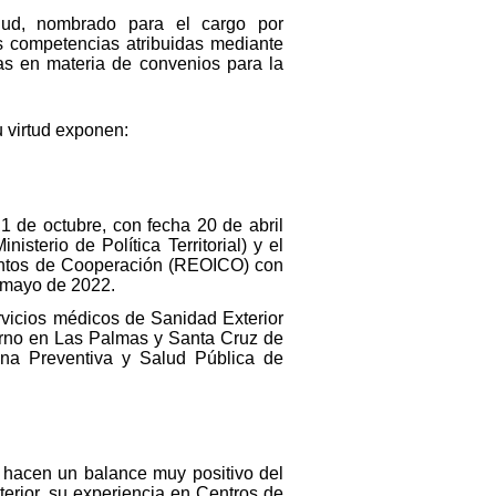
lud, nombrado para el cargo por
as competencias atribuidas mediante
as en materia de convenios para la
u virtud exponen:
 1 de octubre, con fecha 20 de abril
sterio de Política Territorial) y el
umentos de Cooperación (REOICO) con
e mayo de 2022.
ervicios médicos de Sanidad Exterior
ierno en Las Palmas y Santa Cruz de
ina Preventiva y Salud Pública de
s hacen un balance muy positivo del
terior, su experiencia en Centros de