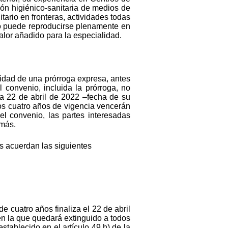
ción higiénico-sanitaria de medios de
itario en fronteras, actividades todas
o puede reproducirse plenamente en
alor añadido para la especialidad.
lidad de una prórroga expresa, antes
 convenio, incluida la prórroga, no
a 22 de abril de 2022 –fecha de su
los cuatro años de vigencia vencerán
l convenio, las partes interesadas
 más.
s acuerdan las siguientes
 cuatro años finaliza el 22 de abril
 en la que quedará extinguido a todos
stablecido en el artículo 49.h) de la