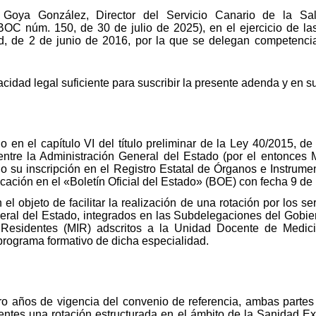
 Goya González, Director del Servicio Canario de la Sa
BOC núm. 150, de 30 de julio de 2025), en el ejercicio de l
, de 2 de junio de 2016, por la que se delegan competenci
dad legal suficiente para suscribir la presente adenda y en s
 en el capítulo VI del título preliminar de la Ley 40/2015, de
tre la Administración General del Estado (por el entonces Mini
do su inscripción en el Registro Estatal de Órganos e Instr
licación en el «Boletín Oficial del Estado» (BOE) con fecha 9 d
el objeto de facilitar la realización de una rotación por los s
eneral del Estado, integrados en las Subdelegaciones del Gob
s Residentes (MIR) adscritos a la Unidad Docente de Medic
programa formativo de dicha especialidad.
tro años de vigencia del convenio de referencia, ambas parte
dentes una rotación estructurada en el ámbito de la Sanidad Ex