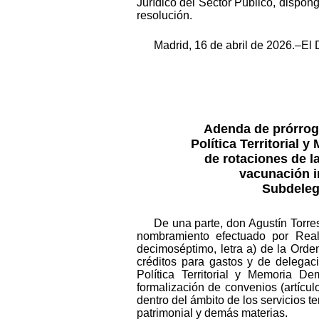
Jurídico del Sector Público, dispong
resolución.
Madrid, 16 de abril de 2026.–El D
Adenda de prórroga
Política Territorial 
de rotaciones de l
vacunación in
Subdeleg
De una parte, don Agustín Torres
nombramiento efectuado por Real
decimoséptimo, letra a) de la Orde
créditos para gastos y de delegaci
Política Territorial y Memoria D
formalización de convenios (artícu
dentro del ámbito de los servicios t
patrimonial y demás materias.