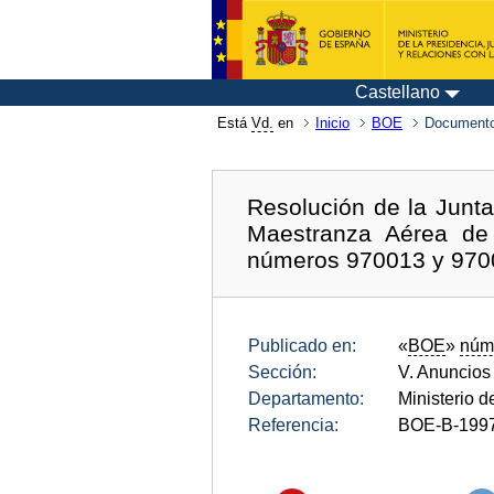
Castellano
Está
Vd.
en
Inicio
BOE
Documento
Resolución de la Junt
Maestranza Aérea de 
números 970013 y 970
Publicado en:
«
BOE
»
núm
Sección:
V. Anuncios
Departamento:
Ministerio 
Referencia:
BOE-B-199