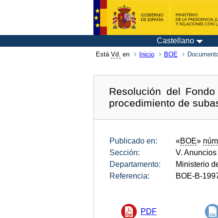
Castellano
Está
Vd.
en
Inicio
BOE
Documento
Resolución del Fondo 
procedimiento de subas
Publicado en:
«
BOE
»
núm
Sección:
V. Anuncios
Departamento:
Ministerio d
Referencia:
BOE-B-199
PDF