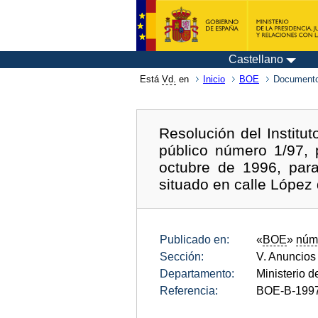
Castellano
Está
Vd.
en
Inicio
BOE
Documento
Resolución del Institu
público número 1/97, 
octubre de 1996, para 
situado en calle López
Publicado en:
«
BOE
»
núm
Sección:
V. Anuncios
Departamento:
Ministerio d
Referencia:
BOE-B-199