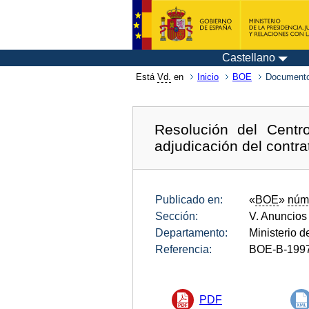
Castellano
Está
Vd.
en
Inicio
BOE
Documento
Resolución del Centr
adjudicación del contrat
Publicado en:
«
BOE
»
núm
Sección:
V. Anuncios
Departamento:
Ministerio d
Referencia:
BOE-B-199
PDF