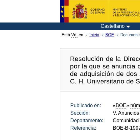
Castellano
Está
Vd.
en
Inicio
BOE
Documento
Resolución de la Dire
por la que se anuncia c
de adquisición de dos
C. H. Universitario de 
Publicado en:
«
BOE
»
núm
Sección:
V. Anuncios
Departamento:
Comunidad 
Referencia:
BOE-B-199