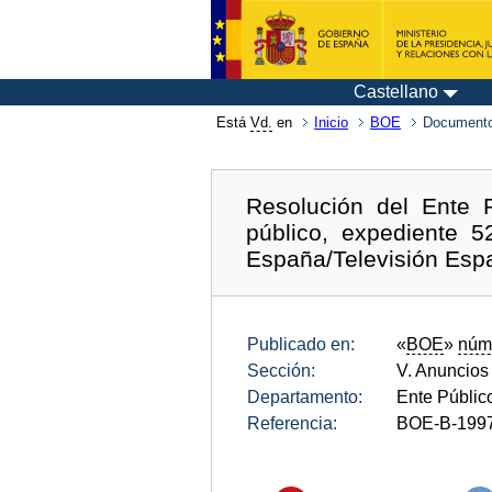
Castellano
Está
Vd.
en
Inicio
BOE
Documento
Resolución del Ente 
público, expediente 5
España/Televisión Esp
Publicado en:
«
BOE
»
núm
Sección:
V. Anuncios
Departamento:
Ente Públic
Referencia:
BOE-B-199