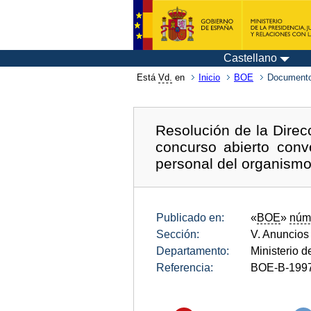
Castellano
Está
Vd.
en
Inicio
BOE
Documento
Resolución de la Direc
concurso abierto conv
personal del organismo
Publicado en:
«
BOE
»
núm
Sección:
V. Anuncios
Departamento:
Ministerio de
Referencia:
BOE-B-199