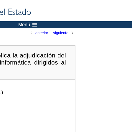
Menú
anterior
siguiente
ica la adjudicación del
formática dirigidos al
.
)