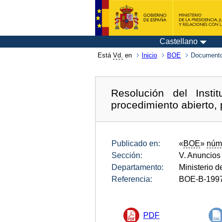
Castellano
Está
Vd.
en
Inicio
BOE
Documento
Resolución del Inst
procedimiento abierto, 
Publicado en:
«
BOE
»
núm
Sección:
V. Anuncios
Departamento:
Ministerio d
Referencia:
BOE-B-199
PDF