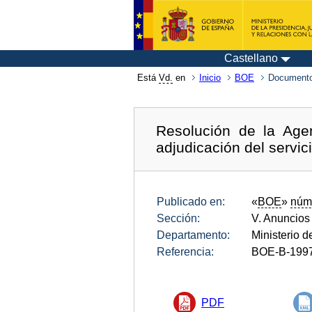
Castellano
Está
Vd.
en
Inicio
BOE
Documento
Resolución de la Agen
adjudicación del servici
Publicado en:
«
BOE
»
núm
Sección:
V. Anuncios
Departamento:
Ministerio 
Referencia:
BOE-B-199
PDF